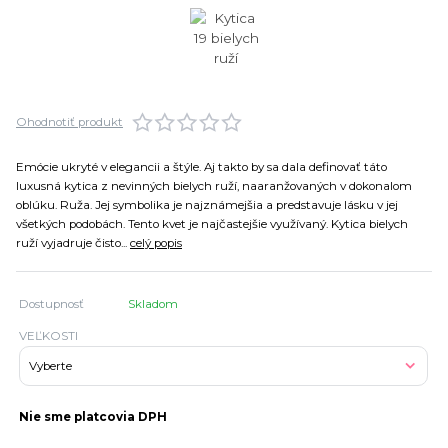
Ohodnotiť produkt
Emócie ukryté v elegancii a štýle. Aj takto by sa dala definovať táto
luxusná kytica z nevinných bielych ruží, naaranžovaných v dokonalom
oblúku. Ruža. Jej symbolika je najznámejšia a predstavuje lásku v jej
všetkých podobách. Tento kvet je najčastejšie využívaný. Kytica bielych
ruží vyjadruje čisto...
celý popis
Dostupnosť
Skladom
VEĽKOSTI
Nie sme platcovia DPH