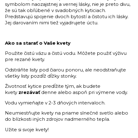
symbolom naozajstnej a vernej lásky, nie je preto divu,
že sú tak obľúbené v svadobných kyticiach.
Predstavujú spojenie dvoch bytostí a čistotu ich lásky.
Jej darovaním nimi tiež vyjadrujete úctu.
Ako sa starať o Vaše kvety
Použite čistú vázu a čistú vodu. Môžete použiť výživu
pre rezané kvety.
Odstráňte listy pod čiarou ponoru, ale neodstraňujte
všetky listy pozdĺž dĺžky stonky.
Životnosť kytice predĺžite tým, ak budete
kvety
zrezávať
denne alebo aspoň pri výmene vody.
Vodu vymieňajte v 2-3 dňových intervaloch.
Neumiestňujte kvety na priame slnečné svetlo alebo
do blízkosti iných zdrojov nadmerného tepla.
Užite si svoje kvety!