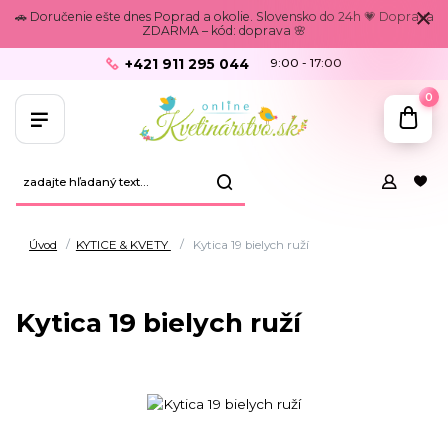
🚗 Doručenie ešte dnes Poprad a okolie. Slovensko do 24h 💗 Doprava
ZDARMA – kód: doprava 🌸
+421 911 295 044
9:00 - 17:00
0
Úvod
KYTICE & KVETY
Kytica 19 bielych ruží
Kytica 19 bielych ruží