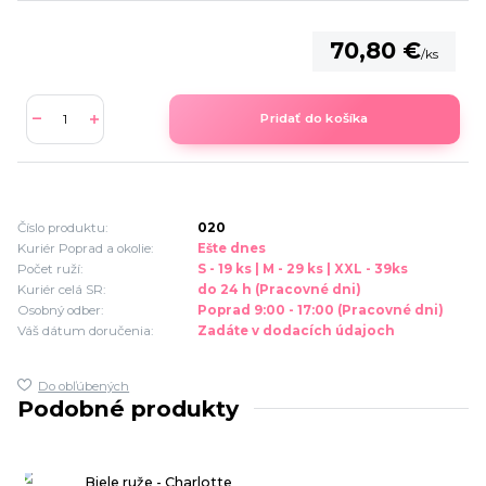
70,80 €
/
ks
Pridať do košíka
Číslo produktu:
020
Kuriér Poprad a okolie:
Ešte dnes
Počet ruží:
S - 19 ks | M - 29 ks | XXL - 39ks
Kuriér celá SR:
do 24 h (Pracovné dni)
Osobný odber:
Poprad 9:00 - 17:00 (Pracovné dni)
Váš dátum doručenia:
Zadáte v dodacích údajoch
Do obľúbených
Podobné produkty
Biele ruže - Charlotte