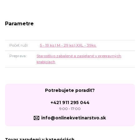
Parametre
Počet ruží
S - 19 ks | M - 29 ks | XXL - 39ks
Preprava
Starostlivo zabalené a zasielané v prepravných
krabiciach
Potrebujete poradiť?
+421 911 295 044
9:00 - 17:00
info@onlinekvetinarstvo.sk
Tovar zaradený v kategóriách