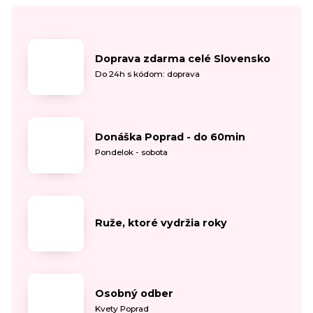
Doprava zdarma celé Slovensko
Do 24h s kódom: doprava
Donáška Poprad - do 60min
Pondelok - sobota
Ruže, ktoré vydržia roky
Osobný odber
Kvety Poprad