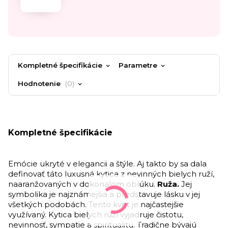
Kompletné špecifikácie
Parametre
Hodnotenie
0
Kompletné špecifikácie
Emócie ukryté v elegancii a štýle. Aj takto by sa dala
definovať táto luxusná kytica z nevinných bielych ruží,
naaranžovaných v dokonalom oblúku.
Ruža.
Jej
symbolika je najznámejšia a predstavuje lásku v jej
všetkých podobách. Tento kvet je najčastejšie
využívaný. Kytica bielych ruží vyjadruje čistotu,
nevinnosť, sympatie a spiritualitu. Tradične bývajú