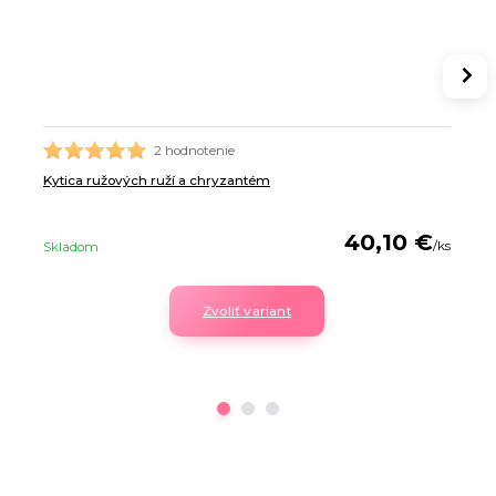
2 hodnotenie
Kytica ružových ruží a chryzantém
40,10 €
/
ks
Skladom
Zvoliť variant