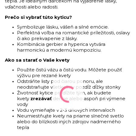
tepla. Je ideálnym darčekom na vyjadrenie lásky,
vďačnosti alebo radosti.
Prečo si vybrať túto kyticu?
Symbolizuje lásku, vášeň a silné emócie.
Perfektná voľba na romantické príležitosti, oslavy
či ako prekvapenie z lásky.
Kombinácia gerbier a hyperica vytvára
harmonickú a modernú kompozíciu.
Ako sa starať o Vaše kvety
Použite čistú vázu a čistú vodu. Môžete použiť
výživu pre rezané kvety
Odstráňte listy pod čiarou ponoru, ale
neodstraňujte všetky listy pozdĺž dĺžky stonky
Životnosť kytice predĺžite tým, ak budete
kvety
zrezávať
denne alebo aspoň pri výmene
vody
Vodu vymieňajte v 2-3 dňových intervaloch
Neumiestňujte kvety na priame slnečné svetlo
alebo do blízkosti iných zdrojov nadmerného
tepla