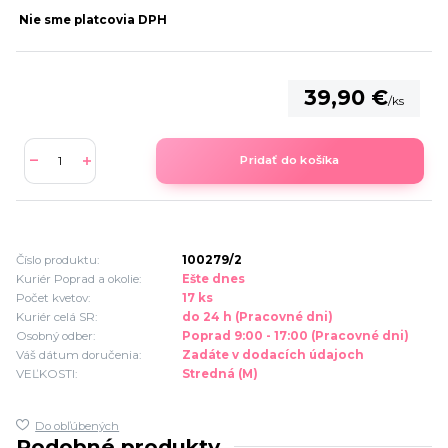
Nie sme platcovia DPH
39,90 €
/
ks
Pridať do košíka
Číslo produktu:
100279/2
Kuriér Poprad a okolie:
Ešte dnes
Počet kvetov:
17 ks
Kuriér celá SR:
do 24 h (Pracovné dni)
Osobný odber:
Poprad 9:00 - 17:00 (Pracovné dni)
Váš dátum doručenia:
Zadáte v dodacích údajoch
VEĽKOSTI:
Stredná (M)
Do obľúbených
Podobné produkty