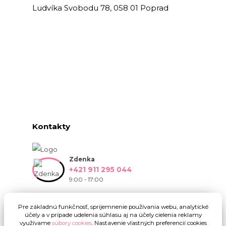
Ludvíka Svobodu 78, 058 01 Poprad
Kontakty
Zdenka
+421 911 295 044
9:00 - 17:00
info@onlinekvetinarstvo.sk
Pre základnú funkčnosť, spríjemnenie používania webu, analytické
účely a v prípade udelenia súhlasu aj na účely cielenia reklamy
využívame
súbory cookies
. Nastavenie vlastných preferencií cookies