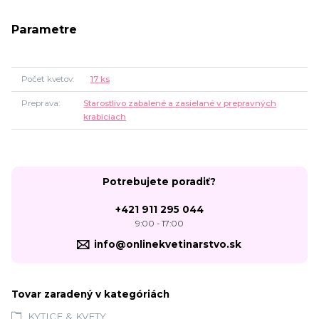
Parametre
Počet kvetov
17 ks
Preprava
Starostlivo zabalené a zasielané v prepravných
krabiciach
Potrebujete poradiť?
+421 911 295 044
9:00 - 17:00
info@onlinekvetinarstvo.sk
Tovar zaradený v kategóriách
KYTICE & KVETY