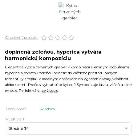
Ohodnotiť produkt
doplnená zeleňou, hyperica vytvára
harmonickú kompozíciu
Elegantná kytica červených gerbier v kombinácii s jemnými bobuľkami
hyperica a bohatou zeleňou prinesie do každého priestoru nádych
romantiky a tepla. Je ideálnym darčekom na vyjadrenie lásky, vďačnosti
alebo radosti. Prečo si vybrať túto kyticu? Symbolizuje lásku, vášeň a silné
emócie. Perfektná v...
celý popis
Dostupnosť
Skladom
VEĽKOSTI