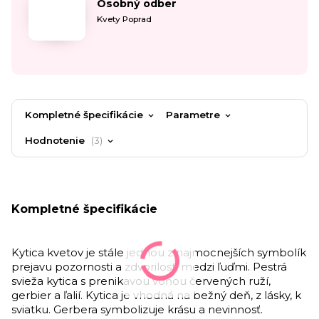
Osobný odber
Kvety Poprad
Kompletné špecifikácie
Parametre
Hodnotenie
3
Kompletné špecifikácie
Kytica kvetov je stále jednou z najmocnejších symbolík
prejavu pozornosti a zdvorilosti medzi ľuďmi. Pestrá
svieža kytica s prenikavou vôňou červených ruží,
gerbier a ľalií.
Kytica je vhodná na bežný deň, z lásky, k
sviatku. Gerbera symbolizuje krásu a nevinnosť.