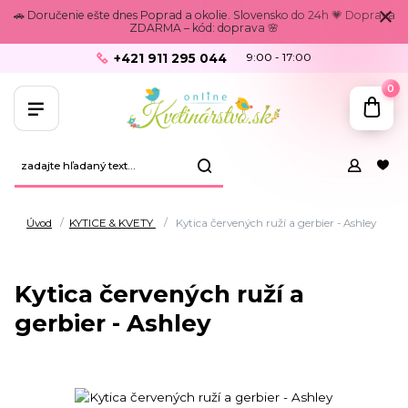
🚗 Doručenie ešte dnes Poprad a okolie. Slovensko do 24h 💗 Doprava
ZDARMA – kód: doprava 🌸
+421 911 295 044
9:00 - 17:00
0
Úvod
KYTICE & KVETY
Kytica červených ruží a gerbier - Ashley
Kytica červených ruží a
gerbier - Ashley