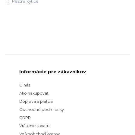
Pestré kytice
Informácie pre zákazníkov
O nás
Ako nakupovať
Doprava a platba
Obchodné podmienky
GDPR
Vrátenie tovaru
Veľkoobchod kvetov