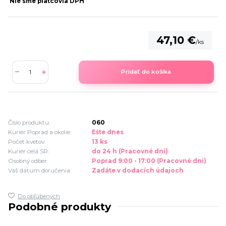
Nie sme platcovia DPH
47,10 €
/
ks
Pridať do košíka
Číslo produktu:
060
Kuriér Poprad a okolie:
Ešte dnes
Počet kvetov:
13 ks
Kuriér celá SR:
do 24 h (Pracovné dni)
Osobný odber:
Poprad 9:00 - 17:00 (Pracovné dni)
Váš dátum doručenia:
Zadáte v dodacích údajoch
Do obľúbených
Podobné produkty