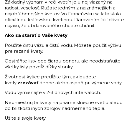
Základný význam v reči kvetín je u nej viazaný na
radosť, veselosť. Ruža je jedným z najznámejších a
najobľúbenejších kvetov. Vo Francúzsku sa ľalia stala
oficiálnou kráľovskou kvetinou. Darovaním ľalií dávate
najavo, že obdarovaného chcete chrániť.
Ako sa starať o Vaše kvety
Použite čistú vázu a čistú vodu. Môžete použiť výživu
pre rezané kvety.
Odstráňte listy pod čiarou ponoru, ale neodstraňujte
všetky listy pozdĺž dĺžky stonky.
Životnosť kytice predĺžite tým, ak budete
kvety
zrezávať
denne alebo aspoň pri výmene vody.
Vodu vymieňajte v 2-3 dňových intervaloch.
Neumiestňujte kvety na priame slnečné svetlo alebo
do blízkosti iných zdrojov nadmerného tepla.
Užite si svoje kvety!