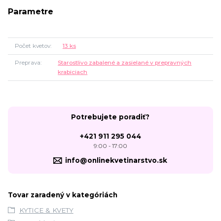
Parametre
Počet kvetov
13 ks
Preprava
Starostlivo zabalené a zasielané v prepravných
krabiciach
Potrebujete poradiť?
+421 911 295 044
9:00 - 17:00
info@onlinekvetinarstvo.sk
Tovar zaradený v kategóriách
KYTICE & KVETY