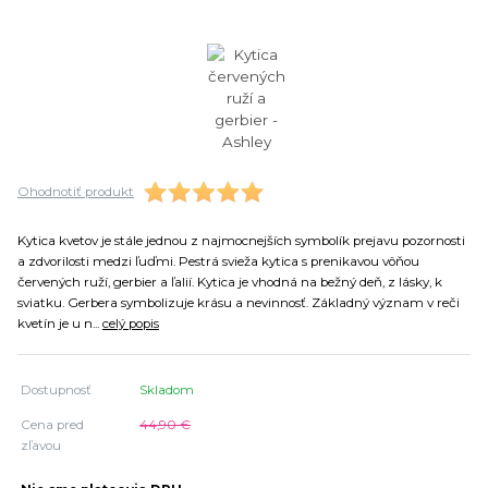
Ohodnotiť produkt
Kytica kvetov je stále jednou z najmocnejších symbolík prejavu pozornosti
a zdvorilosti medzi ľuďmi. Pestrá svieža kytica s prenikavou vôňou
červených ruží, gerbier a ľalií. Kytica je vhodná na bežný deň, z lásky, k
sviatku. Gerbera symbolizuje krásu a nevinnosť. Základný význam v reči
kvetín je u n...
celý popis
Dostupnosť
Skladom
Cena pred
44,90 €
zľavou