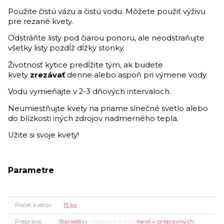
Použite čistú vázu a čistú vodu. Môžete použiť výživu
pre rezané kvety.
Odstráňte listy pod čiarou ponoru, ale neodstraňujte
všetky listy pozdĺž dĺžky stonky.
Životnosť kytice predĺžite tým, ak budete
kvety
zrezávať
denne alebo aspoň pri výmene vody.
Vodu vymieňajte v 2-3 dňových intervaloch.
Neumiestňujte kvety na priame slnečné svetlo alebo
do blízkosti iných zdrojov nadmerného tepla.
Užite si svoje kvety!
Parametre
Počet kvetov
15 ks
Preprava
Starostlivo zabalené a zasielané v prepravných