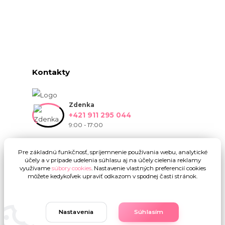
Kontakty
Zdenka
+421 911 295 044
9:00 - 17:00
info@onlinekvetinarstvo.sk
Pre základnú funkčnosť, spríjemnenie používania webu, analytické
účely a v prípade udelenia súhlasu aj na účely cielenia reklamy
využívame
súbory cookies
. Nastavenie vlastných preferencií cookies
môžete kedykoľvek upraviť odkazom v spodnej časti stránok.
Nastavenia
Súhlasím
Upravit sběr cookies.