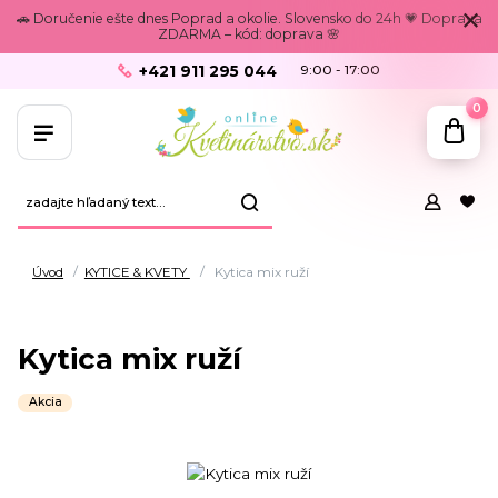
🚗 Doručenie ešte dnes Poprad a okolie. Slovensko do 24h 💗 Doprava
ZDARMA – kód: doprava 🌸
+421 911 295 044
9:00 - 17:00
0
Úvod
KYTICE & KVETY
Kytica mix ruží
Kytica mix ruží
Akcia