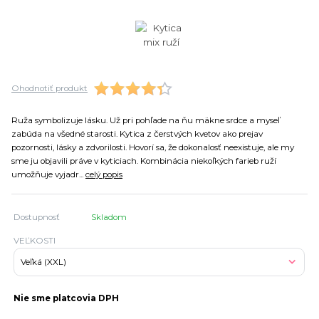
Ohodnotiť produkt
Ruža symbolizuje lásku. Už pri pohľade na ňu mäkne srdce a myseľ
zabúda na všedné starosti. Kytica z čerstvých kvetov ako prejav
pozornosti, lásky a zdvorilosti. Hovorí sa, že dokonalosť neexistuje, ale my
sme ju objavili práve v kyticiach. Kombinácia niekoľkých farieb ruží
umožňuje vyjadr...
celý popis
Dostupnosť
Skladom
VEĽKOSTI
Nie sme platcovia DPH