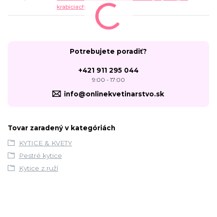
krabiciach
Potrebujete poradiť?
+421 911 295 044
9:00 - 17:00
info@onlinekvetinarstvo.sk
Tovar zaradený v kategóriách
KYTICE & KVETY
Pestré kytice
Kytice z ruží