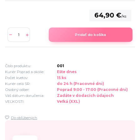
64,90 €
/
ks
Pridať do košíka
Číslo produktu:
001
Kuriér Poprad a okolie:
Ešte dnes
Počet kvetov:
15 ks
Kuriér celá SR:
do 24 h (Pracovné dni)
Osobný odber:
Poprad 9:00 - 17:00 (Pracovné dni)
Váš dátum doručenia:
Zadáte v dodacích údajoch
VEĽKOSTI:
Veľká (XXL)
Do obľúbených