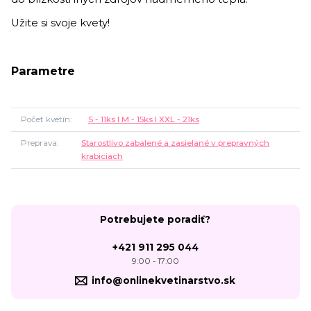
Užite si svoje kvety!
Parametre
Počet kvetín
S - 11ks l M - 15ks l XXL - 21ks
Preprava
Starostlivo zabalené a zasielané v prepravných
krabiciach
Potrebujete poradiť?
+421 911 295 044
9:00 - 17:00
info@onlinekvetinarstvo.sk