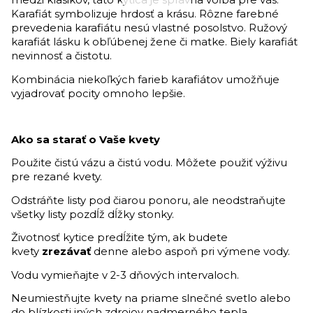
medzi klasikov, táto kytica je správna voľba pre vás.
Karafiát symbolizuje hrdosť a krásu. Rôzne farebné
prevedenia karafiátu nesú vlastné posolstvo. Ružový
karafiát lásku k obľúbenej žene či matke. Biely karafiát
nevinnosť a čistotu.
Kombinácia niekoľkých farieb karafiátov umožňuje
vyjadrovať pocity omnoho lepšie.
Ako sa starať o Vaše kvety
Použite čistú vázu a čistú vodu. Môžete použiť výživu
pre rezané kvety.
Odstráňte listy pod čiarou ponoru, ale neodstraňujte
všetky listy pozdĺž dĺžky stonky.
Životnosť kytice predĺžite tým, ak budete
kvety
zrezávať
denne alebo aspoň pri výmene vody.
Vodu vymieňajte v 2-3 dňových intervaloch.
Neumiestňujte kvety na priame slnečné svetlo alebo
do blízkosti iných zdrojov nadmerného tepla.