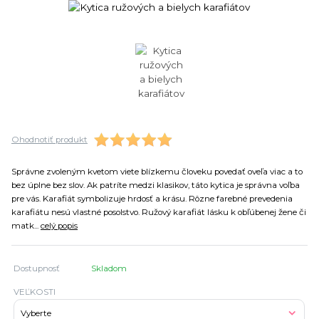
Ohodnotiť produkt
Správne zvoleným kvetom viete blízkemu človeku povedať oveľa viac a to
bez úplne bez slov. Ak patríte medzi klasikov, táto kytica je správna voľba
pre vás. Karafiát symbolizuje hrdosť a krásu. Rôzne farebné prevedenia
karafiátu nesú vlastné posolstvo. Ružový karafiát lásku k obľúbenej žene či
matk...
celý popis
Dostupnosť
Skladom
VEĽKOSTI