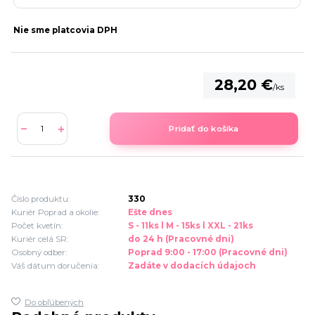
Nie sme platcovia DPH
28,20 €
/
ks
Pridať do košíka
Číslo produktu:
330
Kuriér Poprad a okolie:
Ešte dnes
Počet kvetín:
S - 11ks l M - 15ks l XXL - 21ks
Kuriér celá SR:
do 24 h (Pracovné dni)
Osobný odber:
Poprad 9:00 - 17:00 (Pracovné dni)
Váš dátum doručenia:
Zadáte v dodacích údajoch
Do obľúbených