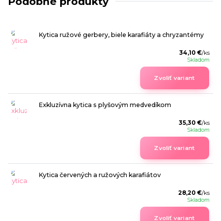
Podobné produkty
Kytica ružové gerbery, biele karafiáty a chryzantémy
34,10 €
/
ks
Skladom
Zvoliť variant
Exkluzívna kytica s plyšovým medvedíkom
35,30 €
/
ks
Skladom
Zvoliť variant
Kytica červených a ružových karafiátov
28,20 €
/
ks
Skladom
Zvoliť variant