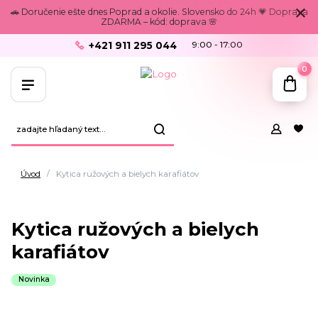
🚗 Doručenie ešte dnes Poprad a okolie. Slovensko do 24h 💗 Doprava
ZDARMA – kód: doprava 🌸
+421 911 295 044
9:00 - 17:00
0
Úvod
Kytica ružových a bielych karafiátov
Kytica ružových a bielych
karafiátov
Novinka