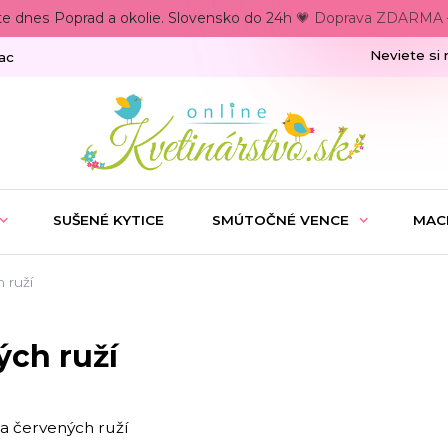
te dnes Poprad a okolie. Slovensko do 24h 💗 Doprava ZDARMA –
Neviete si 
ac
SUŠENÉ KYTICE
SMÚTOČNÉ VENCE
MAC
 ruží
ých ruží