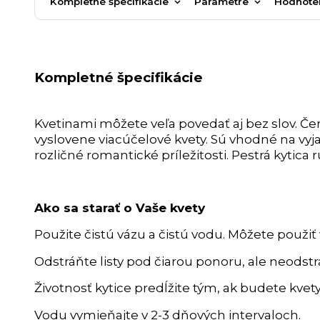
Kompletné špecifikácie
Parametre
Hodnote
Kompletné špecifikácie
Kvetinami môžete veľa povedať aj bez slov. Č
vyslovene viacúčelové kvety. Sú vhodné na vyj
rozličné romantické príležitosti. Pestrá kytica r
Ako sa starať o Vaše kvety
Použite čistú vázu a čistú vodu. Môžete použiť 
Odstráňte listy pod čiarou ponoru, ale neodstra
Životnosť kytice predĺžite tým, ak budete kvet
Vodu vymieňajte v 2-3 dňových intervaloch.