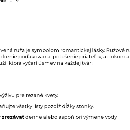
nie
0
ervená ruža je symbolom romantickej lásky. Ružové r
adrenie poďakovania, potešenie priateľov, a dokonca 
uží, ktorá vyčarí úsmev na každej tvári.
výživu pre rezané kvety.
ňujte všetky listy pozdĺž dĺžky stonky.
y
zrezávať
denne alebo aspoň pri výmene vody.