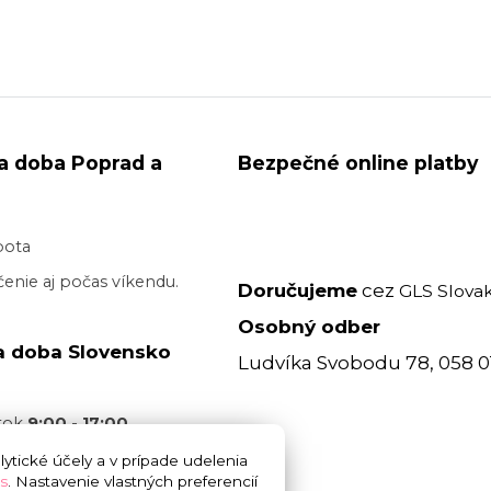
a doba Poprad a
Bezpečné online platby
bota
enie aj počas víkendu.
Doručujeme
cez
GLS Slovak
Osobný odber
a doba Slovensko
Ludvíka Svobodu 78, 058 0
atok
9:00 - 17:00
acovný deň je realizované
ytické účely a v prípade udelenia
s
. Nastavenie vlastných preferencií