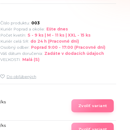
Číslo produktu:
003
Kuriér Poprad a okolie:
Ešte dnes
Počet kvetín:
S - 9 ks | M - 11 ks | XXL - 15 ks
Kuriér celá SR:
do 24 h (Pracovné dni)
Osobný odber:
Poprad 9:00 - 17:00 (Pracovné dni)
Váš dátum doručenia:
Zadáte v dodacích údajoch
VEĽKOSTI:
Malá (S)
Do obľúbených
/
ks
Zvoliť variant
/
ks
Zvoliť variant