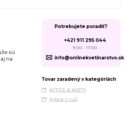
Potrebujete poradiť?
+421 911 295 044
9:00 - 17:00
uže sú
info@onlinekvetinarstvo.sk
aj na
Tovar zaradený v kategóriách
KYTICE & KVETY
Kytice z ruží