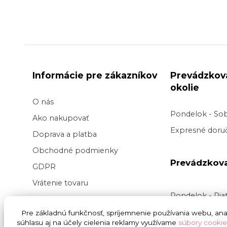
Informácie pre zákazníkov
Prevádzkov
okolie
O nás
Pondelok - So
Ako nakupovať
Expresné doruč
Doprava a platba
Obchodné podmienky
Prevádzkov
GDPR
Vrátenie tovaru
Pondelok - Pi
Veľkoobchod kvetov
Doručenie v pr
Pre základnú funkčnosť, spríjemnenie používania webu, anal
Blog
súhlasu aj na účely cielenia reklamy využívame
súbory cookie