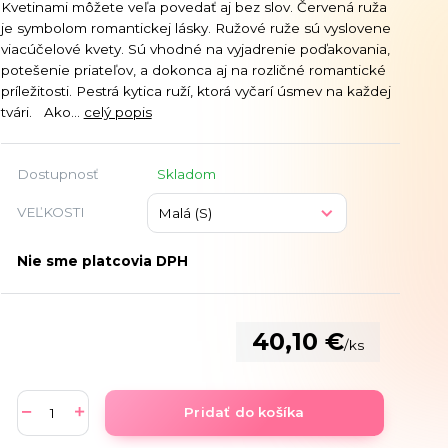
Kvetinami môžete veľa povedať aj bez slov. Červená ruža
je symbolom romantickej lásky. Ružové ruže sú vyslovene
viacúčelové kvety. Sú vhodné na vyjadrenie poďakovania,
potešenie priateľov, a dokonca aj na rozličné romantické
príležitosti. Pestrá kytica ruží, ktorá vyčarí úsmev na každej
tvári. Ako...
celý popis
Dostupnosť
Skladom
VEĽKOSTI
Nie sme platcovia DPH
40,10 €
/
ks
Pridať do košíka