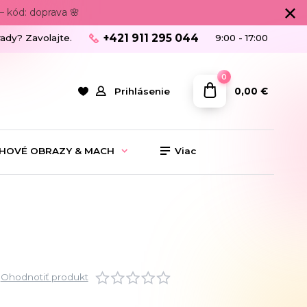
 kód: doprava 🌸
+421 911 295 044
rady? Zavolajte.
9:00 - 17:00
0
0,00 €
Prihlásenie
HOVÉ OBRAZY & MACH
Viac
Ohodnotiť produkt