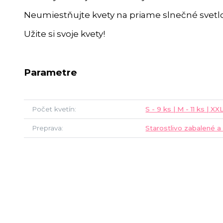
Neumiestňujte kvety na priame slnečné svetlo
Užite si svoje kvety!
Parametre
Počet kvetín
S - 9 ks | M - 11 ks | XXL
Preprava
Starostlivo zabalené a