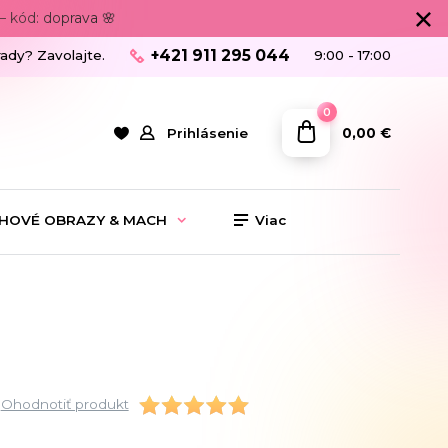
 kód: doprava 🌸
+421 911 295 044
rady? Zavolajte.
9:00 - 17:00
0
0,00 €
Prihlásenie
HOVÉ OBRAZY & MACH
Viac
Ohodnotiť produkt