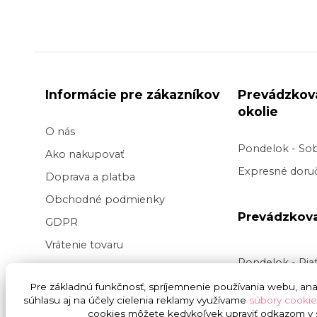
Informácie pre zákazníkov
Prevádzkov
okolie
O nás
Pondelok - So
Ako nakupovať
Expresné doruč
Doprava a platba
Obchodné podmienky
Prevádzkov
GDPR
Vrátenie tovaru
Pondelok - Pi
Veľkoobchod kvetov
Doručenie v pr
Pre základnú funkčnosť, spríjemnenie používania webu, anal
Blog
súhlasu aj na účely cielenia reklamy využívame
súbory cookie
v
čase
9:00 do
Svadba na kľúč
cookies môžete kedykoľvek upraviť odkazom v s