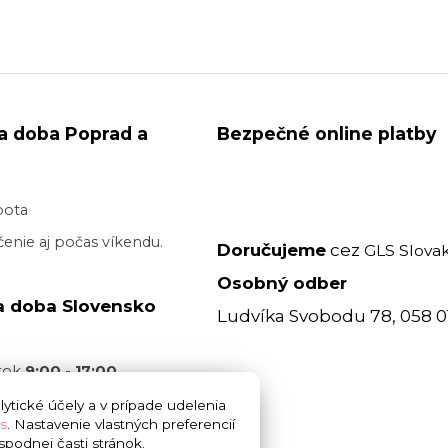
a doba Poprad a
Bezpečné online platby
bota
enie aj počas víkendu.
Doručujeme
cez
GLS Slovak
Osobný odber
a doba Slovensko
Ludvíka Svobodu 78, 058 0
atok
9:00 - 17:00
acovný deň je realizované
ytické účely a v prípade udelenia
s
. Nastavenie vlastných preferencií
 17:00
bez garancie
podnej časti stránok.