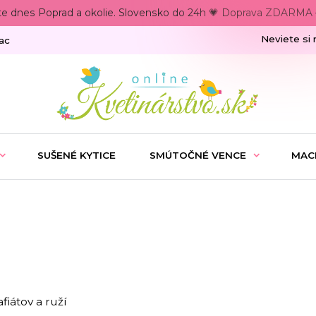
te dnes Poprad a okolie. Slovensko do 24h 💗 Doprava ZDARMA –
Neviete si 
ac
SUŠENÉ KYTICE
SMÚTOČNÉ VENCE
MAC