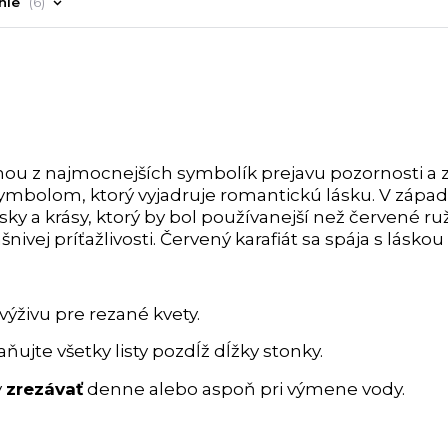
nie
6
jednou z najmocnejších symbolík prejavu pozornosti a z
symbolom, ktorý vyjadruje romantickú lásku. V záp
sky a krásy, ktorý by bol používanejší než červené ru
ej príťažlivosti. Červený karafiát sa spája s láskou
výživu pre rezané kvety.
ňujte všetky listy pozdĺž dĺžky stonky.
y
zrezávať
denne alebo aspoň pri výmene vody.