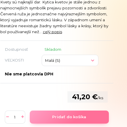
Kvety sú najkrajší dar. Kytica kvetov je stále jednou z
najmocnejších symbolík prejavu pozornosti a zdvorilosti.
Červená ruža je jednoznačne najvýraznejším symbolom,
ktorý vyjadruje romantickú lásku. V západnom umení a
literatúre neexistuje žiadny symbol lásky a krásy, ktorý by
bol používanejší než...
celý popis
Dostupnosť
Skladom
VEĽKOSTI
Nie sme platcovia DPH
41,20 €
/
ks
Pridať do košíka