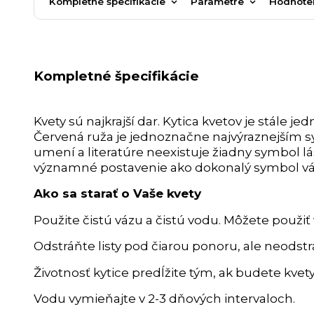
Kompletné špecifikácie
Parametre
Hodnote
Kompletné špecifikácie
Kvety sú najkrajší dar. Kytica kvetov je stále 
Červená ruža je jednoznačne najvýraznejším 
umení a literatúre neexistuje žiadny symbol lá
významné postavenie ako dokonalý symbol vášniv
Ako sa starať o Vaše kvety
Použite čistú vázu a čistú vodu. Môžete použiť 
Odstráňte listy pod čiarou ponoru, ale neodstra
Životnosť kytice predĺžite tým, ak budete kvet
Vodu vymieňajte v 2-3 dňových intervaloch.