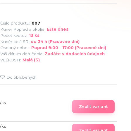
Číslo produktu:
007
Kuriér Poprad a okolie:
Ešte dnes
Počet kvetov:
13 ks
Kuriér celá SR:
do 24 h (Pracovné dni)
Osobný odber:
Poprad 9:00 - 17:00 (Pracovné dni)
Váš dátum doručenia:
Zadáte v dodacích údajoch
VEĽKOSTI:
Malá (S)
Do obľúbených
/
ks
Zvoliť variant
/
ks
Zvoliť variant