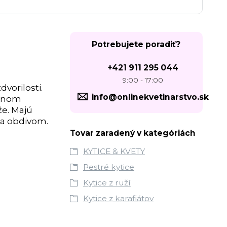
Potrebujete poradiť?
+421 911 295 044
9:00 - 17:00
dvorilosti.
info@onlinekvetinarstvo.sk
adnom
že. Majú
 a obdivom.
Tovar zaradený v kategóriách
KYTICE & KVETY
Pestré kytice
Kytice z ruží
Kytice z karafiátov