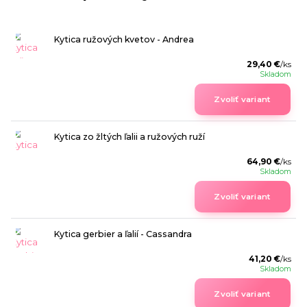
Kytica ružových kvetov - Andrea
29,40 €
/
ks
Skladom
Zvoliť variant
Kytica zo žltých ľalii a ružových ruží
64,90 €
/
ks
Skladom
Zvoliť variant
Kytica gerbier a ľalií - Cassandra
41,20 €
/
ks
Skladom
Zvoliť variant