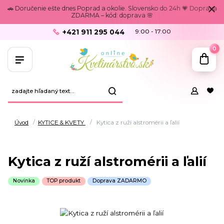
🚗 Doručenie ešte dnes Poprad a okolie. Slovensko do 24h 💗 Doprava
ZDARMA – kód: doprava 🌸
+421 911 295 044
9:00 - 17:00
0
Úvod
KYTICE & KVETY
Kytica z ruží alstromérii a ľalií
Kytica z ruží alstromérii a ľalií
Novinka
TOP produkt
Doprava ZADARMO