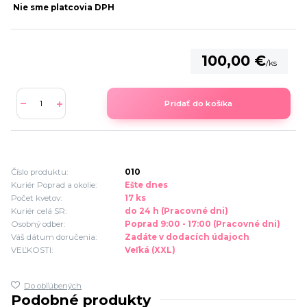
Nie sme platcovia DPH
100,00 €
/
ks
Pridať do košíka
Číslo produktu:
010
Kuriér Poprad a okolie:
Ešte dnes
Počet kvetov:
17 ks
Kuriér celá SR:
do 24 h (Pracovné dni)
Osobný odber:
Poprad 9:00 - 17:00 (Pracovné dni)
Váš dátum doručenia:
Zadáte v dodacích údajoch
VEĽKOSTI:
Veľká (XXL)
Do obľúbených
Podobné produkty