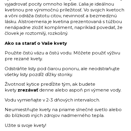
vyjadrovať pocity omnoho lepšie. Ľalia je ideálnou
kvetinou pre výnimočnú príležitosť. Vo svojich kvetoch
a vôni odráža čistotu citov, nevinnosť a bezmedznú
lásku. Alstroemeria je kvetina prezentovaná s túžbou
nenápadne zložiť kompliment, napríklad povedať, že
človek je roztomilý, rozkošný.
Ako sa starať o Vaše kvety
Použite čistú vázu a čistú vodu. Môžete použiť výživu
pre rezané kvety.
Odstráňte listy pod čiarou ponoru, ale neodstraňujte
všetky listy pozdĺž dĺžky stonky.
Životnosť kytice predĺžite tým, ak budete
kvety
zrezávať
denne alebo aspoň pri výmene vody.
Vodu vymieňajte v 2-3 dňových intervaloch.
Neumiestňujte kvety na priame slnečné svetlo alebo
do blízkosti iných zdrojov nadmerného tepla.
Užite si svoje kvety!