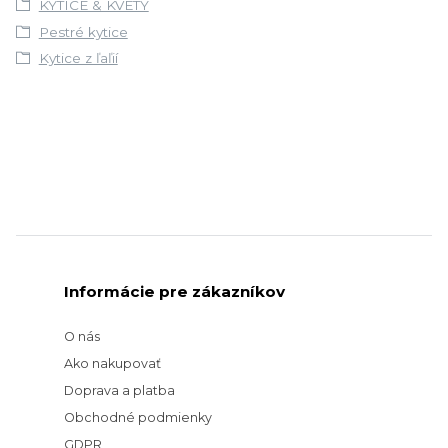
KYTICE & KVETY
Pestré kytice
Kytice z ľaľií
Informácie pre zákazníkov
O nás
Ako nakupovať
Doprava a platba
Obchodné podmienky
GDPR