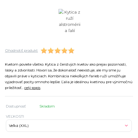
Ohodnotiť produkt
Kvetom poviete všetko. Kytica z čerstvých kvetov ako prejav pozornosti,
lásky a zdvorilosti. Hovorí sa, že dokonalosť neexistuje, ale my sme ju
objavili práve v kyticiach. Kombinácia niekoľkých farieb ruží umožňuje
vyjadrovať pocity omnoho lepšie. Ľalia je ideálnou kvetinou pre výnimočnú
príležitosť...
celý popis
Dostupnosť
Skladom
VEĽKOSTI