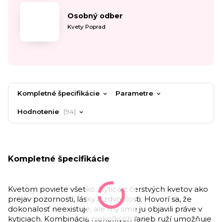
Osobný odber
Kvety Poprad
Kompletné špecifikácie
Parametre
Hodnotenie
94
Kompletné špecifikácie
Kvetom poviete všetko. Kytica z čerstvých kvetov ako
prejav pozornosti, lásky a zdvorilosti.
Hovorí sa, že
dokonalosť neexistuje, ale my sme ju objavili práve v
kyticiach.
Kombinácia niekoľkých farieb ruží umožňuje