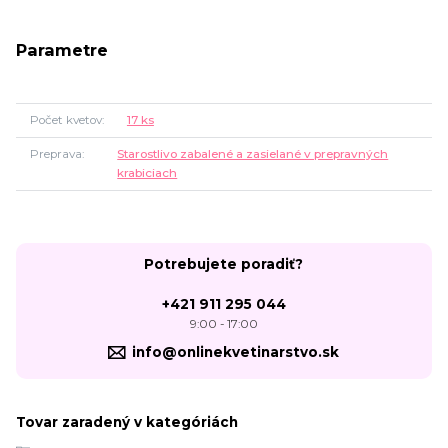
Parametre
Počet kvetov
17 ks
Preprava
Starostlivo zabalené a zasielané v prepravných
krabiciach
Potrebujete poradiť?
+421 911 295 044
9:00 - 17:00
info@onlinekvetinarstvo.sk
Tovar zaradený v kategóriách