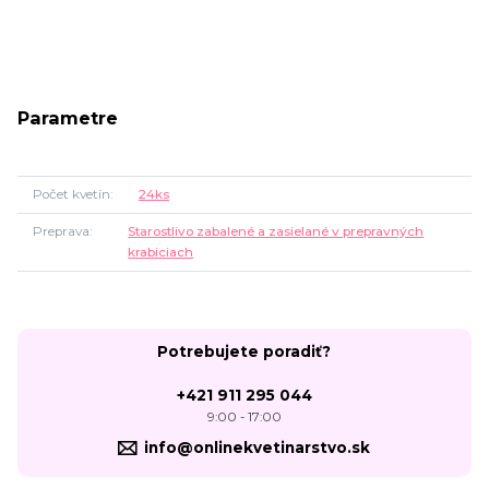
Parametre
Počet kvetín
24ks
Preprava
Starostlivo zabalené a zasielané v prepravných
krabiciach
Potrebujete poradiť?
+421 911 295 044
9:00 - 17:00
info@onlinekvetinarstvo.sk