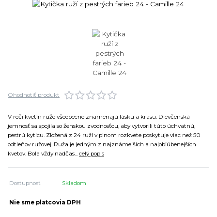
Ohodnotiť produkt
V reči kvetín ruže všeobecne znamenajú lásku a krásu. Dievčenská
jemnosť sa spojila so ženskou zvodnosťou, aby vytvorili túto úchvatnú,
pestrú kyticu. Zložená z 24 ruží v plnom rozkvete poskytuje viac než 50
odtieňov ružovej. Ruža je jedným z najznámejších a najobľúbenejších
kvetov. Bola vždy nadčas...
celý popis
Dostupnosť
Skladom
Nie sme platcovia DPH