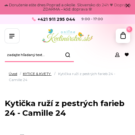
🚗 Doručenie ešte dnes Poprad a okolie. Slovensko do 24h 💗 Doprava
ZDARMA – kód: doprava 🌸
+421 911 295 044
9:00 - 17:00
0
Úvod
KYTICE & KVETY
Kytička ruží z pestrých farieb 24 -
Camille 24
Kytička ruží z pestrých farieb
24 - Camille 24