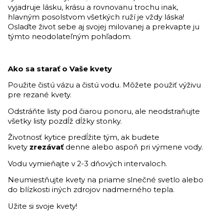
vyjadruje lásku, krásu a rovnováhu trochu inak,
hlavným posolstvom všetkých ruží je vždy láska!
Oslaďte život sebe aj svojej milovanej a prekvapte ju
týmto neodolateľným pohľadom.
Ako sa starať o Vaše kvety
Použite čistú vázu a čistú vodu. Môžete použiť výživu
pre rezané kvety.
Odstráňte listy pod čiarou ponoru, ale neodstraňujte
všetky listy pozdĺž dĺžky stonky.
Životnosť kytice predĺžite tým, ak budete
kvety
zrezávať
denne alebo aspoň pri výmene vody.
Vodu vymieňajte v 2-3 dňových intervaloch.
Neumiestňujte kvety na priame slnečné svetlo alebo
do blízkosti iných zdrojov nadmerného tepla.
Užite si svoje kvety!