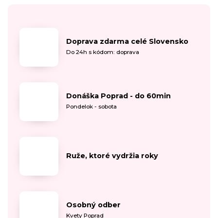
Doprava zdarma celé Slovensko
Do 24h s kódom: doprava
Donáška Poprad - do 60min
Pondelok - sobota
Ruže, ktoré vydržia roky
Osobný odber
Kvety Poprad