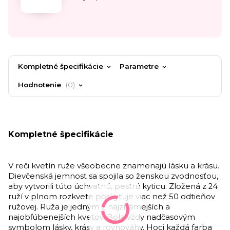
Kompletné špecifikácie
Parametre
Hodnotenie
0
Kompletné špecifikácie
V reči kvetín ruže všeobecne znamenajú lásku a krásu.
Dievčenská jemnosť sa spojila so ženskou zvodnosťou,
aby vytvorili túto úchvatnú, pestrú kyticu. Zložená z 24
ruží v plnom rozkvete poskytuje viac než 50 odtieňov
ružovej. Ruža je jedným z najznámejších a
najobľúbenejších kvetov. Bola vždy nadčasovým
symbolom lásky, krásy a rovnováhy. Hoci každá farba