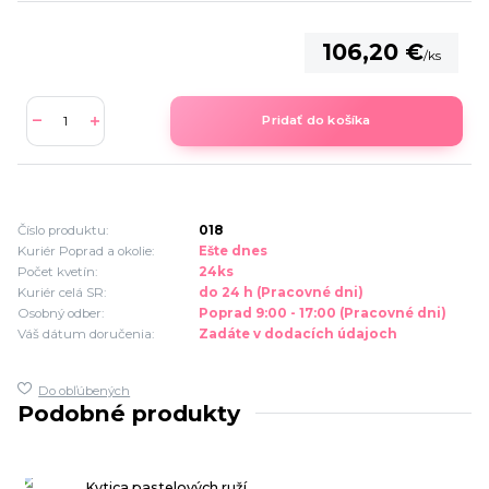
106,20 €
/
ks
Pridať do košíka
Číslo produktu:
018
Kuriér Poprad a okolie:
Ešte dnes
Počet kvetín:
24ks
Kuriér celá SR:
do 24 h (Pracovné dni)
Osobný odber:
Poprad 9:00 - 17:00 (Pracovné dni)
Váš dátum doručenia:
Zadáte v dodacích údajoch
Do obľúbených
Podobné produkty
Kytica pastelových ruží