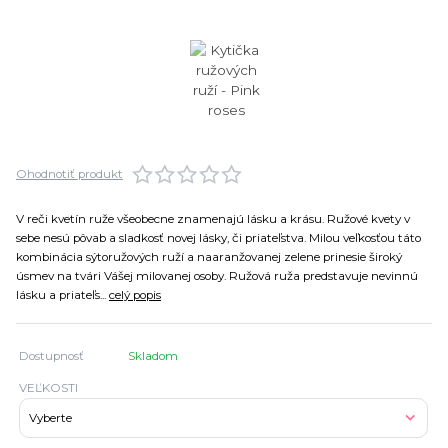
Ohodnotiť produkt
V reči kvetín ruže všeobecne znamenajú lásku a krásu. Ružové kvety v
sebe nesú pôvab a sladkosť novej lásky, či priateľstva. Milou veľkosťou táto
kombinácia sýtoružových ruží a naaranžovanej zelene prinesie široký
úsmev na tvári Vášej milovanej osoby. Ružová ruža predstavuje nevinnú
lásku a priateľs...
celý popis
Dostupnosť
Skladom
VEĽKOSTI