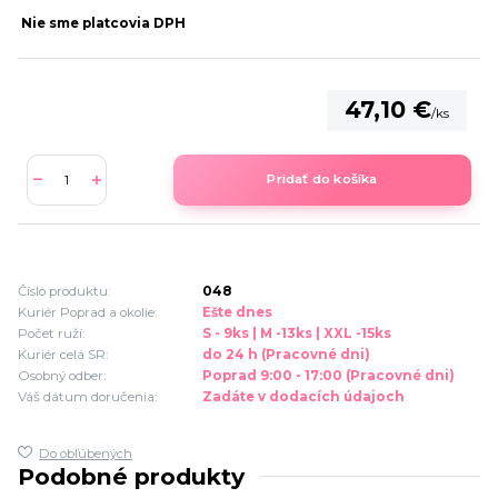
Nie sme platcovia DPH
47,10 €
/
ks
Pridať do košíka
Číslo produktu:
048
Kuriér Poprad a okolie:
Ešte dnes
Počet ruží:
S - 9ks | M -13ks | XXL -15ks
Kuriér celá SR:
do 24 h (Pracovné dni)
Osobný odber:
Poprad 9:00 - 17:00 (Pracovné dni)
Váš dátum doručenia:
Zadáte v dodacích údajoch
Do obľúbených
Podobné produkty