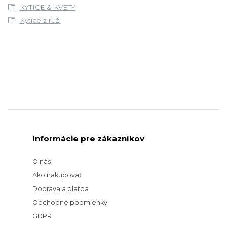
KYTICE & KVETY
Kytice z ruží
Informácie pre zákazníkov
O nás
Ako nakupovať
Doprava a platba
Obchodné podmienky
GDPR