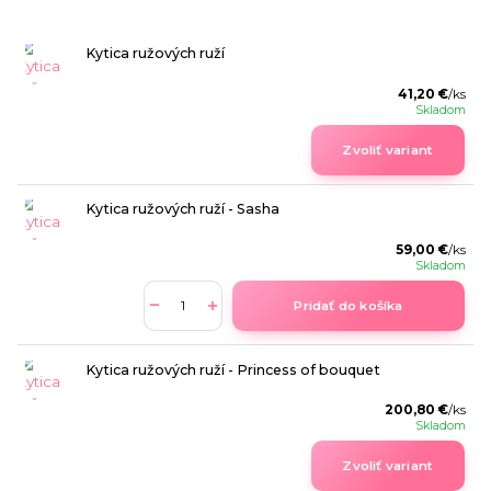
Kytica ružových ruží
41,20 €
/
ks
Skladom
Zvoliť variant
Kytica ružových ruží - Sasha
59,00 €
/
ks
Skladom
Pridať do košíka
Kytica ružových ruží - Princess of bouquet
200,80 €
/
ks
Skladom
Zvoliť variant