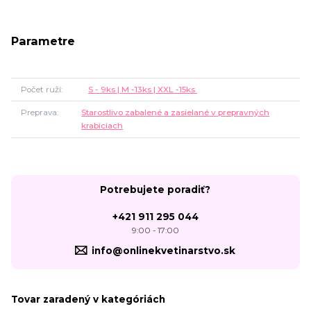
Parametre
Počet ruží
S - 9ks | M -13ks | XXL -15ks
Preprava
Starostlivo zabalené a zasielané v prepravných
krabiciach
Potrebujete poradiť?
+421 911 295 044
9:00 - 17:00
info@onlinekvetinarstvo.sk
Tovar zaradený v kategóriách