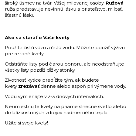
široký úsmev na tvári Vášej milovanej osoby.
Ružová
ruža predstavuje nevinnú lásku a priateľstvo, milosť,
šťastnú lásku.
Ako sa starať o Vaše kvety
Použite čistú vázu a čistú vodu. Môžete použiť výživu
pre rezané kvety.
Odstráňte listy pod čiarou ponoru, ale neodstraňujte
všetky listy pozdĺž dĺžky stonky.
Životnosť kytice predĺžite tým, ak budete
kvety
zrezávať
denne alebo aspoň pri výmene vody.
Vodu vymieňajte v 2-3 dňových intervaloch.
Neumiestňujte kvety na priame slnečné svetlo alebo
do blízkosti iných zdrojov nadmerného tepla.
Užite si svoje kvety!