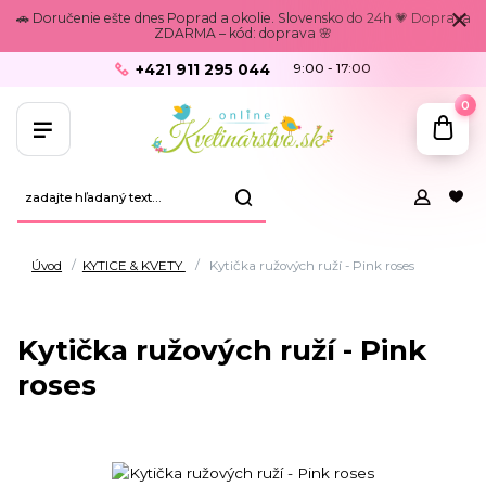
🚗 Doručenie ešte dnes Poprad a okolie. Slovensko do 24h 💗 Doprava
ZDARMA – kód: doprava 🌸
+421 911 295 044
9:00 - 17:00
0
Úvod
KYTICE & KVETY
Kytička ružových ruží - Pink roses
Kytička ružových ruží - Pink
roses