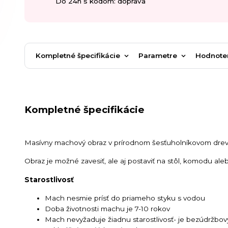
Do 24h s kódom: doprava
Kompletné špecifikácie
Parametre
Hodnote
Kompletné špecifikácie
Masívny machový obraz v prírodnom šesťuholníkovom dr
Obraz je možné zavesiť, ale aj postaviť na stôl, komodu ale
Starostlivosť
Mach nesmie prísť do priameho styku s vodou
Doba životnosti machu je 7-10 rokov
Mach nevyžaduje žiadnu starostlivosť- je bezúdržbov