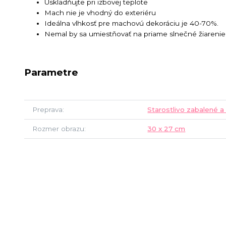
Uskladňujte pri izbovej teplote
Mach nie je vhodný do exteriéru
Ideálna vlhkosť pre machovú dekoráciu je 40-70%.
Nemal by sa umiestňovať na priame slnečné žiarenie
Parametre
Preprava
Starostlivo zabalené a
Rozmer obrazu
30 x 27 cm