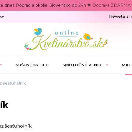
te dnes Poprad a okolie. Slovensko do 24h 💗 Doprava ZDARMA –
Neviete si 
ac
SUŠENÉ KYTICE
SMÚTOČNÉ VENCE
MAC
 šesťuholník
ík