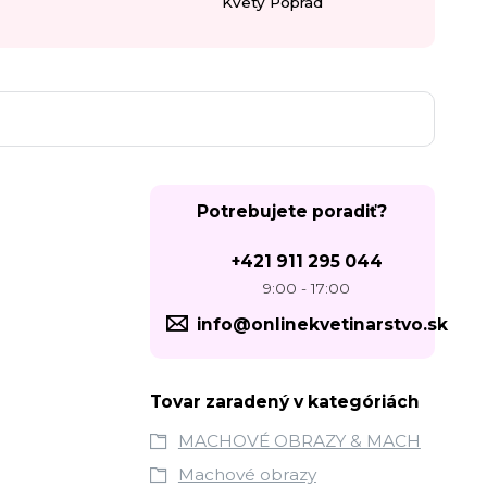
Kvety Poprad
Potrebujete poradiť?
+421 911 295 044
9:00 - 17:00
info@onlinekvetinarstvo.sk
Tovar zaradený v kategóriách
MACHOVÉ OBRAZY & MACH
Machové obrazy