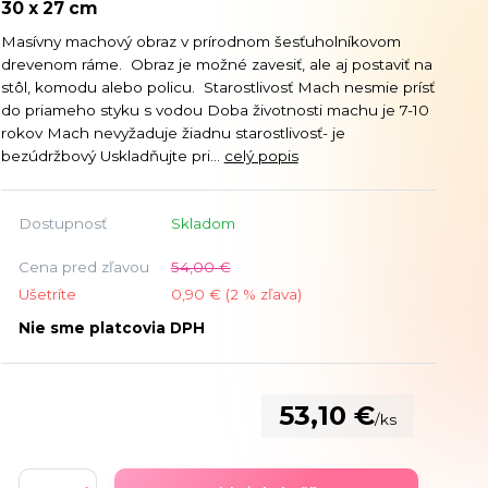
30 x 27 cm
Masívny machový obraz v prírodnom šesťuholníkovom
drevenom ráme. Obraz je možné zavesiť, ale aj postaviť na
stôl, komodu alebo policu. Starostlivosť Mach nesmie prísť
do priameho styku s vodou Doba životnosti machu je 7-10
rokov Mach nevyžaduje žiadnu starostlivosť- je
bezúdržbový Uskladňujte pri...
celý popis
Dostupnosť
Skladom
Cena pred zľavou
54,00 €
Ušetríte
0,90 € (
2
% zľava)
Nie sme platcovia DPH
53,10 €
/
ks