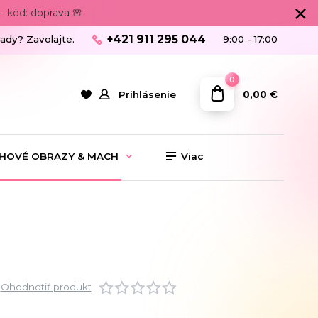
 kód: doprava 🌸
+421 911 295 044
rady? Zavolajte.
9:00 - 17:00
0
0,00 €
Prihlásenie
HOVÉ OBRAZY & MACH
Viac
Ohodnotiť produkt