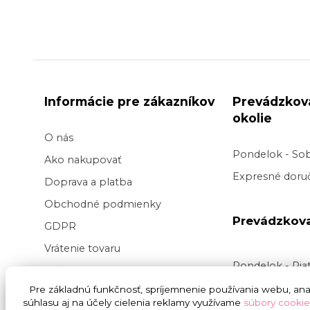
Informácie pre zákazníkov
Prevádzkov
okolie
O nás
Pondelok - So
Ako nakupovať
Expresné doruč
Doprava a platba
Obchodné podmienky
Prevádzkov
GDPR
Vrátenie tovaru
Pondelok - Pi
Veľkoobchod kvetov
Doručenie v pr
Pre základnú funkčnosť, spríjemnenie používania webu, anal
Blog
súhlasu aj na účely cielenia reklamy využívame
súbory cookie