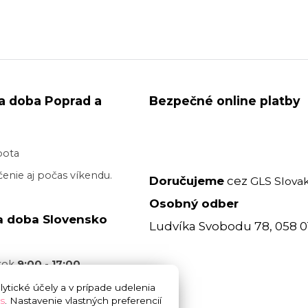
a doba Poprad a
Bezpečné online platby
bota
enie aj počas víkendu.
Doručujeme
cez
GLS Slovak
Osobný odber
a doba Slovensko
Ludvíka Svobodu 78, 058 0
atok
9:00 - 17:00
acovný deň je realizované
ytické účely a v prípade udelenia
s
. Nastavenie vlastných preferencií