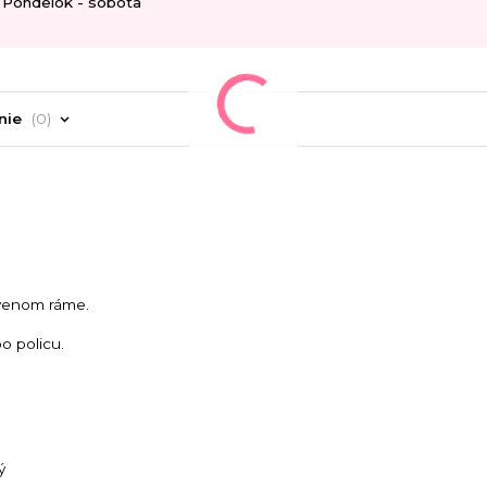
Pondelok - sobota
nie
0
evenom ráme.
bo policu.
ý