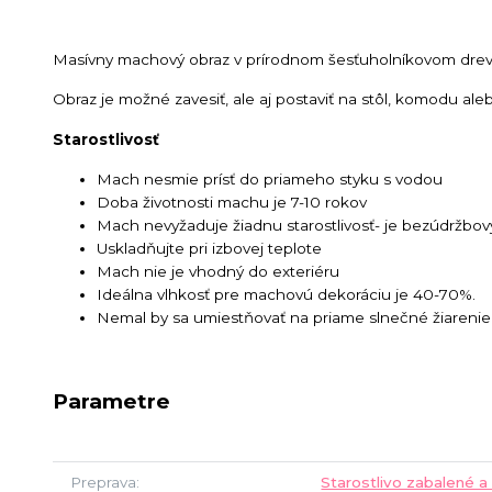
Masívny machový obraz v prírodnom šesťuholníkovom dr
Obraz je možné zavesiť, ale aj postaviť na stôl, komodu ale
Starostlivosť
Mach nesmie prísť do priameho styku s vodou
Doba životnosti machu je 7-10 rokov
Mach nevyžaduje žiadnu starostlivosť- je bezúdržbov
Uskladňujte pri izbovej teplote
Mach nie je vhodný do exteriéru
Ideálna vlhkosť pre machovú dekoráciu je 40-70%.
Nemal by sa umiestňovať na priame slnečné žiarenie
Parametre
Preprava
Starostlivo zabalené a