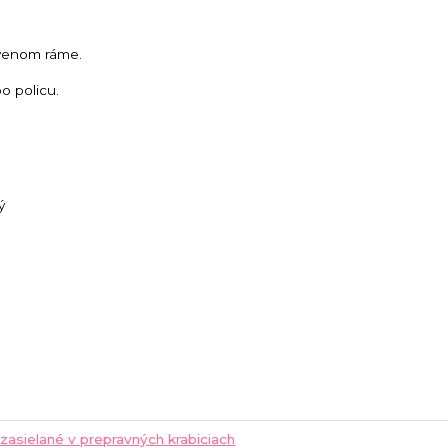
evenom ráme.
bo policu.
ý
 zasielané v prepravných krabiciach