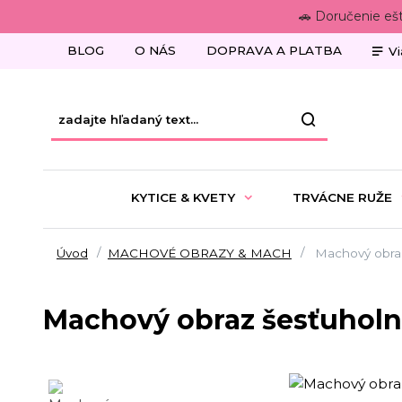
🚗 Doručenie eš
BLOG
O NÁS
DOPRAVA A PLATBA
Vi
KYTICE & KVETY
TRVÁCNE RUŽE
Úvod
MACHOVÉ OBRAZY & MACH
Machový obraz
Machový obraz šesťuholní