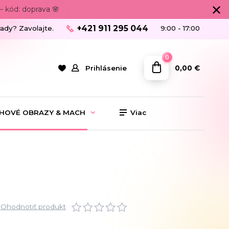
 kód: doprava 🌸
+421 911 295 044
rady? Zavolajte.
9:00 - 17:00
0
0,00 €
Prihlásenie
HOVÉ OBRAZY & MACH
Viac
Ohodnotiť produkt