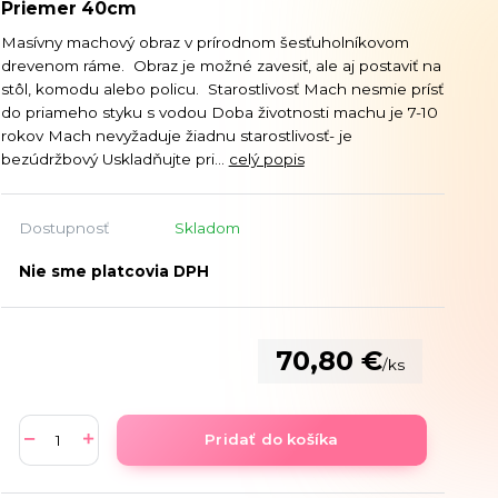
Priemer 40cm
Masívny machový obraz v prírodnom šesťuholníkovom
drevenom ráme. Obraz je možné zavesiť, ale aj postaviť na
stôl, komodu alebo policu. Starostlivosť Mach nesmie prísť
do priameho styku s vodou Doba životnosti machu je 7-10
rokov Mach nevyžaduje žiadnu starostlivosť- je
bezúdržbový Uskladňujte pri...
celý popis
Dostupnosť
Skladom
Nie sme platcovia DPH
70,80 €
/
ks
Pridať do košíka