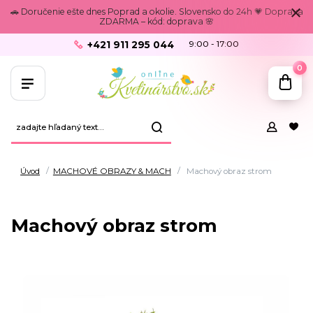
🚗 Doručenie ešte dnes Poprad a okolie. Slovensko do 24h 💗 Doprava
ZDARMA – kód: doprava 🌸
+421 911 295 044
9:00 - 17:00
0
Úvod
MACHOVÉ OBRAZY & MACH
Machový obraz strom
Machový obraz strom