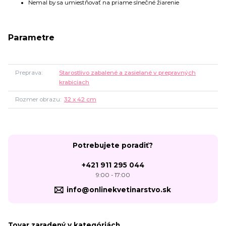
Nemal by sa umiestňovať na priame slnečné žiarenie
Parametre
Preprava
Starostlivo zabalené a zasielané v prepravných
krabiciach
Rozmer obrazu
32 x 42 cm
Potrebujete poradiť?
+421 911 295 044
9:00 - 17:00
info@onlinekvetinarstvo.sk
Tovar zaradený v kategóriách