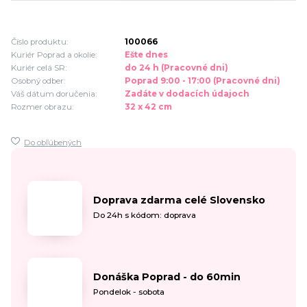
Číslo produktu:
100066
Kuriér Poprad a okolie:
Ešte dnes
Kuriér celá SR:
do 24 h (Pracovné dni)
Osobný odber:
Poprad 9:00 - 17:00 (Pracovné dni)
Váš dátum doručenia:
Zadáte v dodacích údajoch
Rozmer obrazu:
32 x 42 cm
Do obľúbených
Doprava zdarma celé Slovensko
Do 24h s kódom: doprava
Donáška Poprad - do 60min
Pondelok - sobota