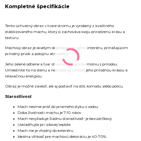
Kompletné špecifikácie
Tento úchvatný obraz v tvare stromu je vyrobený z kvalitného
stabilizovaného machu, ktorý si zachováva svoju prirodzenú krásu a
textúru.
Machový obraz je skvelým doplnkom do vášho interiéru, prinášajúcim
prírodný prvok a pokojnú atmosféru.
Jeho zelené odtiene a tvar stromu evokujú harmóniu s prírodou.
Umiestnite ho na stenu a nechajte sa unášať jeho prírodnou krásou a
relaxačnou energiou.
Obraz je možné zavesiť, ale aj postaviť na stôl, komodu alebo policu.
Starostlivosť
Mach nesmie prísť do priameho styku s vodou
Doba životnosti machu je 7-10 rokov
Mach nevyžaduje žiadnu starostlivosť- je bezúdržbový
Uskladňujte pri izbovej teplote
Mach nie je vhodný do exteriéru
Ideálna vlhkosť pre machovú dekoráciu je 40-70%.