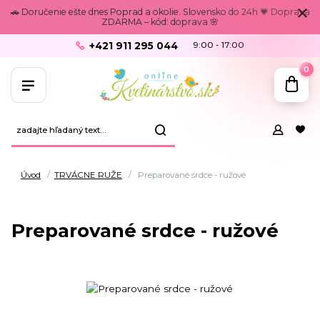
🚗 Doručenie ešte dnes Poprad a okolie. Slovensko do 24h 💗 Doprava
ZDARMA – kód: doprava 🌸
+421 911 295 044
9:00 - 17:00
0
Úvod
TRVÁCNE RUŽE
Preparované srdce - ružové
Preparované srdce - ružové