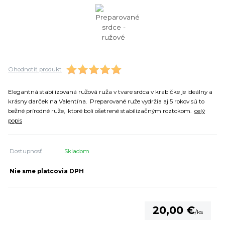
Ohodnotiť produkt
Elegantná stabilizovaná ružová ruža v tvare srdca v krabičke je ideálny a
krásny darček na Valentína. Preparované ruže vydržia aj 5 rokov sú to
bežné prírodné ruže, ktoré boli ošetrené stabilizačným roztokom.
celý
popis
Dostupnosť
Skladom
Nie sme platcovia DPH
20,00 €
/
ks