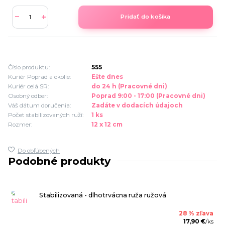
Pridať do košíka
Číslo produktu:
555
Kuriér Poprad a okolie:
Ešte dnes
Kuriér celá SR:
do 24 h (Pracovné dni)
Osobný odber:
Poprad 9:00 - 17:00 (Pracovné dni)
Váš dátum doručenia:
Zadáte v dodacích údajoch
Počet stabilizovaných ruží:
1 ks
Rozmer:
12 x 12 cm
Do obľúbených
Podobné produkty
Stabilizovaná - dlhotrvácna ruža ružová
28 % zľava
17,90 €
/
ks