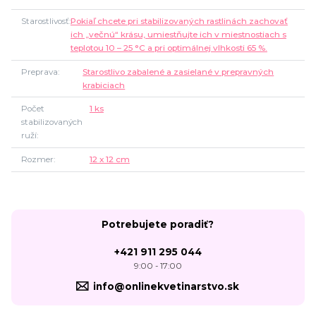
Starostlivosť
Pokiaľ chcete pri stabilizovaných rastlinách zachovať
ich „večnú“ krásu, umiestňujte ich v miestnostiach s
teplotou 10 – 25 °C a pri optimálnej vlhkosti 65 %.
Preprava
Starostlivo zabalené a zasielané v prepravných
krabiciach
Počet
1 ks
stabilizovaných
ruží
Rozmer
12 x 12 cm
Potrebujete poradiť?
+421 911 295 044
9:00 - 17:00
info@onlinekvetinarstvo.sk