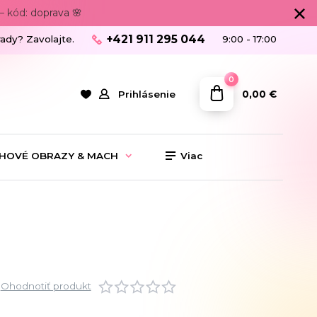
 kód: doprava 🌸
+421 911 295 044
rady? Zavolajte.
9:00 - 17:00
0
0,00 €
Prihlásenie
HOVÉ OBRAZY & MACH
Viac
Ohodnotiť produkt