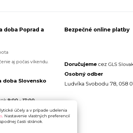
a doba Poprad a
Bezpečné online platby
bota
enie aj počas víkendu.
Doručujeme
cez
GLS Slovak
Osobný odber
a doba Slovensko
Ludvíka Svobodu 78, 058 0
atok
9:00 - 17:00
acovný deň je realizované
ytické účely a v prípade udelenia
s
. Nastavenie vlastných preferencií
 17:00
bez garancie
podnej časti stránok.
 doručenia. Cez víkend