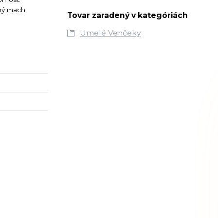
ný mach.
Tovar zaradený v kategóriách
Umelé Venčeky