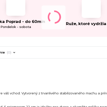
ka Poprad - do 60min
Ruže, ktoré vydržia
Pondelok - sobota
nie
0
 váš vchod. Vytvorený z trvanlivého stabilizovaného machu a prí
ľad. S priemerom 22 cm je ideálny pre dvere a okamžite priláka poz