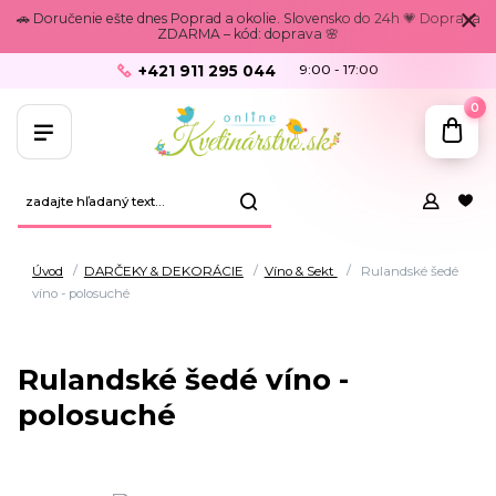
🚗 Doručenie ešte dnes Poprad a okolie. Slovensko do 24h 💗 Doprava
ZDARMA – kód: doprava 🌸
+421 911 295 044
9:00 - 17:00
0
Úvod
DARČEKY & DEKORÁCIE
Víno & Sekt
Rulandské šedé
víno - polosuché
Rulandské šedé víno -
polosuché