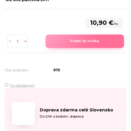
Nie sme platcovia DPH
10,90 €
/
ks
Pridať do košíka
Číslo produktu:
975
Do obľúbených
Doprava zdarma celé Slovensko
Do 24h s kódom: doprava