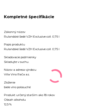
Kompletné špecifikácie
Zákonný názov
Rulandské šedé VZH Exclusive coll. 0,75 l
Popis produktu
Rulandské šedé VZH Exclusive coll. 0,75 l
Skladovacie podmienky
Skladujte v suchu.
Názov a adresa výrobcu
Villa Vino Rača a.s.
Zloženie
biele víno polosuché
Produkt určený starším ako 18 rokov
Obsah alkoholu
12,5 %