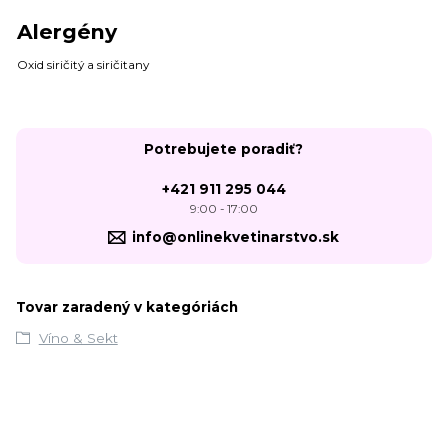
Alergény
Oxid siričitý a siričitany
Potrebujete poradiť?
+421 911 295 044
9:00 - 17:00
info@onlinekvetinarstvo.sk
Tovar zaradený v kategóriách
Víno & Sekt