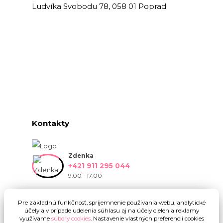
Ludvíka Svobodu 78, 058 01 Poprad
Kontakty
Zdenka
+421 911 295 044
9:00 - 17:00
info@onlinekvetinarstvo.sk
Pre základnú funkčnosť, spríjemnenie používania webu, analytické
účely a v prípade udelenia súhlasu aj na účely cielenia reklamy
využívame
súbory cookies
. Nastavenie vlastných preferencií cookies