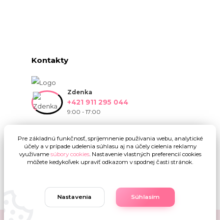
Kontakty
Zdenka
+421 911 295 044
9:00 - 17:00
info@onlinekvetinarstvo.sk
Pre základnú funkčnosť, spríjemnenie používania webu, analytické
účely a v prípade udelenia súhlasu aj na účely cielenia reklamy
využívame
súbory cookies
. Nastavenie vlastných preferencií cookies
môžete kedykoľvek upraviť odkazom v spodnej časti stránok.
Nastavenia
Súhlasím
Upravit sběr cookies.