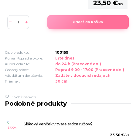
23,50 €
/
ks
Pridať do košíka
Číslo produktu:
100159
Kuriér Poprad a okolie:
Ešte dnes
Kuriér celá SR:
do 24 h (Pracovné dni)
Osobný odber:
Poprad 9:00 - 17:00 (Pracovné dni)
Váš dátum doručenia:
Zadáte v dodacích údajoch
Priemer:
30 cm
Do obľúbených
Podobné produkty
Šiškový venček v tvare srdca ružový
23,50 €
/
ks