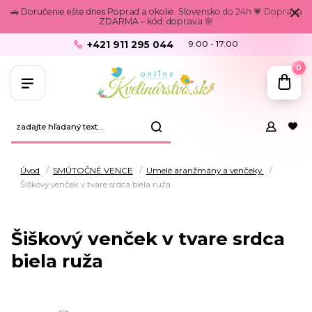
🚗 Doručenie ešte dnes Poprad a okolie. Slovensko do 24h 💗 Doprava
ZDARMA – kód: doprava 🌸
+421 911 295 044
9:00 - 17:00
0
Úvod
SMÚTOČNÉ VENCE
Umelé aranžmány a venčeky
Šiškový venček v tvare srdca biela ruža
Šiškový venček v tvare srdca
biela ruža