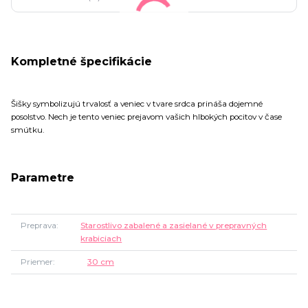
Kompletné špecifikácie
Šišky symbolizujú trvalosť a veniec v tvare srdca prináša dojemné
posolstvo. Nech je tento veniec prejavom vašich hlbokých pocitov v čase
smútku.
Parametre
Preprava
Starostlivo zabalené a zasielané v prepravných
krabiciach
Priemer
30 cm