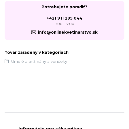
Potrebujete poradiť?
+421 911 295 044
9:00 - 17:00
info@onlinekvetinarstvo.sk
Tovar zaradený v kategóriách
Umelé aranžmány a venčeky
Informácie pre zákazníkov