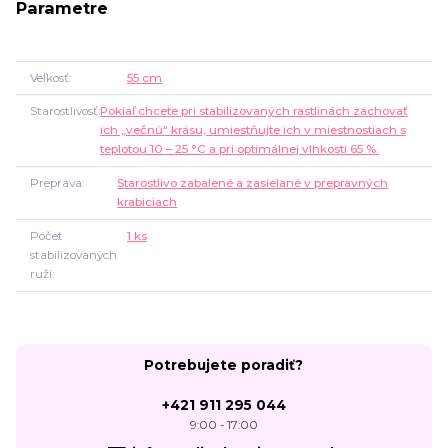
Parametre
Veľkosť
55 cm
Starostlivosť
Pokiaľ chcete pri stabilizovaných rastlinách zachovať
ich „večnú“ krásu, umiestňujte ich v miestnostiach s
teplotou 10 – 25 °C a pri optimálnej vlhkosti 65 %.
Preprava
Starostlivo zabalené a zasielané v prepravných
krabiciach
Počet
1 ks
stabilizovaných
ruží
Potrebujete poradiť?
+421 911 295 044
9:00 - 17:00