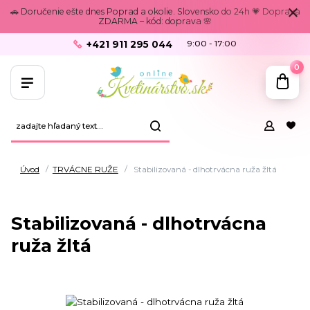
🚗 Doručenie ešte dnes Poprad a okolie. Slovensko do 24h 💗 Doprava
ZDARMA – kód: doprava 🌸
+421 911 295 044
9:00 - 17:00
0
Úvod
TRVÁCNE RUŽE
Stabilizovaná - dlhotrvácna ruža žltá
Stabilizovaná - dlhotrvácna
ruža žltá