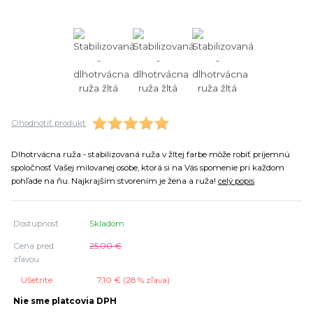
Ohodnotiť produkt
Dlhotrvácna ruža - stabilizovaná ruža v žltej farbe môže robiť príjemnú
spoločnosť Vašej milovanej osobe, ktorá si na Vás spomenie pri každom
pohľade na ňu. Najkrajším stvorením je žena a ruža!
celý popis
Dostupnosť
Skladom
Cena pred
25,00 €
zľavou
Ušetríte
7,10 € (
28
% zľava)
Nie sme platcovia DPH