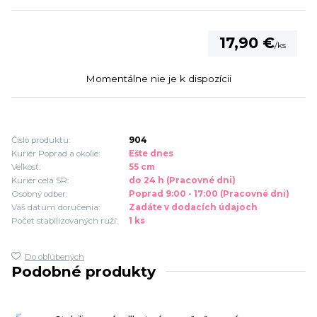
17,90 €
/
ks
Momentálne nie je k dispozícii
Číslo produktu:
904
Kuriér Poprad a okolie:
Ešte dnes
Veľkosť:
55 cm
Kuriér celá SR:
do 24 h (Pracovné dni)
Osobný odber:
Poprad 9:00 - 17:00 (Pracovné dni)
Váš dátum doručenia:
Zadáte v dodacích údajoch
Počet stabilizovaných ruží:
1 ks
Do obľúbených
Podobné produkty