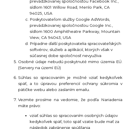
prevádzkovanej spoločnosťou Facebook Inc.,
sídlom 1601 Willow Road, Menlo Park, CA
94025, USA
Poskytovateľom služby Google AdWords,
prevádzkovanej spoločnosťou Google Inc.,
sídlom 1600 Amphitheatre Parkway, Mountain
View, CA 94043, USA
Prípadne ďalší poskytovatelia spracovateľských
softvérov, služieb a aplikácií, ktorých však v
súčasnej dobe spoločnosť nevyužíva
Osobné údaje nebudú poskytnuté mimo územia EÚ.
(Servery na území EÚ)
Súhlas so spracovaním je možné vziať kedykoľvek
späť, a to úpravou preferencií ochrany súkromia v
pätičke webu alebo zaslaním emailu.
Vezmite prosíme na vedomie, že podľa Nariadenia
máte právo:
vziať súhlas so spracovaním osobných údajov
kedykoľvek späť, toto späť vzatie bude mať za
následok zabránenie spúšťania