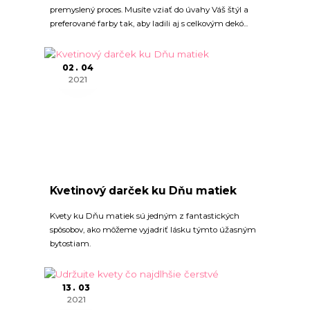
premyslený proces. Musíte vziať do úvahy Váš štýl a
preferované farby tak, aby ladili aj s celkovým dekó...
02
04
2021
Kvetinový darček ku Dňu matiek
Kvety ku Dňu matiek sú jedným z fantastických
spôsobov, ako môžeme vyjadriť lásku týmto úžasným
bytostiam.
13
03
2021