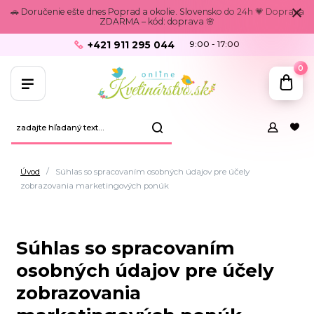
🚗 Doručenie ešte dnes Poprad a okolie. Slovensko do 24h 💗 Doprava
ZDARMA – kód: doprava 🌸
+421 911 295 044
9:00 - 17:00
0
Úvod
Súhlas so spracovaním osobných údajov pre účely
zobrazovania marketingových ponúk
Súhlas so spracovaním
osobných údajov pre účely
zobrazovania