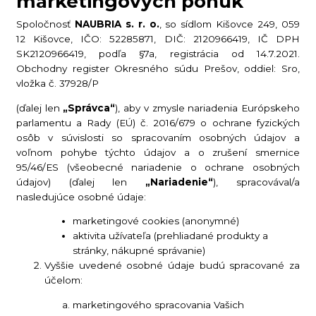
marketingových ponúk
Spoločnosť
NAUBRIA s. r. o.
, so sídlom Kišovce 249, 059
12 Kišovce, IČO: 52285871, DIČ: 2120966419, IČ DPH
SK2120966419, podľa §7a, registrácia od 14.7.2021.
Obchodny register Okresného súdu Prešov, oddiel: Sro,
vložka č. 37928/P
(ďalej len
„Správca“
), aby v zmysle nariadenia Európskeho
parlamentu a Rady (EÚ) č. 2016/679 o ochrane fyzických
osôb v súvislosti so spracovaním osobných údajov a
voľnom pohybe týchto údajov a o zrušení smernice
95/46/ES (všeobecné nariadenie o ochrane osobných
údajov) (ďalej len
„Nariadenie“
), spracovával/a
nasledujúce osobné údaje:
marketingové cookies (anonymné)
aktivita užívateľa (prehliadané produkty a
stránky, nákupné správanie)
Vyššie uvedené osobné údaje budú spracované za
účelom:
marketingového spracovania Vašich