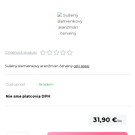
Ohodnotiť produkt
Sušený slamienkový aranžmán červený
celý popis
Dostupnosť
Skladom
Nie sme platcovia DPH
31,90 €
/
ks