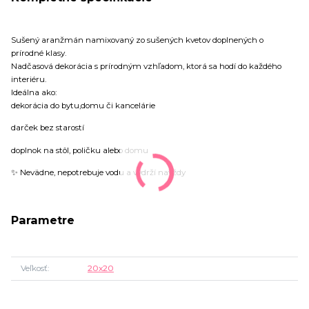
Sušený aranžmán namixovaný zo sušených kvetov doplnených o
prírodné klasy.
Nadčasová dekorácia s prírodným vzhľadom, ktorá sa hodí do každého
interiéru.
Ideálna ako:
dekorácia do bytu,domu či kancelárie
darček bez starostí
doplnok na stôl, poličku alebo domu
✨ Nevädne, nepotrebuje vodu a vydrží navždy
Parametre
Veľkosť
20x20