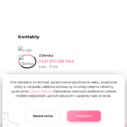
Kontakty
Zdenka
+421 911 295 044
9:00 - 17:00
info@onlinekvetinarstvo.sk
Pre základnú funkčnosť, spríjemnenie používania webu, analytické
účely a v prípade udelenia súhlasu aj na účely cielenia reklamy
využívame
súbory cookies
. Nastavenie vlastných preferencií cookies
môžete kedykoľvek upraviť odkazom v spodnej časti stránok.
Nastavenia
Súhlasím
Upravit sběr cookies.