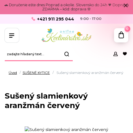
🚗 Doručenie ešte dnes Poprad a okolie. Slovensko do 24h 💗 Doprava
ZDARMA – kód: doprava 🌸
+421 911 295 044
9:00 - 17:00
0
Úvod
SUŠENÉ KYTICE
Sušený slamienkový aranžmán červený
Sušený slamienkový
aranžmán červený