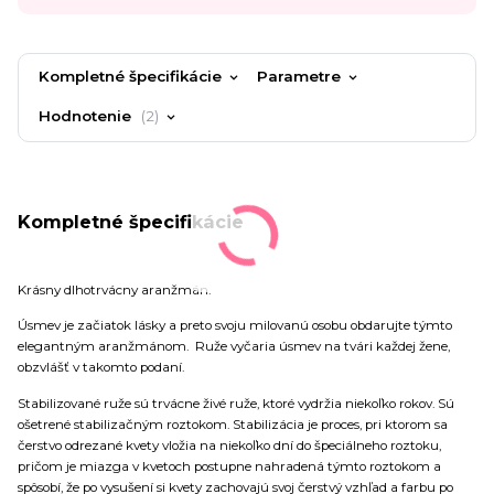
Kompletné špecifikácie
Parametre
Hodnotenie
2
Kompletné špecifikácie
Krásny dlhotrvácny aranžmán.
Úsmev je začiatok lásky a preto svoju milovanú osobu obdarujte týmto
elegantným aranžmánom. Ruže vyčaria úsmev na tvári každej žene,
obzvlášť v takomto podaní.
Stabilizované ruže sú trvácne živé ruže, ktoré vydržia niekoľko rokov. Sú
ošetrené stabilizačným roztokom. Stabilizácia je proces, pri ktorom sa
čerstvo odrezané kvety vložia na niekoľko dní do špeciálneho roztoku,
pričom je miazga v kvetoch postupne nahradená týmto roztokom a
spôsobí, že po vysušení si kvety zachovajú svoj čerstvý vzhľad a farbu po