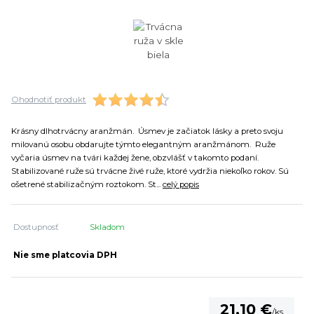
Ohodnotiť produkt
Krásny dlhotrvácny aranžmán. Úsmev je začiatok lásky a preto svoju
milovanú osobu obdarujte týmto elegantným aranžmánom. Ruže
vyčaria úsmev na tvári každej žene, obzvlášť v takomto podaní.
Stabilizované ruže sú trvácne živé ruže, ktoré vydržia niekoľko rokov. Sú
ošetrené stabilizačným roztokom. St...
celý popis
Dostupnosť
Skladom
Nie sme platcovia DPH
21,10 €
/
ks