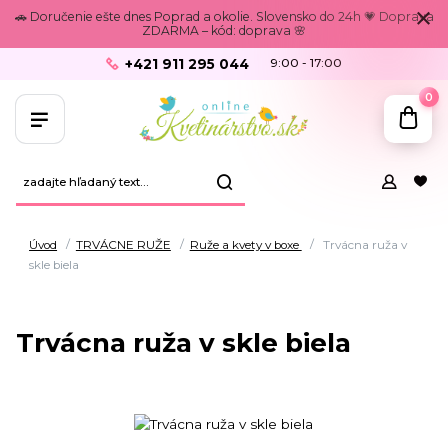
🚗 Doručenie ešte dnes Poprad a okolie. Slovensko do 24h 💗 Doprava
ZDARMA – kód: doprava 🌸
+421 911 295 044
9:00 - 17:00
0
Úvod
TRVÁCNE RUŽE
Ruže a kvety v boxe
Trvácna ruža v
skle biela
Trvácna ruža v skle biela