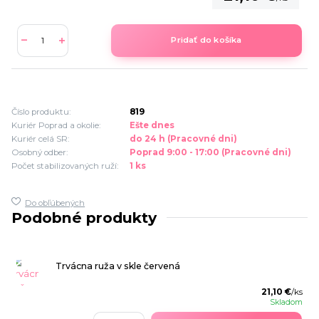
Pridať do košíka
Číslo produktu:
819
Kuriér Poprad a okolie:
Ešte dnes
Kuriér celá SR:
do 24 h (Pracovné dni)
Osobný odber:
Poprad 9:00 - 17:00 (Pracovné dni)
Počet stabilizovaných ruží:
1 ks
Do obľúbených
Podobné produkty
Trvácna ruža v skle červená
21,10 €
/
ks
Skladom