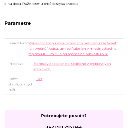
dlhú dobu. Ruže nesmú prísť do styku s vodou.
Parametre
Starostlivosť
Pokiaľ chcete pri stabilizovaných rastlinách zachovať
ich „večnú“ krásu, umiestňujte ich v miestnostiach s
teplotou 10 – 25 °C a pri optimálnej vlhkosti 65 %.
Preprava
Starostlivo zabalené a zasielané v prepravných
krabiciach
Počet
1 ks
stabilizovaných
ruží
Potrebujete poradiť?
+421 911 295 044