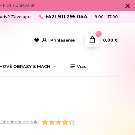
 kód: doprava 🌸
+421 911 295 044
rady? Zavolajte.
9:00 - 17:00
0
0,00 €
Prihlásenie
HOVÉ OBRAZY & MACH
Viac
Ohodnotiť produkt