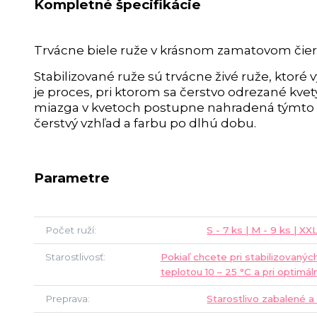
Kompletné špecifikácie
Trvácne biele ruže v krásnom zamatovom čie
Stabilizované ruže sú trvácne živé ruže, ktoré 
je proces, pri ktorom sa čerstvo odrezané kvet
miazga v kvetoch postupne nahradená týmto ro
čerstvý vzhľad a farbu po dlhú dobu.
Parametre
Počet ruží
S - 7 ks | M - 9 ks | XXL
Starostlivosť
Pokiaľ chcete pri stabilizovanýc
teplotou 10 – 25 °C a pri optimál
Preprava
Starostlivo zabalené a