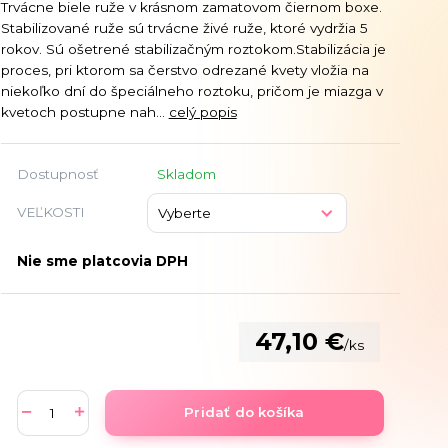
Trvácne biele ruže v krásnom zamatovom čiernom boxe.
Stabilizované ruže sú trvácne živé ruže, ktoré vydržia 5
rokov. Sú ošetrené stabilizačným roztokom.Stabilizácia je
proces, pri ktorom sa čerstvo odrezané kvety vložia na
niekoľko dní do špeciálneho roztoku, pričom je miazga v
kvetoch postupne nah...
celý popis
Dostupnosť
Skladom
VEĽKOSTI
Nie sme platcovia DPH
47,10 €
/
ks
Pridať do košíka