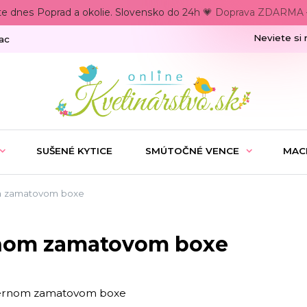
te dnes Poprad a okolie. Slovensko do 24h 💗 Doprava ZDARMA –
Neviete si 
ac
SUŠENÉ KYTICE
SMÚTOČNÉ VENCE
MAC
om zamatovom boxe
ernom zamatovom boxe