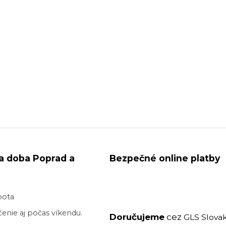
a doba Poprad a
Bezpečné online platby
bota
enie aj počas víkendu.
Doručujeme
cez
GLS Slovak