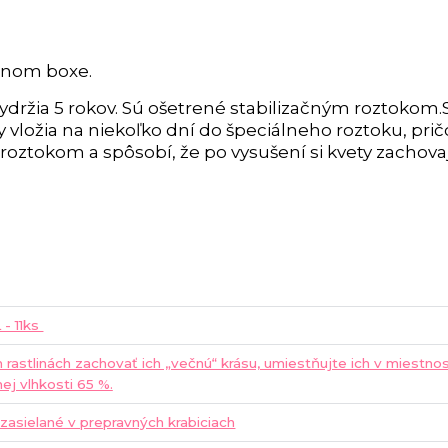
rnom boxe.
vydržia 5 rokov. Sú ošetrené stabilizačným roztokom.S
y vložia na niekoľko dní do špeciálneho roztoku, pri
ztokom a spôsobí, že po vysušení si kvety zachovaj
 - 11ks
h rastlinách zachovať ich „večnú“ krásu, umiestňujte ich v miestnos
nej vlhkosti 65 %.
 zasielané v prepravných krabiciach