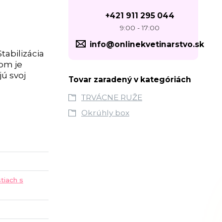
+421 911 295 044
9:00 - 17:00
info@onlinekvetinarstvo.sk
tabilizácia
čom je
ú svoj
Tovar zaradený v kategóriách
TRVÁCNE RUŽE
Okrúhly box
tiach s