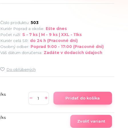
Číslo produktu:
503
Kuriér Poprad a okolie:
Ešte dnes
Počet ruží:
S - 7 ks | M - 9 ks | XXL - 11ks
Kuriér celá SR:
do 24 h (Pracovné dni)
Osobný odber:
Poprad 9:00 - 17:00 (Pracovné dni)
Váš dátum doručenia:
Zadáte v dodacích údajoch
Do obľúbených
/
ks
Pridať do košíka
/
ks
Zvoliť variant