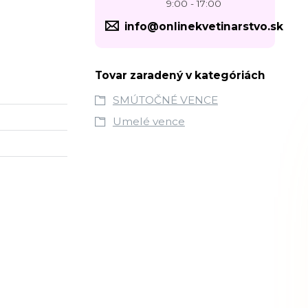
9:00 - 17:00
info@onlinekvetinarstvo.sk
Tovar zaradený v kategóriách
SMÚTOČNÉ VENCE
Umelé vence