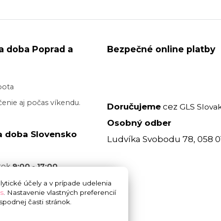
a doba Poprad a
Bezpečné online platby
bota
enie aj počas víkendu.
Doručujeme
cez
GLS Slovak
Osobný odber
a doba Slovensko
Ludvíka Svobodu 78, 058 0
atok
9:00 - 17:00
acovný deň je realizované
ytické účely a v prípade udelenia
s
. Nastavenie vlastných preferencií
 17:00
bez garancie
podnej časti stránok.
 doručenia. Cez víkend