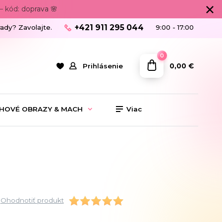
 kód: doprava 🌸
+421 911 295 044
rady? Zavolajte.
9:00 - 17:00
0
0,00 €
Prihlásenie
HOVÉ OBRAZY & MACH
Viac
Ohodnotiť produkt