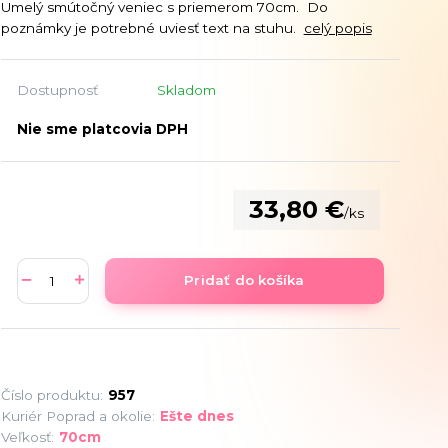
Umelý smútočný veniec s priemerom 70cm. Do
poznámky je potrebné uviesť text na stuhu.
celý popis
Dostupnosť
Skladom
Nie sme platcovia DPH
33,80 €
/
ks
Pridať do košíka
Číslo produktu:
957
Kuriér Poprad a okolie:
Ešte dnes
Veľkosť:
70cm