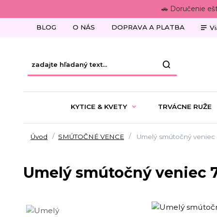
🚗 Doručenie eš
BLOG
O NÁS
DOPRAVA A PLATBA
Vi
KYTICE & KVETY
TRVÁCNE RUŽE
Úvod
SMÚTOČNÉ VENCE
Umelý smútočný veniec
Umelý smútočný veniec 