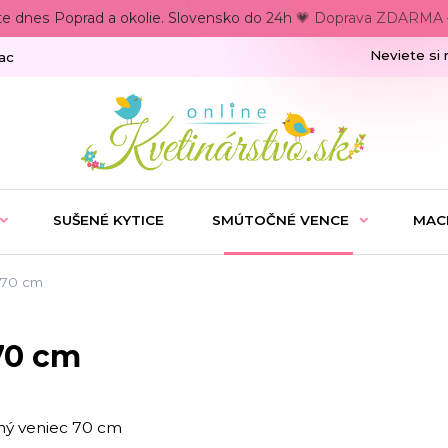
te dnes Poprad a okolie. Slovensko do 24h 💗 Doprava ZDARMA –
Neviete si 
ac
SUŠENÉ KYTICE
SMÚTOČNÉ VENCE
MAC
 70 cm
70 cm