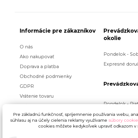
Informácie pre zákazníkov
Prevádzkov
okolie
O nás
Pondelok - So
Ako nakupovať
Expresné doruč
Doprava a platba
Obchodné podmienky
Prevádzkov
GDPR
Vrátenie tovaru
Pondelok - Pi
Veľkoobchod kvetov
Doručenie v pr
Pre základnú funkčnosť, spríjemnenie používania webu, anal
Blog
súhlasu aj na účely cielenia reklamy využívame
súbory cookie
v
čase
9:00 do
Svadba na kľúč
cookies môžete kedykoľvek upraviť odkazom v s
presnej hodiny