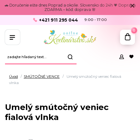
🚗 Doručenie ešte dnes Poprad a okolie. Slovensko do 24h 💗 Doprava
ZDARMA – kód: doprava 🌸
+421 911 295 044
9:00 - 17:00
0
Úvod
SMÚTOČNÉ VENCE
Umelý smútočný veniec fialová
vlnka
Umelý smútočný veniec
fialová vlnka