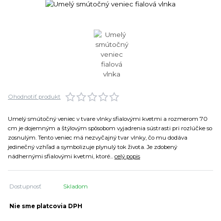
Ohodnotiť produkt
Umelý smútočný veniec v tvare vlnky sfialovými kvetmi a rozmerom 70
cm je dojemným a štýlovým spôsobom vyjadrenia sústrasti pri rozlúčke so
zosnulým. Tento veniec má nezvyčajný tvar vlnky, čo mu dodáva
jedinečný vzhľad a symbolizuje plynulý tok života. Je zdobený
nádhernými sfialovými kvetmi, ktoré...
celý popis
Dostupnosť
Skladom
Nie sme platcovia DPH