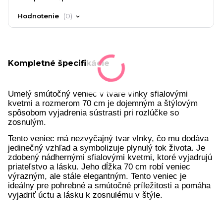
Hodnotenie
0
Kompletné špecifikácie
Umelý smútočný veniec v tvare vlnky sfialovými
kvetmi a rozmerom 70 cm je dojemným a štýlovým
spôsobom vyjadrenia sústrasti pri rozlúčke so
zosnulým.
Tento veniec má nezvyčajný tvar vlnky, čo mu dodáva
jedinečný vzhľad a symbolizuje plynulý tok života. Je
zdobený nádhernými sfialovými kvetmi, ktoré vyjadrujú
priateľstvo a lásku. Jeho dĺžka 70 cm robí veniec
výrazným, ale stále elegantným. Tento veniec je
ideálny pre pohrebné a smútočné príležitosti a pomáha
vyjadriť úctu a lásku k zosnulému v štýle.