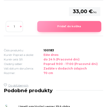
33,00 €
/
ks
Pridať do košíka
Číslo produktu:
100183
Kuriér Poprad a okolie:
Ešte dnes
Kuriér celá SR:
do 24 h (Pracovné dni)
Osobný odber:
Poprad 9:00 - 17:00 (Pracovné dni)
Váš dátum doručenia:
Zadáte v dodacích údajoch
Rozmer:
70 cm
Do obľúbených
Podobné produkty
Umelý smútočný veniec žltá vlnka