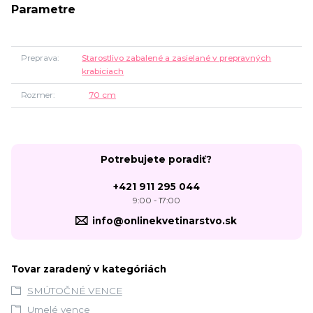
Parametre
Preprava
Starostlivo zabalené a zasielané v prepravných
krabiciach
Rozmer
70 cm
Potrebujete poradiť?
+421 911 295 044
9:00 - 17:00
info@onlinekvetinarstvo.sk
Tovar zaradený v kategóriách
SMÚTOČNÉ VENCE
Umelé vence