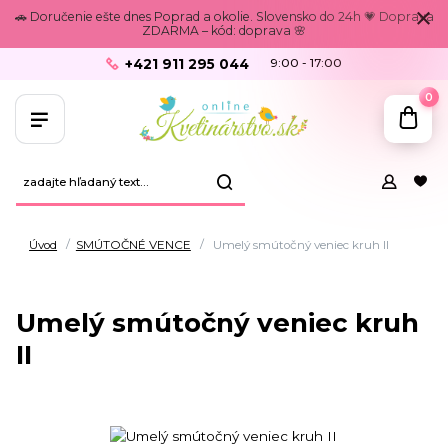
🚗 Doručenie ešte dnes Poprad a okolie. Slovensko do 24h 💗 Doprava
ZDARMA – kód: doprava 🌸
+421 911 295 044
9:00 - 17:00
0
Úvod
SMÚTOČNÉ VENCE
Umelý smútočný veniec kruh II
Umelý smútočný veniec kruh
II