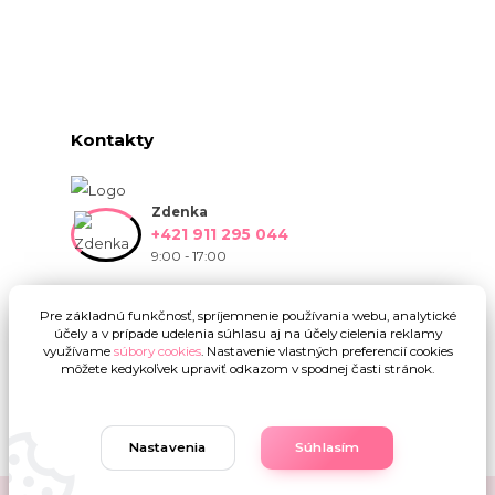
Kontakty
Zdenka
+421 911 295 044
9:00 - 17:00
info@onlinekvetinarstvo.sk
Pre základnú funkčnosť, spríjemnenie používania webu, analytické
účely a v prípade udelenia súhlasu aj na účely cielenia reklamy
využívame
súbory cookies
. Nastavenie vlastných preferencií cookies
môžete kedykoľvek upraviť odkazom v spodnej časti stránok.
Nastavenia
Súhlasím
Upravit sběr cookies.