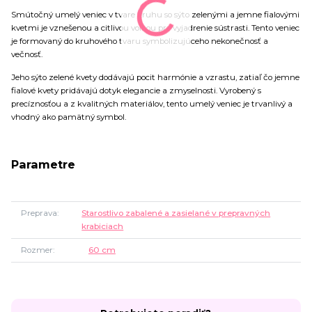
Smútočný umelý veniec v tvare kruhu so sýto zelenými a jemne fialovými
kvetmi je vznešenou a citlivou voľbou pre vyjadrenie sústrasti. Tento veniec
je formovaný do kruhového tvaru symbolizujúceho nekonečnosť a
večnosť.
Jeho sýto zelené kvety dodávajú pocit harmónie a vzrastu, zatiaľ čo jemne
fialové kvety pridávajú dotyk elegancie a zmyselnosti. Vyrobený s
precíznosťou a z kvalitných materiálov, tento umelý veniec je trvanlivý a
vhodný ako pamätný symbol.
Parametre
Preprava
Starostlivo zabalené a zasielané v prepravných
krabiciach
Rozmer
60 cm