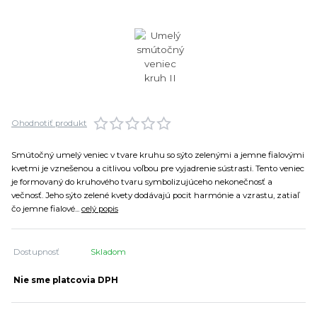
Ohodnotiť produkt
Smútočný umelý veniec v tvare kruhu so sýto zelenými a jemne fialovými
kvetmi je vznešenou a citlivou voľbou pre vyjadrenie sústrasti. Tento veniec
je formovaný do kruhového tvaru symbolizujúceho nekonečnosť a
večnosť. Jeho sýto zelené kvety dodávajú pocit harmónie a vzrastu, zatiaľ
čo jemne fialové...
celý popis
Dostupnosť
Skladom
Nie sme platcovia DPH