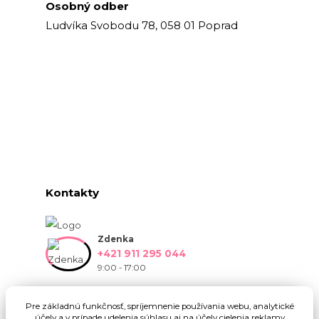
Osobný odber
Ludvíka Svobodu 78, 058 01 Poprad
Kontakty
Zdenka
+421 911 295 044
9:00 - 17:00
info@onlinekvetinarstvo.sk
Pre základnú funkčnosť, spríjemnenie používania webu, analytické
účely a v prípade udelenia súhlasu aj na účely cielenia reklamy