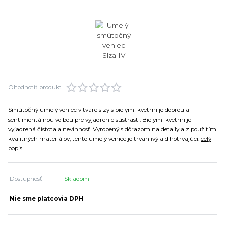
Ohodnotiť produkt
Smútočný umelý veniec v tvare slzy s bielymi kvetmi je dobrou a
sentimentálnou voľbou pre vyjadrenie sústrasti. Bielymi kvetmi je
vyjadrená čistota a nevinnosť. Vyrobený s dôrazom na detaily a z použitím
kvalitných materiálov, tento umelý veniec je trvanlivý a dlhotrvajúci.
celý
popis
Dostupnosť
Skladom
Nie sme platcovia DPH