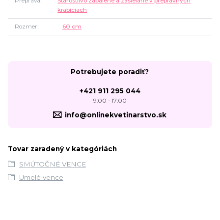
Preprava
Starostlivo zabalené a zasielané v prepravných
krabiciach
Rozmer
60 cm
Potrebujete poradiť?
+421 911 295 044
9:00 - 17:00
info@onlinekvetinarstvo.sk
Tovar zaradený v kategóriách
SMÚTOČNÉ VENCE
Umelé vence