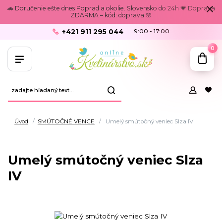
🚗 Doručenie ešte dnes Poprad a okolie. Slovensko do 24h 💗 Doprava
ZDARMA – kód: doprava 🌸
+421 911 295 044
9:00 - 17:00
0
Úvod
SMÚTOČNÉ VENCE
Umelý smútočný veniec Slza IV
Umelý smútočný veniec Slza
IV