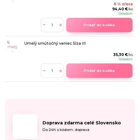
6 % zľava
94,40 €
/
ks
Skladom
Pridať do košíka
Umelý smútočný veniec Slza III
35,30 €
/
ks
Skladom
Pridať do košíka
Doprava zdarma celé Slovensko
Do 24h s kódom: doprava