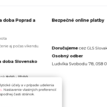
a doba Poprad a
Bezpečné online platby
bota
enie aj počas víkendu.
Doručujeme
cez
GLS Slovak
Osobný odber
a doba Slovensko
Ludvíka Svobodu 78, 058 0
atok
9:00 - 17:00
acovný deň je realizované
ytické účely a v prípade udelenia
s
. Nastavenie vlastných preferencií
 17:00
bez garancie
podnej časti stránok.
 doručenia. Cez víkend