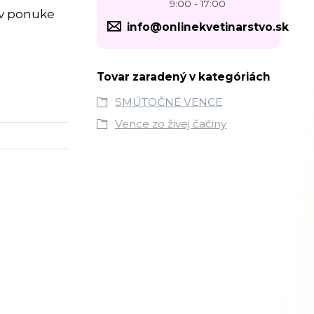
9:00 - 17:00
 v ponuke
info@onlinekvetinarstvo.sk
Tovar zaradený v kategóriách
SMÚTOČNÉ VENCE
Vence zo živej čačiny