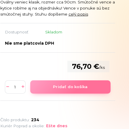
Oválny veniec klasik, rozmer cca 90cm. Smútočné vence a
kytice robíme aj na objednávku! Vence v ponuke sú bez
smútočnej stuhy. Stuhu dopíšeme
celý popis
Dostupnosť
Skladom
Nie sme platcovia DPH
76,70 €
/
ks
Pridať do košíka
Číslo produktu:
234
Kuriér Poprad a okolie:
Ešte dnes