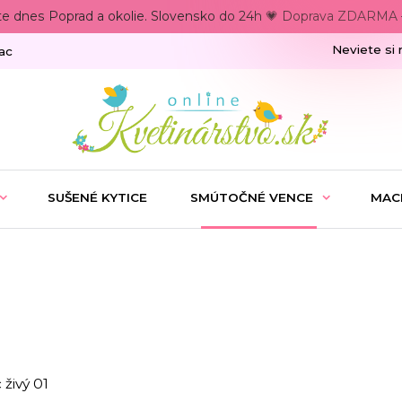
te dnes Poprad a okolie. Slovensko do 24h 💗 Doprava ZDARMA –
Neviete si 
ac
SUŠENÉ KYTICE
SMÚTOČNÉ VENCE
MAC