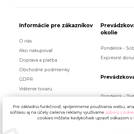
Informácie pre zákazníkov
Prevádzkov
okolie
O nás
Pondelok - So
Ako nakupovať
Expresné doruč
Doprava a platba
Obchodné podmienky
Prevádzkov
GDPR
Vrátenie tovaru
Pondelok - Pi
Veľkoobchod kvetov
Doručenie v pr
Pre základnú funkčnosť, spríjemnenie používania webu, anal
Blog
súhlasu aj na účely cielenia reklamy využívame
súbory cookie
v
čase
9:00 do
Svadba na kľúč
cookies môžete kedykoľvek upraviť odkazom v s
presnej hodiny