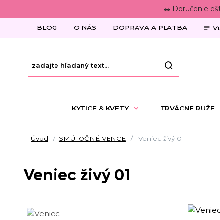
🚗 Doručenie eš
BLOG
O NÁS
DOPRAVA A PLATBA
Vi
KYTICE & KVETY
TRVÁCNE RUŽE
Úvod
SMÚTOČNÉ VENCE
Veniec živý 01
Veniec živý 01