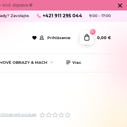
 kód: doprava 🌸
+421 911 295 044
rady? Zavolajte.
9:00 - 17:00
0
0,00 €
Prihlásenie
HOVÉ OBRAZY & MACH
Viac
Ohodnotiť produkt