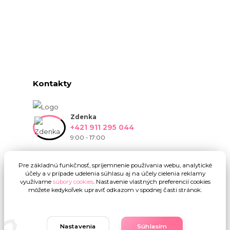
Kontakty
Zdenka
+421 911 295 044
9:00 - 17:00
info@onlinekvetinarstvo.sk
Pre základnú funkčnosť, spríjemnenie používania webu, analytické
účely a v prípade udelenia súhlasu aj na účely cielenia reklamy
využívame
súbory cookies
. Nastavenie vlastných preferencií cookies
môžete kedykoľvek upraviť odkazom v spodnej časti stránok.
Nastavenia
Súhlasím