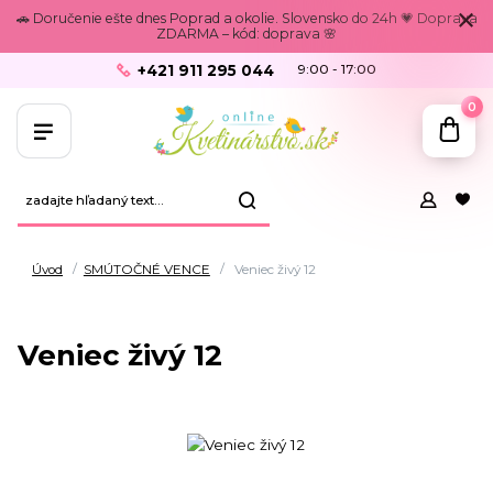
🚗 Doručenie ešte dnes Poprad a okolie. Slovensko do 24h 💗 Doprava
ZDARMA – kód: doprava 🌸
+421 911 295 044
9:00 - 17:00
0
Úvod
SMÚTOČNÉ VENCE
Veniec živý 12
Veniec živý 12