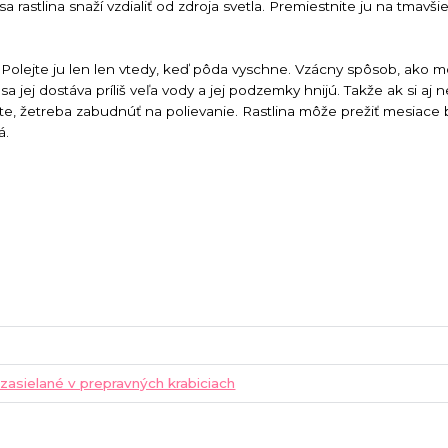
 rastlina snaží vzdialiť od zdroja svetla. Premiestnite ju na tmavši
Polejte ju len len vtedy, keď pôda vyschne. Vzácny spôsob, ako m
 že sa jej dostáva príliš veľa vody a jej podzemky hnijú. Takže ak si a
te, že
treba zabudnúť na polievanie. Rastlina môže prežiť mesiace 
á.
 zasielané v prepravných krabiciach