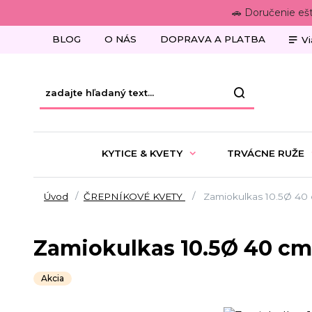
🚗 Doručenie eš
BLOG
O NÁS
DOPRAVA A PLATBA
Vi
KYTICE & KVETY
TRVÁCNE RUŽE
Úvod
ČREPNÍKOVÉ KVETY
Zamiokulkas 10.5Ø 40 
Zamiokulkas 10.5Ø 40 cm
Akcia