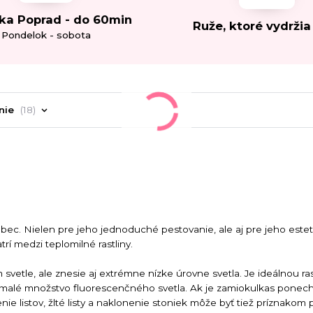
ka Poprad - do 60min
Ruže, ktoré vydržia
Pondelok - sobota
nie
18
ôbec. Nielen pre jeho jednoduché pestovanie, ale aj pre jeho estet
trí medzi teplomilné rastliny.
svetle, ale znesie aj extrémne nízke úrovne svetla. Je ideálnou ra
a malé množstvo fluorescenčného svetla. Ak je zamiokulkas ponec
ie listov, žlté listy a naklonenie stoniek môže byť tiež príznakom pr