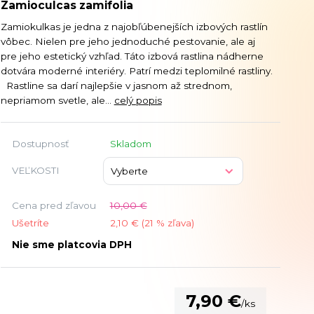
Zamioculcas zamifolia
Zamiokulkas je jedna z najobľúbenejších izbových rastlín
vôbec. Nielen pre jeho jednoduché pestovanie, ale aj
pre jeho estetický vzhľad. Táto izbová rastlina nádherne
dotvára moderné interiéry. Patrí medzi teplomilné rastliny.
Rastline sa darí najlepšie v jasnom až strednom,
nepriamom svetle, ale...
celý popis
Dostupnosť
Skladom
VEĽKOSTI
Cena pred zľavou
10,00 €
Ušetríte
2,10 € (
21
% zľava)
Nie sme platcovia DPH
7,90 €
/
ks