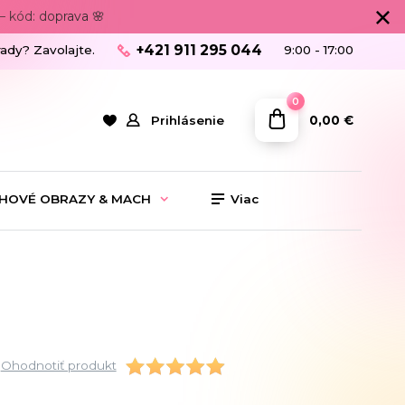
 kód: doprava 🌸
+421 911 295 044
rady? Zavolajte.
9:00 - 17:00
0
0,00 €
Prihlásenie
HOVÉ OBRAZY & MACH
Viac
Ohodnotiť produkt