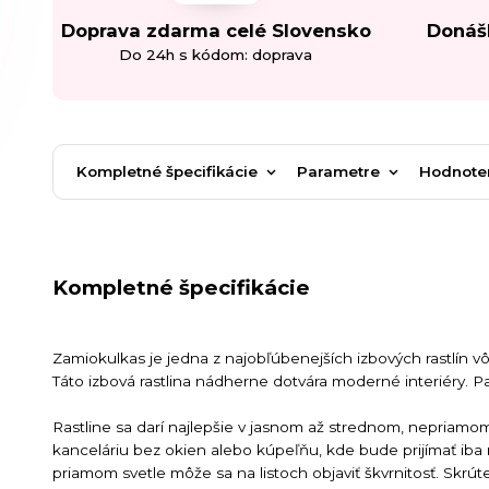
Doprava zdarma celé Slovensko
Donáš
Do 24h s kódom: doprava
Kompletné špecifikácie
Parametre
Hodnote
Kompletné špecifikácie
Zamiokulkas je jedna z najobľúbenejších izbových rastlín v
Táto izbová rastlina nádherne dotvára moderné interiéry. Pa
Rastline sa darí najlepšie v jasnom až strednom, nepriamom 
kanceláriu bez okien alebo kúpeľňu, kde bude prijímať ib
priamom svetle môže sa na listoch objaviť škvrnitosť. Skrúten