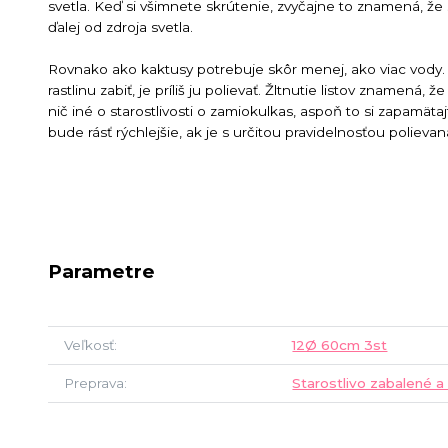
svetla. Keď si všimnete skrútenie, zvyčajne to znamená, že sa
ďalej od zdroja svetla.
Rovnako ako kaktusy potrebuje skôr menej, ako viac vody. 
rastlinu zabiť, je príliš ju polievať. Žltnutie listov znamená,
nič iné o starostlivosti o zamiokulkas, aspoň to si zapamätaj
bude rásť rýchlejšie, ak je s určitou pravidelnosťou polievan
Parametre
Veľkosť
12Ø 60cm 3st
Preprava
Starostlivo zabalené a