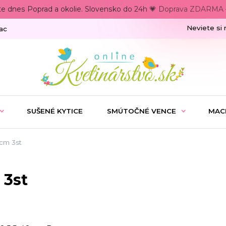
te dnes Poprad a okolie. Slovensko do 24h 💗 Doprava ZDARMA –
Neviete si 
ac
SUŠENÉ KYTICE
SMÚTOČNÉ VENCE
MAC
cm 3st
 3st