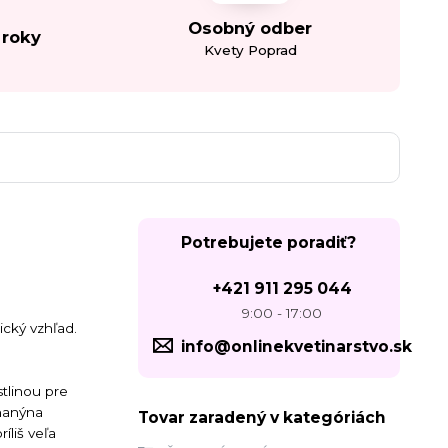
Osobný odber
 roky
Kvety Poprad
Potrebujete poradiť?
+421 911 295 044
9:00 - 17:00
ický vzhľad.
info@onlinekvetinarstvo.sk
stlinou pre
haný
na
Tovar zaradený v kategóriách
íliš veľa