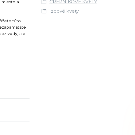
ČREPNÍKOVÉ KVETY
e miesto a
Izbové kvety
ôžete túto
j nezapamätáte
bez vody, ale