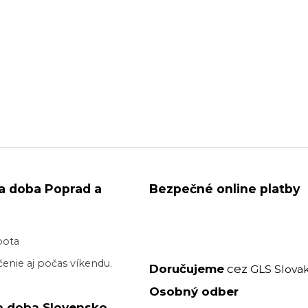
a doba Poprad a
Bezpečné online platby
bota
enie aj počas víkendu.
Doručujeme
cez
GLS Slovak
Osobný odber
a doba Slovensko