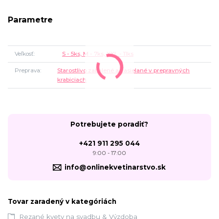
Parametre
Veľkosť
S - 5ks, M - 7ks, XXL - 11ks
Preprava
Starostlivo zabalené a zasielané v prepravných
krabiciach
Potrebujete poradiť?
+421 911 295 044
9:00 - 17:00
info@onlinekvetinarstvo.sk
Tovar zaradený v kategóriách
Rezané kvety na svadbu & Výzdoba