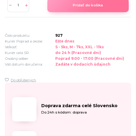
Pridať do košíka
Číslo produktu:
927
Kuriér Poprad a okolie:
Ešte dnes
Veľkosť:
S - 5ks, M - 7ks, XXL - 11ks
Kuriér celá SR:
do 24 h (Pracovné dni)
Osobný odber:
Poprad 9:00 - 17:00 (Pracovné dni)
Váš dátum doručenia:
Zadáte v dodacích údajoch
Do obľúbených
Doprava zdarma celé Slovensko
Do 24h s kódom: doprava