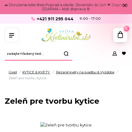
🚗 Doručenie ešte dnes Poprad a okolie. Slovensko do 24h 💗 Doprava
ZDARMA – kód: doprava 🌸
+421 911 295 044
9:00 - 17:00
0
Úvod
KYTICE & KVETY
Rezané kvety na svadbu & Výzdoba
Zeleň pre tvorbu kytice
Zeleň pre tvorbu kytice