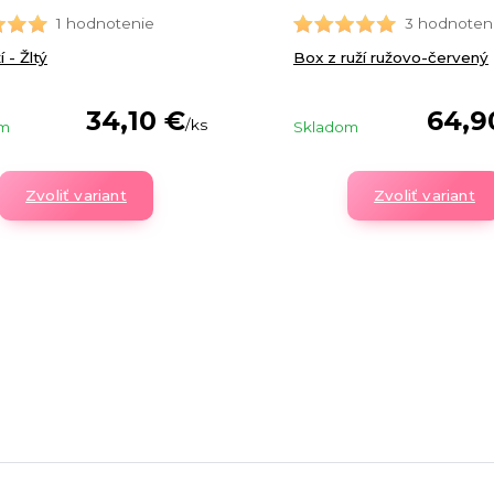
1 hodnotenie
3 hodnoten
 - Žltý
Box z ruží ružovo-červený
34,10 €
64,9
/
ks
om
Skladom
Zvoliť variant
Zvoliť variant