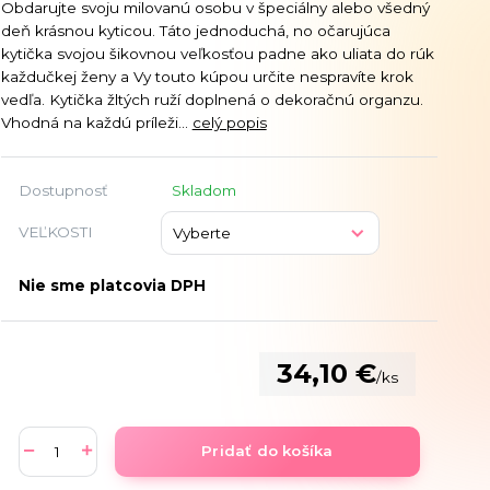
Obdarujte svoju milovanú osobu v špeciálny alebo všedný
deň krásnou kyticou. Táto jednoduchá, no očarujúca
kytička svojou šikovnou veľkosťou padne ako uliata do rúk
každučkej ženy a Vy touto kúpou určite nespravíte krok
vedľa. Kytička žltých ruží doplnená o dekoračnú organzu.
Vhodná na každú príleži...
celý popis
Dostupnosť
Skladom
VEĽKOSTI
Nie sme platcovia DPH
34,10 €
/
ks
Pridať do košíka