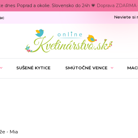
te dnes Poprad a okolie. Slovensko do 24h 💗 Doprava ZDARMA –
Neviete si 
ac
SUŠENÉ KYTICE
SMÚTOČNÉ VENCE
MAC