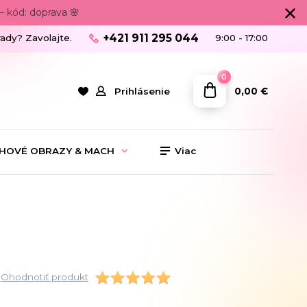
 kód: doprava 🌸
+421 911 295 044
rady? Zavolajte.
9:00 - 17:00
0
0,00 €
Prihlásenie
HOVÉ OBRAZY & MACH
Viac
Ohodnotiť produkt