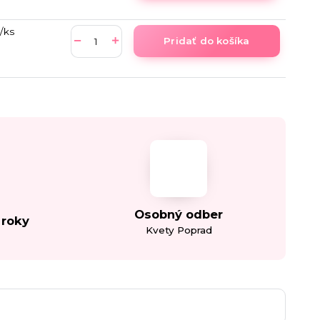
/
ks
Pridať do košíka
Osobný odber
 roky
Kvety Poprad