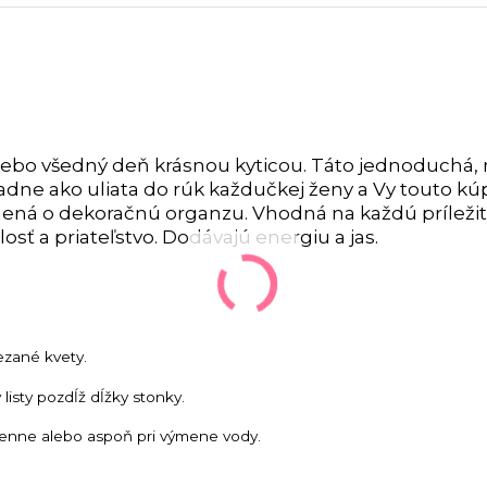
lebo všedný deň krásnou kyticou. Táto jednoduchá,
adne ako uliata do rúk každučkej ženy a Vy touto kú
plnená o dekoračnú organzu.
Vhodná na každú príležit
sť a priateľstvo. Dodávajú energiu a jas.
ezané kvety.
listy pozdĺž dĺžky stonky.
nne alebo aspoň pri výmene vody.