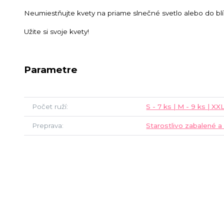
Neumiestňujte kvety na priame slnečné svetlo alebo do blí
Užite si svoje kvety!
Parametre
Počet ruží
S - 7 ks | M - 9 ks | XXL
Preprava
Starostlivo zabalené a