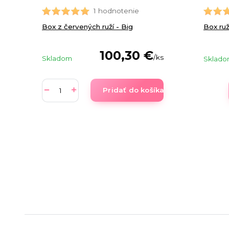
1 hodnotenie
Box z červených ruží - Big
Box ruží
100,30 €
/
ks
Skladom
Sklad
Pridať do košíka