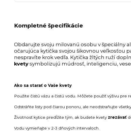
Kompletné špecifikácie
Obdarujte svoju milovanú osobu v špeciálny a
očarujúca kytička svojou šikovnou veľkosťou p
nespravíte krok vedľa. Kytička žltých ruží do
kvety
symbolizujú múdrosť, inteligenciu, veselo
Ako sa starať o Vaše kvety
Použite čistú vázu a čistú vodu. Môžete použiť výživu pre r
Odstráňte listy pod čiarou ponoru, ale neodstraňujte všetky 
Životnosť kytice predĺžite tým, ak budete kvety
zrezávať
de
Vodu vymieňajte v 2-3 dňových intervaloch.