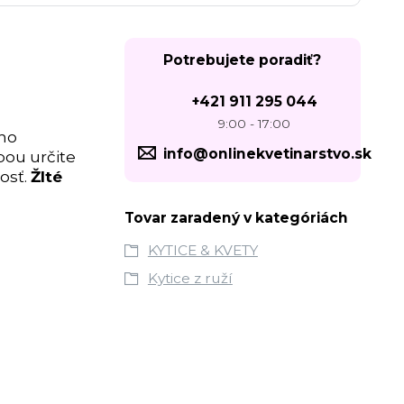
Potrebujete poradiť?
+421 911 295 044
9:00 - 17:00
 no
info@onlinekvetinarstvo.sk
pou určite
osť.
Žlté
Tovar zaradený v kategóriách
KYTICE & KVETY
Kytice z ruží