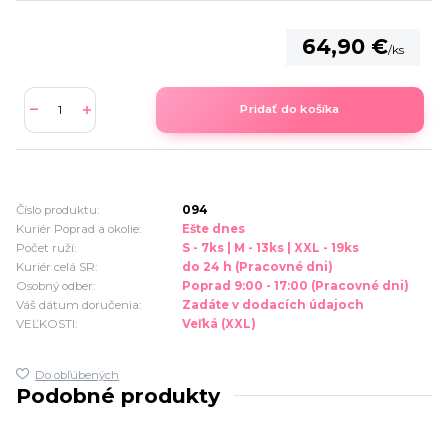
64,90 €
/
ks
Pridať do košíka
Číslo produktu:
094
Kuriér Poprad a okolie:
Ešte dnes
Počet ruží:
S - 7ks | M - 13ks | XXL - 19ks
Kuriér celá SR:
do 24 h (Pracovné dni)
Osobný odber:
Poprad 9:00 - 17:00 (Pracovné dni)
Váš dátum doručenia:
Zadáte v dodacích údajoch
VEĽKOSTI:
Veľká (XXL)
Do obľúbených
Podobné produkty