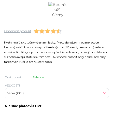
Ohodnotiť produkt
Kvety majú skutočný význam lásky. Preto darujte milovanej osobe
luxusný svieži box s krásnymi farebnými ružičkami, previazaný veľkou
mašľou. Ružičky v plnom rozkvete pôsobia veľkolepo, no svojím vzhľadom
si zachovávajú status skromnosti. Ak chcete pôsobiť originálne, box plný
farebných ruží je pre V...
celý popis
Dostupnosť
Skladom
VEĽKOSTI
Nie sme platcovia DPH