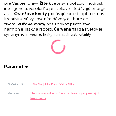
pre Vás ten pravý.
Žlté kvety
symbolizujú múdrosť,
inteligenciu, veselosť a priateľstvo. Dodávajú energiu
a jas.
Oranžové kvety
prinášajú radosť, optimizmus,
kreativitu, sú vyslovením dôvery a chute do
života.
Ružové kvety
nesú odkaz priateľstva,
harmónie, lásky a radosti.
Červená farba
kvetov je
synonymom vášne, lásky, rozhodnosti, vitality.
Parametre
Počet ruží
S - 7ks | M - 13ks | XXL - 19ks
Preprava
Starostlivo zabalené a zasielané v prepravných
krabiciach