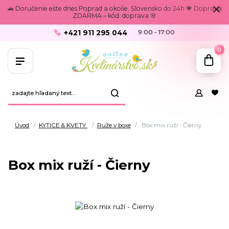
🚗 Doručenie ešte dnes Poprad a okolie. Slovensko do 24h 💗 Doprava
ZDARMA – kód: doprava 🌸
+421 911 295 044
9:00 - 17:00
0
Úvod
KYTICE & KVETY
Ruže v boxe
Box mix ruží - Čierny
Box mix ruží - Čierny