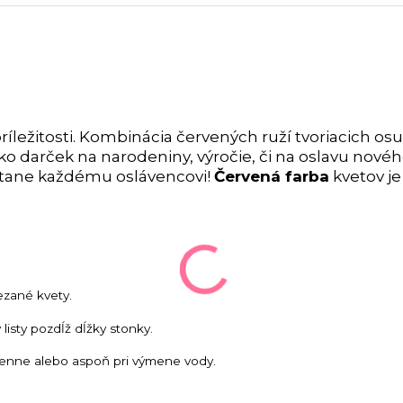
príležitosti. Kombinácia červených ruží tvoriacich os
ko darček na narodeniny, výročie, či na oslavu novéh
istane každému oslávencovi!
Červená farba
kvetov je
ezané kvety.
listy pozdĺž dĺžky stonky.
nne alebo aspoň pri výmene vody.