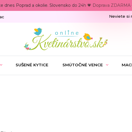
te dnes Poprad a okolie. Slovensko do 24h 💗 Doprava ZDARMA –
Neviete si 
ac
SUŠENÉ KYTICE
SMÚTOČNÉ VENCE
MAC