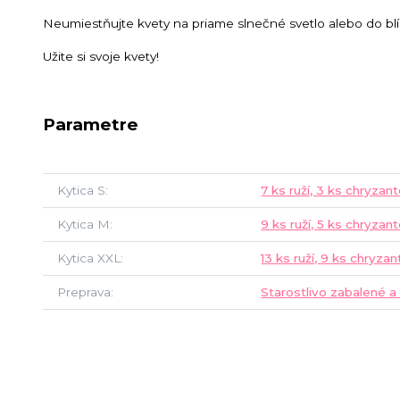
Neumiestňujte kvety na priame slnečné svetlo alebo do blí
Užite si svoje kvety!
Parametre
Kytica S
7 ks ruží, 3 ks chryza
Kytica M
9 ks ruží, 5 ks chryza
Kytica XXL
13 ks ruží, 9 ks chryza
Preprava
Starostlivo zabalené a