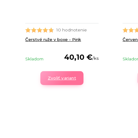
10 hodnotenie
Čerstvé ruže v boxe - Pink
Červené
40,10 €
/
ks
Skladom
Sklad
Zvoliť variant