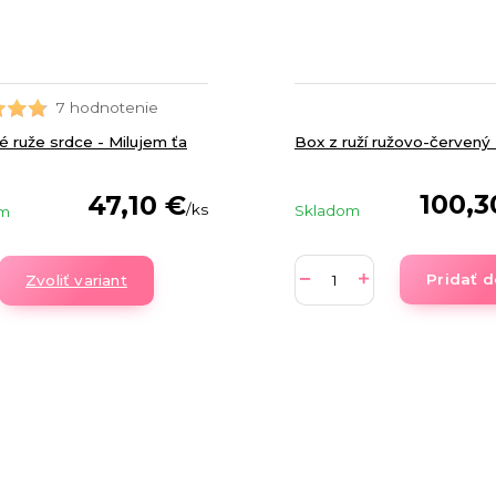
7 hodnotenie
Box z ruží ružovo-červený 
 ruže srdce - Milujem ťa
100,3
47,10 €
/
ks
Skladom
om
Pridať d
Zvoliť variant