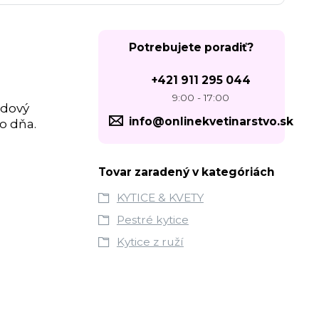
Potrebujete poradiť?
+421 911 295 044
9:00 - 17:00
udový
info@onlinekvetinarstvo.sk
o dňa.
Tovar zaradený v kategóriách
KYTICE & KVETY
Pestré kytice
Kytice z ruží