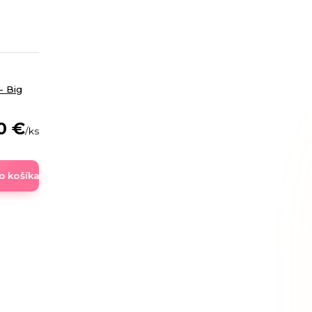
- Big
0 €
/
ks
o košíka