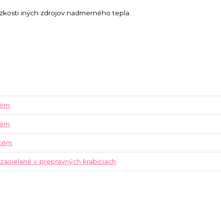
zkosti iných zdrojov nadmerného tepla.
ntém
ntém
ntém
 zasielané v prepravných krabiciach