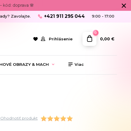
 kód: doprava 🌸
+421 911 295 044
rady? Zavolajte.
9:00 - 17:00
0
0,00 €
Prihlásenie
HOVÉ OBRAZY & MACH
Viac
Ohodnotiť produkt