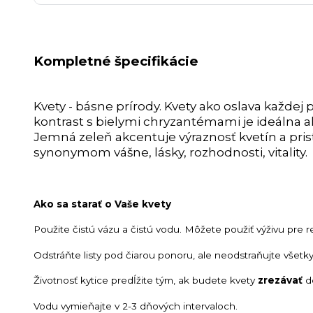
Kompletné špecifikácie
Kvety - básne prírody. Kvety ako oslava každej 
kontrast s bielymi chryzantémami je ideálna a
Jemná zeleň akcentuje výraznosť kvetín a pr
synonymom vášne, lásky, rozhodnosti, vitality.
Ako sa starať o Vaše kvety
Použite čistú vázu a čistú vodu. Môžete použiť výživu pre r
Odstráňte listy pod čiarou ponoru, ale neodstraňujte všetky 
Životnosť kytice predĺžite tým, ak budete kvety
zrezávať
de
Vodu vymieňajte v 2-3 dňových intervaloch.