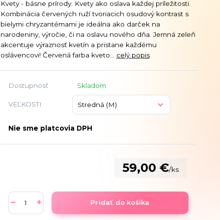
Kvety - básne prírody. Kvety ako oslava každej príležitosti.
Kombinácia červených ruží tvoriacich osudový kontrast s
bielymi chryzantémami je ideálna ako darček na
narodeniny, výročie, či na oslavu nového dňa. Jemná zeleň
akcentuje výraznosť kvetín a pristane každému
oslávencovi! Červená farba kveto...
celý popis
Dostupnosť
Skladom
VEĽKOSTI
Nie sme platcovia DPH
59,00 €
/
ks
Pridať do košíka