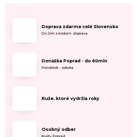
Doprava zdarma celé Slovensko
Do 24h s kódom: doprava
Donáška Poprad - do 60min
Pondelok - sobota
Ruže, ktoré vydržia roky
Osobný odber
Kvety Poprad