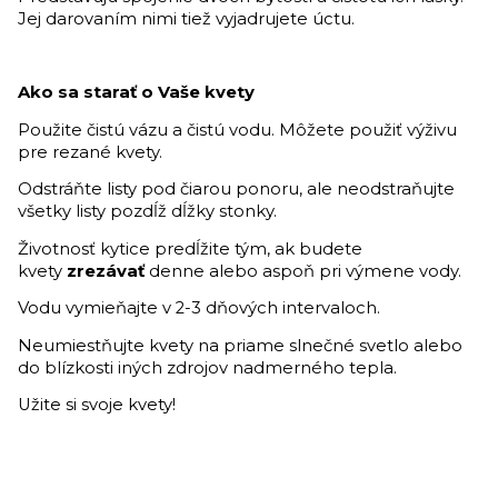
Jej darovaním nimi tiež vyjadrujete úctu.
Ako sa starať o Vaše kvety
Použite čistú vázu a čistú vodu. Môžete použiť výživu
pre rezané kvety.
Odstráňte listy pod čiarou ponoru, ale neodstraňujte
všetky listy pozdĺž dĺžky stonky.
Životnosť kytice predĺžite tým, ak budete
kvety
zrezávať
denne alebo aspoň pri výmene vody.
Vodu vymieňajte v 2-3 dňových intervaloch.
Neumiestňujte kvety na priame slnečné svetlo alebo
do blízkosti iných zdrojov nadmerného tepla.
Užite si svoje kvety!