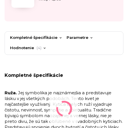
Kompletné špecifikácie
Parametre
Hodnotenie
4
Kompletné špecifikácie
Ruža.
Jej symbolika je najznámejšia a predstavuje
lásku v jej všetkých podobách. Tento kvet je
najčastejšie využívaný. Kytica bielych ruží vyjadruje
čistotu, nevinnosť, sympatie a spiritualitu. Tradične
bývajú symbolom naozajstnej a vernej lásky, nie je
preto divu, že sú tak obľúbené v svadobných kyticiach.
Predstavujú spojenie dvoch bytostí a čistotu ich lásky.