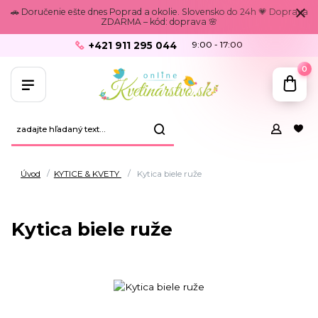
🚗 Doručenie ešte dnes Poprad a okolie. Slovensko do 24h 💗 Doprava
ZDARMA – kód: doprava 🌸
+421 911 295 044
9:00 - 17:00
0
Úvod
KYTICE & KVETY
Kytica biele ruže
Kytica biele ruže