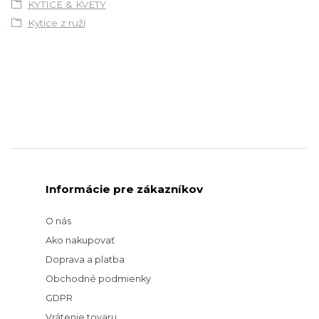
KYTICE & KVETY
Kytice z ruží
Informácie pre zákazníkov
O nás
Ako nakupovať
Doprava a platba
Obchodné podmienky
GDPR
Vrátenie tovaru