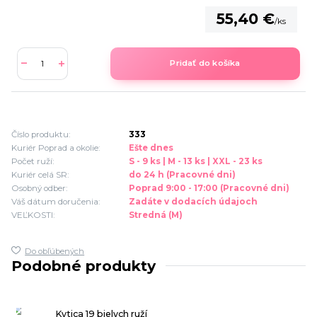
55,40 €
/
ks
Pridať do košíka
Číslo produktu:
333
Kuriér Poprad a okolie:
Ešte dnes
Počet ruží:
S - 9 ks | M - 13 ks | XXL - 23 ks
Kuriér celá SR:
do 24 h (Pracovné dni)
Osobný odber:
Poprad 9:00 - 17:00 (Pracovné dni)
Váš dátum doručenia:
Zadáte v dodacích údajoch
VEĽKOSTI:
Stredná (M)
Do obľúbených
Podobné produkty
Kytica 19 bielych ruží