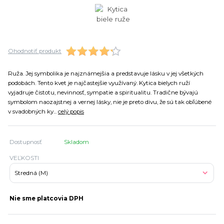
Ohodnotiť produkt
Ruža. Jej symbolika je najznámejšia a predstavuje lásku v jej všetkých
podobách. Tento kvet je najčastejšie využívaný. Kytica bielych ruží
vyjadruje čistotu, nevinnosť, sympatie a spiritualitu. Tradične bývajú
symbolom naozajstnej a vernej lásky, nie je preto divu, že sú tak obľúbené
v svadobných ky...
celý popis
Dostupnosť
Skladom
VEĽKOSTI
Nie sme platcovia DPH