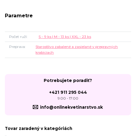
Parametre
Počet ruží
S - 9 ks | M - 13 ks | XXL - 23 ks
Preprava
Starostlivo zabalené a zasielané v prepravných
krabiciach
Potrebujete poradiť?
+421 911 295 044
9:00 - 17:00
info@onlinekvetinarstvo.sk
Tovar zaradený v kategóriách