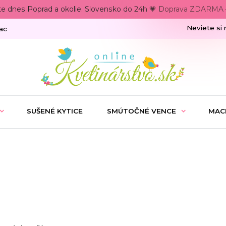
te dnes Poprad a okolie. Slovensko do 24h 💗 Doprava ZDARMA –
Neviete si 
ac
SUŠENÉ KYTICE
SMÚTOČNÉ VENCE
MAC