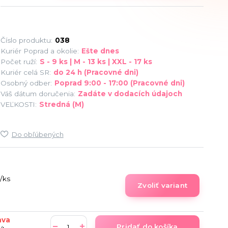
Číslo produktu:
038
Kuriér Poprad a okolie:
Ešte dnes
Počet ruží:
S - 9 ks | M - 13 ks | XXL - 17 ks
Kuriér celá SR:
do 24 h (Pracovné dni)
Osobný odber:
Poprad 9:00 - 17:00 (Pracovné dni)
Váš dátum doručenia:
Zadáte v dodacích údajoch
VEĽKOSTI:
Stredná (M)
Do obľúbených
/
ks
Zvoliť variant
ava
Pridať do košíka