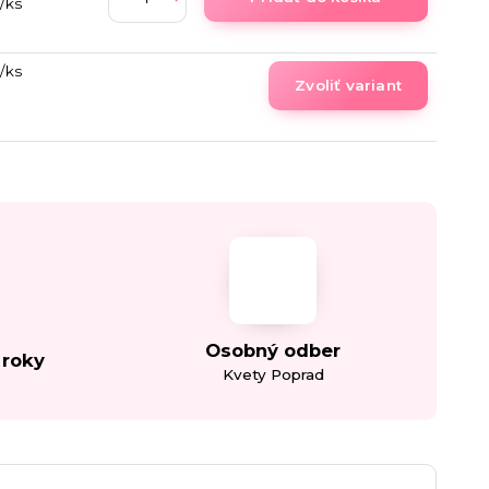
/
ks
/
ks
Zvoliť variant
Osobný odber
 roky
Kvety Poprad