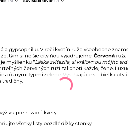
nie
6
Súvisiaci tovar
2
ná a gypsophiliu.
V reči kvetín ruže všeobecne znam
uže, tým silnejšie city ňou vyjadrujeme.
Červená
ruža
uje myšlienku "
Láska zvíťazila, si kráľovnou môjho sr
rteľných červených ruží zalichotí každej žene. Lux
i s rôznymi typmi zelene. Vystŕkajúce stebielka utv
 tradičný.
výživu pre rezané kvety.
ňujte všetky listy pozdĺž dĺžky stonky.