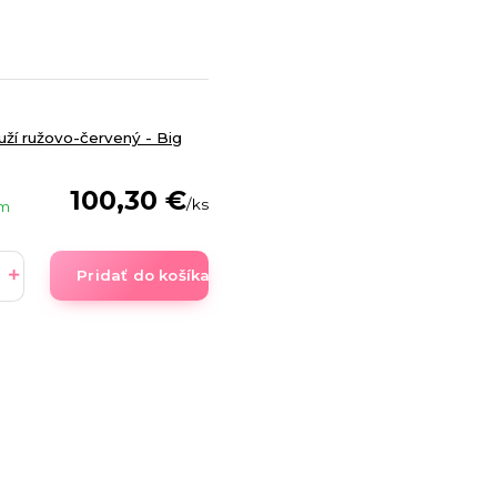
uží ružovo-červený - Big
100,30 €
/
ks
om
Pridať do košíka