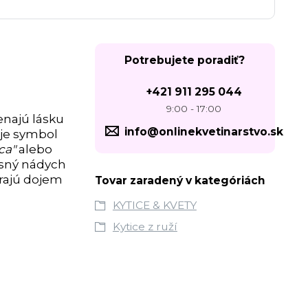
Potrebujete poradiť?
+421 911 295 044
9:00 - 17:00
enajú lásku
info@onlinekvetinarstvo.sk
 je symbol
dca"
alebo
usný nádych
árajú dojem
Tovar zaradený v kategóriách
KYTICE & KVETY
Kytice z ruží