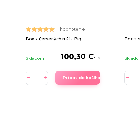
1 hodnotenie
Box z červených ruží - Big
Box z r
100,30 €
/
ks
Skladom
Sklad
Pridať do košíka