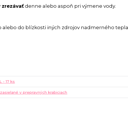
y
zrezávať
denne alebo aspoň pri výmene vody.
 alebo do blízkosti iných zdrojov nadmerného tepla
L - 17 ks
 zasielané v prepravných krabiciach