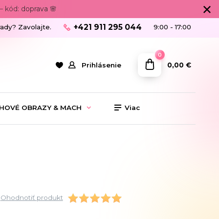
 kód: doprava 🌸
+421 911 295 044
rady? Zavolajte.
9:00 - 17:00
0
0,00 €
Prihlásenie
HOVÉ OBRAZY & MACH
Viac
Ohodnotiť produkt