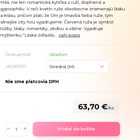
Milá, nie len romantická kytička z ruží, doplnená a
gypsophiliu. V reči kvetín ruže všeobecne znamenajú lásku
a krásu, pričom platí, že čím je tmavšia farba ruže, tým
silnejšie city ňou vyjadrujeme. Červená ruža je symbol
túžby, lásky, romantiky, obdivu a vášne. Vyjadruje
myšlienku "Láska zvíťazila,...
celý popis
Dostupnosť
Skladom
VEĽKOSTI
Nie sme platcovia DPH
63,70 €
/
ks
Pridať do košíka