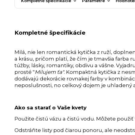
Kompletné špecifikácie
Parametre
Hodnote
Kompletné špecifikácie
Milá, nie len romantická kytička z ruží, doplne
a krásu, pričom platí, že čím je tmavšia farba r
túžby, lásky, romantiky, obdivu a vášne. Vyjadr
prosté "
Milujem ťa"
. Kompaktná kytička z nesm
dodávajú dekorácie rovnakej farby v kombináci
neposlušnosti, no celkový dojem je uhladený a
Ako sa starať o Vaše kvety
Použite čistú vázu a čistú vodu. Môžete použiť 
Odstráňte listy pod čiarou ponoru, ale neodstra