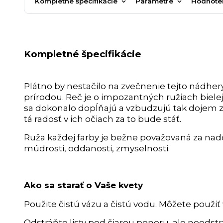
Kompletné špecifikácie
Parametre
Hodnote
Kompletné špecifikácie
Plátno by nestačilo na zvečnenie tejto nádher
prírodou. Reč je o impozantných ružiach bielej,
sa dokonalo dopĺňajú a vzbudzujú tak dojem z
tá radosť v ich očiach za to bude stáť.
Ruža každej farby je bežne považovaná za nadča
múdrosti, oddanosti, zmyselnosti.
Ako sa starať o Vaše kvety
Použite čistú vázu a čistú vodu. Môžete použiť 
Odstráňte listy pod čiarou ponoru, ale neodstra