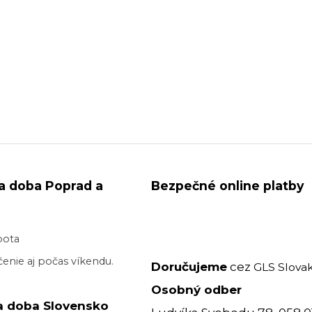
a doba Poprad a
Bezpečné online platby
bota
enie aj počas víkendu.
Doručujeme
cez
GLS Slovak
Osobný odber
a doba Slovensko