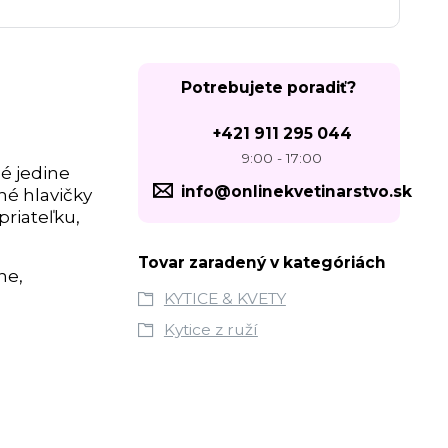
Potrebujete poradiť?
+421 911 295 044
9:00 - 17:00
é jedine
info@onlinekvetinarstvo.sk
né hlavičky
riateľku,
Tovar zaradený v kategóriách
ne,
KYTICE & KVETY
Kytice z ruží