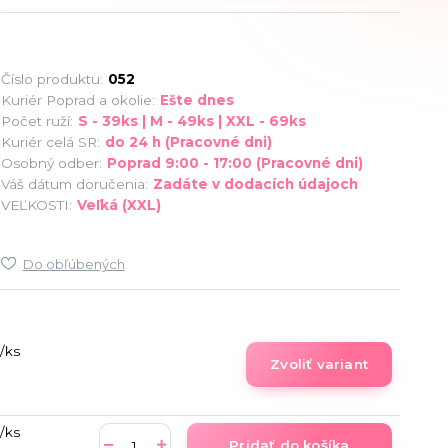
Číslo produktu:
052
Kuriér Poprad a okolie:
Ešte dnes
Počet ruží:
S - 39ks | M - 49ks | XXL - 69ks
Kuriér celá SR:
do 24 h (Pracovné dni)
Osobný odber:
Poprad 9:00 - 17:00 (Pracovné dni)
Váš dátum doručenia:
Zadáte v dodacích údajoch
VEĽKOSTI:
Veľká (XXL)
Do obľúbených
/
ks
Zvoliť variant
/
ks
Pridať do košíka