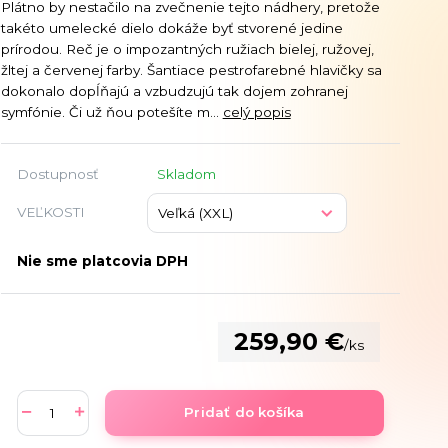
Plátno by nestačilo na zvečnenie tejto nádhery, pretože
takéto umelecké dielo dokáže byť stvorené jedine
prírodou. Reč je o impozantných ružiach bielej, ružovej,
žltej a červenej farby. Šantiace pestrofarebné hlavičky sa
dokonalo dopĺňajú a vzbudzujú tak dojem zohranej
symfónie. Či už ňou potešíte m...
celý popis
Dostupnosť
Skladom
VEĽKOSTI
Nie sme platcovia DPH
259,90 €
/
ks
Pridať do košíka