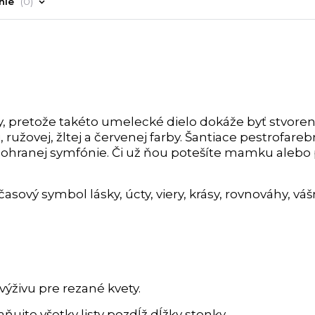
nie
0
y, pretože takéto umelecké dielo dokáže byť stvoren
 ružovej, žltej a červenej farby. Šantiace pestrofareb
ohranej symfónie. Či už ňou potešíte mamku alebo p
sový symbol lásky, úcty, viery, krásy, rovnováhy, váš
výživu pre rezané kvety.
ňujte všetky listy pozdĺž dĺžky stonky.