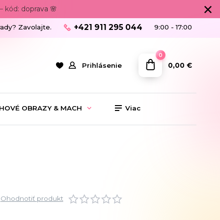
 kód: doprava 🌸
+421 911 295 044
rady? Zavolajte.
9:00 - 17:00
0
0,00 €
Prihlásenie
HOVÉ OBRAZY & MACH
Viac
Ohodnotiť produkt