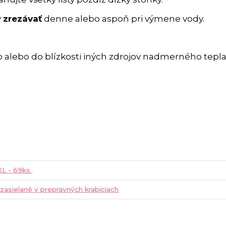
y
zrezávať
denne alebo aspoň pri výmene vody.
 alebo do blízkosti iných zdrojov nadmerného tepla
XXL - 69ks
 zasielané v prepravných krabiciach