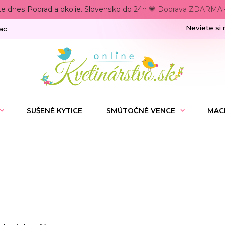
te dnes Poprad a okolie. Slovensko do 24h 💗 Doprava ZDARMA –
Neviete si 
ac
SUŠENÉ KYTICE
SMÚTOČNÉ VENCE
MAC