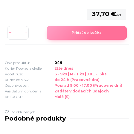
37,70 €
/
ks
Pridať do košíka
Číslo produktu:
049
Kuriér Poprad a okolie:
Ešte dnes
Počet ruží:
S - 9ks | M - 11ks | XXL - 13ks
Kuriér celá SR:
do 24 h (Pracovné dni)
Osobný odber:
Poprad 9:00 - 17:00 (Pracovné dni)
Váš dátum doručenia:
Zadáte v dodacích údajoch
VEĽKOSTI:
Malá (S)
Do obľúbených
Podobné produkty