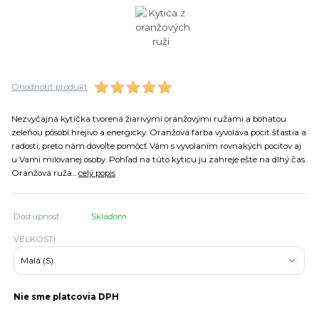
Ohodnotiť produkt
Nezvyčajná kytička tvorená žiarivými oranžovými ružami a bohatou
zeleňou pôsobí hrejivo a energicky. Oranžová farba vyvoláva pocit šťastia a
radosti, preto nám dovoľte pomôcť Vám s vyvolaním rovnakých pocitov aj
u Vami milovanej osoby. Pohľad na túto kyticu ju zahreje ešte na dlhý čas.
Oranžová ruža...
celý popis
Dostupnosť
Skladom
VEĽKOSTI
Nie sme platcovia DPH