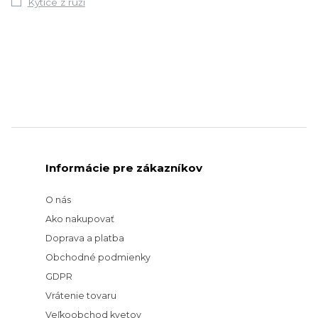
Kytice z ruží
Informácie pre zákazníkov
O nás
Ako nakupovať
Doprava a platba
Obchodné podmienky
GDPR
Vrátenie tovaru
Veľkoobchod kvetov