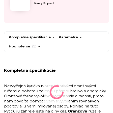
Kvety Poprad
Kompletné špecifikácie
Parametre
Hodnotenie
5
Kompletné špecifikácie
Nezvyčajná kytička tvorená žiarivými oranžovými
ružami a bohatou zeleňou pôsobí hrejivo a energicky.
Oranžová farba vyvoláva pocit šťastia a radosti, preto
nám dovoľte pomôcť Vám s vyvolaním rovnakých
pocitov aj u Vami milovanej osoby. Pohľad na túto
kyticu ju zahreje ešte na dlhý čas.
Oranžová
ruža je