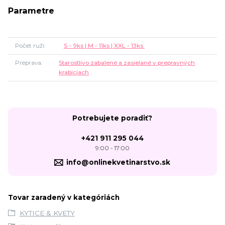
Parametre
Počet ruží
S - 9ks | M - 11ks | XXL - 13ks
Preprava
Starostlivo zabalené a zasielané v prepravných
krabiciach
Potrebujete poradiť?
+421 911 295 044
9:00 - 17:00
info@onlinekvetinarstvo.sk
Tovar zaradený v kategóriách
KYTICE & KVETY