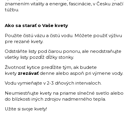
znamením vitality a energie, fascinácie, v Česku značí
túžbu.
Ako sa starať o Vaše kvety
Použite čistú vázu a čistú vodu. Môžete použiť výživu
pre rezané kvety.
Odstráňte listy pod čiarou ponoru, ale neodstraňujte
všetky listy pozdĺž dĺžky stonky.
Životnosť kytice predĺžite tým, ak budete
kvety
zrezávať
denne alebo aspoň pri výmene vody.
Vodu vymieňajte v 2-3 dňových intervaloch.
Neumiestňujte kvety na priame slnečné svetlo alebo
do blízkosti iných zdrojov nadmerného tepla.
Užite si svoje kvety!