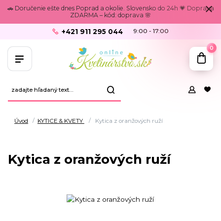
🚗 Doručenie ešte dnes Poprad a okolie. Slovensko do 24h 💗 Doprava
ZDARMA – kód: doprava 🌸
+421 911 295 044
9:00 - 17:00
0
Úvod
KYTICE & KVETY
Kytica z oranžových ruží
Kytica z oranžových ruží