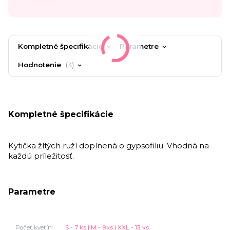
Kompletné špecifikácie
Parametre
Hodnotenie
3
Kompletné špecifikácie
Kytička žltých ruží doplnená o gypsofiliu. Vhodná na
každú príležitosť.
Parametre
Počet kvetín
S - 7 ks | M - 9ks | XXL - 13 ks