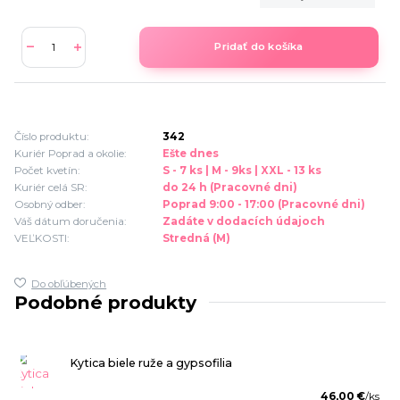
Pridať do košíka
Číslo produktu:
342
Kuriér Poprad a okolie:
Ešte dnes
Počet kvetín:
S - 7 ks | M - 9ks | XXL - 13 ks
Kuriér celá SR:
do 24 h (Pracovné dni)
Osobný odber:
Poprad 9:00 - 17:00 (Pracovné dni)
Váš dátum doručenia:
Zadáte v dodacích údajoch
VEĽKOSTI:
Stredná (M)
Do obľúbených
Podobné produkty
Kytica biele ruže a gypsofilia
46,00 €
/
ks