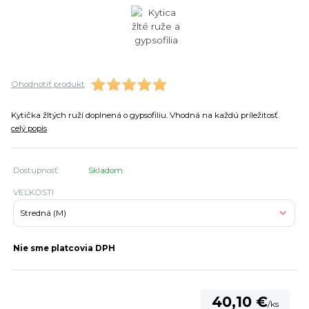
Ohodnotiť produkt
Kytička žltých ruží doplnená o gypsofiliu. Vhodná na každú príležitosť.
celý popis
Dostupnosť
Skladom
VEĽKOSTI
Nie sme platcovia DPH
40,10 €
/
ks