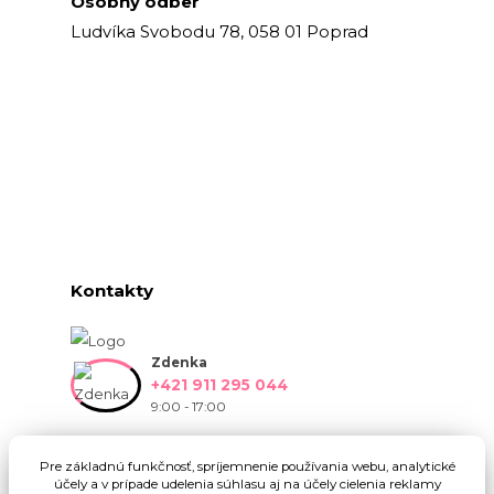
Osobný odber
Ludvíka Svobodu 78, 058 01 Poprad
Kontakty
Zdenka
+421 911 295 044
9:00 - 17:00
info@onlinekvetinarstvo.sk
Pre základnú funkčnosť, spríjemnenie používania webu, analytické
účely a v prípade udelenia súhlasu aj na účely cielenia reklamy