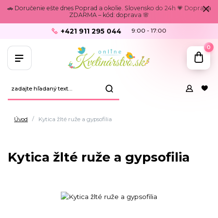
🚗 Doručenie ešte dnes Poprad a okolie. Slovensko do 24h 💗 Doprava
ZDARMA – kód: doprava 🌸
+421 911 295 044
9:00 - 17:00
0
Úvod
Kytica žlté ruže a gypsofilia
Kytica žlté ruže a gypsofilia