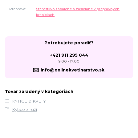
Preprava
Starostlivo zabalené a zasielané v prepravných
krabiciach
Potrebujete poradiť?
+421 911 295 044
9:00 - 17:00
info@onlinekvetinarstvo.sk
Tovar zaradený v kategóriách
KYTICE & KVETY
Kytice z ruží