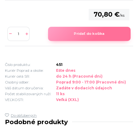
70,80 €
/
ks
Pridať do košíka
Číslo produktu:
451
Kuriér Poprad a okolie:
Ešte dnes
Kuriér celá SR:
do 24 h (Pracovné dni)
Osobný odber:
Poprad 9:00 - 17:00 (Pracovné dni)
Váš dátum doručenia:
Zadáte v dodacích údajoch
Počet stabilizovaných ruží:
11 ks
VEĽKOSTI:
Veľká (XXL)
Do obľúbených
Podobné produkty