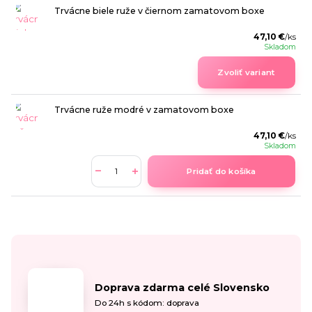
Trvácne biele ruže v čiernom zamatovom boxe
47,10 €
/
ks
Skladom
Zvoliť variant
Trvácne ruže modré v zamatovom boxe
47,10 €
/
ks
Skladom
Pridať do košíka
Doprava zdarma celé Slovensko
Do 24h s kódom: doprava