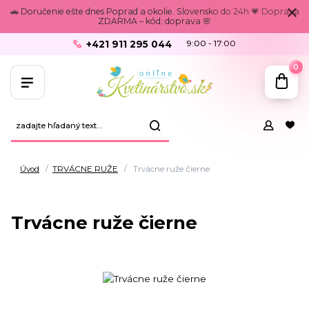
🚗 Doručenie ešte dnes Poprad a okolie. Slovensko do 24h 💗 Doprava
ZDARMA – kód: doprava 🌸
+421 911 295 044
9:00 - 17:00
0
Úvod
TRVÁCNE RUŽE
Trvácne ruže čierne
Trvácne ruže čierne