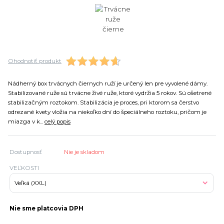
Ohodnotiť produkt
Nádherný box trvácnych čiernych ruží je určený len pre vyvolené dámy.
Stabilizované ruže sú trvácne živé ruže, ktoré vydržia 5 rokov. Sú ošetrené
stabilizačným roztokom. Stabilizácia je proces, pri ktorom sa čerstvo
odrezané kvety vložia na niekoľko dní do špeciálneho roztoku, pričom je
miazga v k...
celý popis
Dostupnosť
Nie je skladom
VEĽKOSTI
Nie sme platcovia DPH