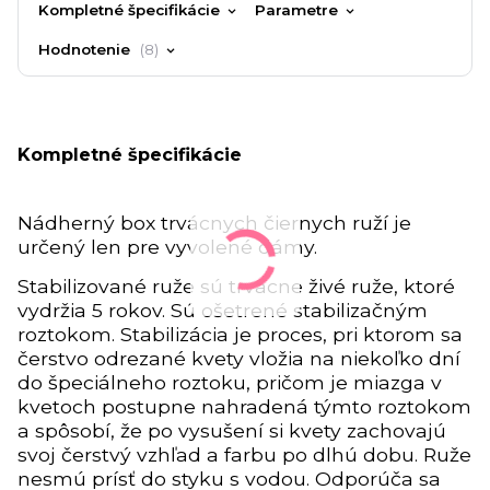
Kompletné špecifikácie
Parametre
Hodnotenie
8
Kompletné špecifikácie
Nádherný box trvácnych čiernych ruží je
určený len pre vyvolené dámy.
Stabilizované ruže sú trvácne živé ruže, ktoré
vydržia 5 rokov. Sú ošetrené stabilizačným
roztokom. Stabilizácia je proces, pri ktorom sa
čerstvo odrezané kvety vložia na niekoľko dní
do špeciálneho roztoku, pričom je miazga v
kvetoch postupne nahradená týmto roztokom
a spôsobí, že po vysušení si kvety zachovajú
svoj čerstvý vzhľad a farbu po dlhú dobu. Ruže
nesmú prísť do styku s vodou. Odporúča sa