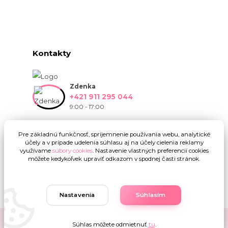
Kontakty
Zdenka
+421 911 295 044
9:00 - 17:00
info@onlinekvetinarstvo.sk
Pre základnú funkčnosť, spríjemnenie používania webu, analytické
účely a v prípade udelenia súhlasu aj na účely cielenia reklamy
využívame
súbory cookies
. Nastavenie vlastných preferencií cookies
môžete kedykoľvek upraviť odkazom v spodnej časti stránok.
Nastavenia
Súhlasím
Upravit sběr cookies.
Súhlas môžete odmietnuť
tu
.
Copyright © 2019 - 2025 Onlinekvetinarstvo.sk