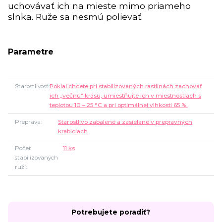
uchovávať ich na mieste mimo priameho
slnka. Ruže sa nesmú polievať.
Parametre
Starostlivosť
Pokiaľ chcete pri stabilizovaných rastlinách zachovať
ich „večnú“ krásu, umiestňujte ich v miestnostiach s
teplotou 10 – 25 °C a pri optimálnej vlhkosti 65 %.
Preprava
Starostlivo zabalené a zasielané v prepravných
krabiciach
Počet
11 ks
stabilizovaných
ruží
Potrebujete poradiť?