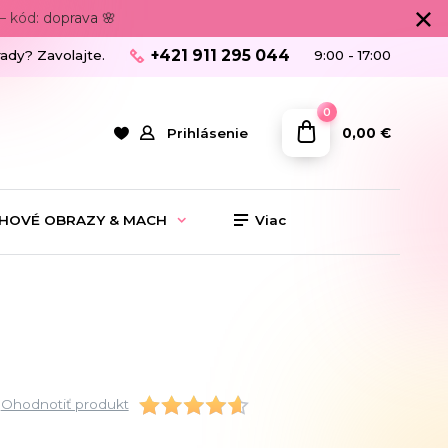
 kód: doprava 🌸
+421 911 295 044
rady? Zavolajte.
9:00 - 17:00
0
0,00 €
Prihlásenie
HOVÉ OBRAZY & MACH
Viac
Ohodnotiť produkt