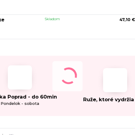
Skladom
xe
47,10 €
ka Poprad - do 60min
Ruže, ktoré vydržia
Pondelok - sobota