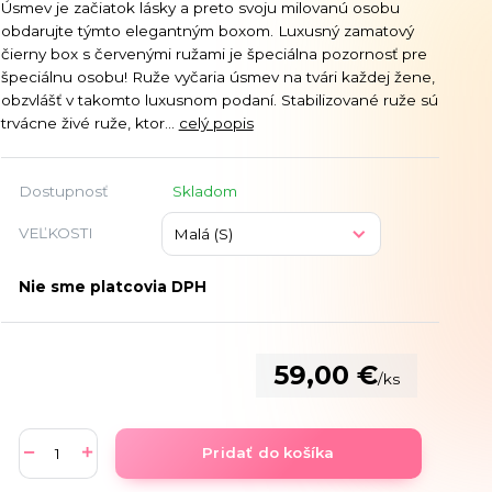
Úsmev je začiatok lásky a preto svoju milovanú osobu
obdarujte týmto elegantným boxom. Luxusný zamatový
čierny box s červenými ružami je špeciálna pozornosť pre
špeciálnu osobu! Ruže vyčaria úsmev na tvári každej žene,
obzvlášť v takomto luxusnom podaní. Stabilizované ruže sú
trvácne živé ruže, ktor...
celý popis
Dostupnosť
Skladom
VEĽKOSTI
Nie sme platcovia DPH
59,00 €
/
ks
Pridať do košíka