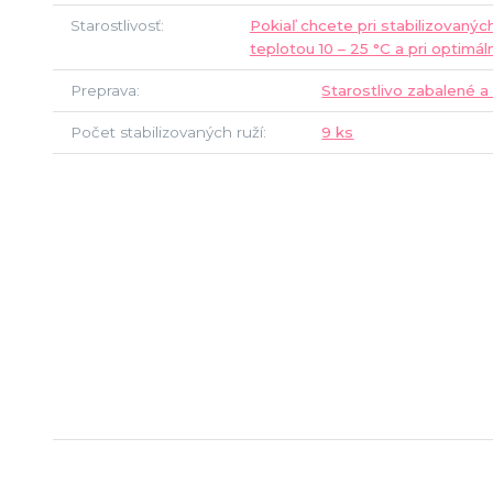
Starostlivosť
Pokiaľ chcete pri stabilizovanýc
teplotou 10 – 25 °C a pri optimál
Preprava
Starostlivo zabalené a
Počet stabilizovaných ruží
9 ks