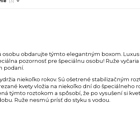
nie
3
anú osobu obdarujte týmto elegantným boxom. Luxu
eciálna pozornosť pre špeciálnu osobu! Ruže vyčari
m podaní.
 vydržia niekoľko rokov. Sú ošetrené stabilizačným ro
drezané kvety vložia na niekoľko dní do špeciálneho r
á týmto roztokom a spôsobí, že po vysušení si kve
 dobu. Ruže nesmú prísť do styku s vodou.