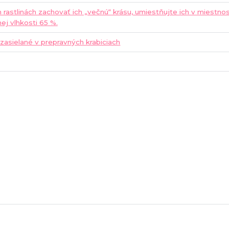
h rastlinách zachovať ich „večnú“ krásu, umiestňujte ich v miestnos
nej vlhkosti 65 %.
 zasielané v prepravných krabiciach