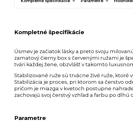
Kompletné špecifikácie
Parametre
Hodnote
Kompletné špecifikácie
Úsmev je začiatok lásky a preto svoju milov
zamatový čierny box s červenými ružami je šp
tvári každej žene, obzvlášť v takomto luxusno
Stabilizované ruže sú trvácne živé ruže, ktoré
Stabilizácia je proces, pri ktorom sa čerstvo o
pričom je miazga v kvetoch postupne nahraden
zachovajú svoj čerstvý vzhľad a farbu po dlhú
Parametre