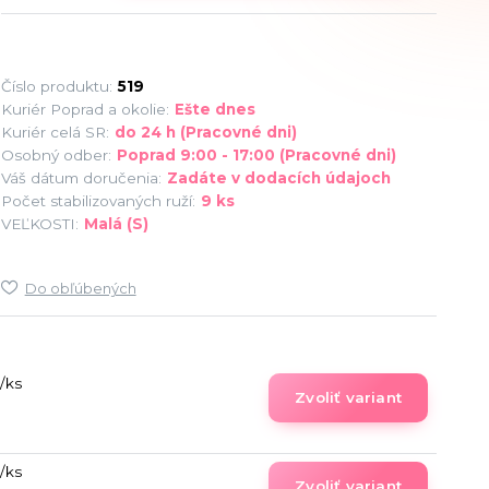
Číslo produktu:
519
Kuriér Poprad a okolie:
Ešte dnes
Kuriér celá SR:
do 24 h (Pracovné dni)
Osobný odber:
Poprad 9:00 - 17:00 (Pracovné dni)
Váš dátum doručenia:
Zadáte v dodacích údajoch
Počet stabilizovaných ruží:
9 ks
VEĽKOSTI:
Malá (S)
Do obľúbených
/
ks
Zvoliť variant
/
ks
Zvoliť variant