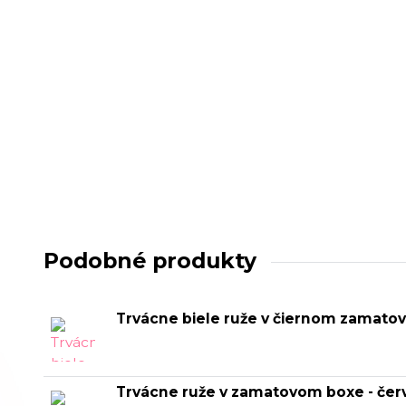
Podobné produkty
Trvácne biele ruže v čiernom zamat
Trvácne ruže v zamatovom boxe - če