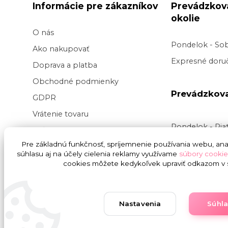
Informácie pre zákazníkov
Prevádzkov
okolie
O nás
Pondelok - So
Ako nakupovať
Expresné doruč
Doprava a platba
Obchodné podmienky
Prevádzkov
GDPR
Vrátenie tovaru
Pondelok - Pi
Veľkoobchod kvetov
Doručenie v pr
Pre základnú funkčnosť, spríjemnenie používania webu, anal
Blog
súhlasu aj na účely cielenia reklamy využívame
súbory cookie
v
čase
9:00 do
Svadba na kľúč
cookies môžete kedykoľvek upraviť odkazom v s
presnej hodiny
nedoručujeme
Nastavenia
Súhl