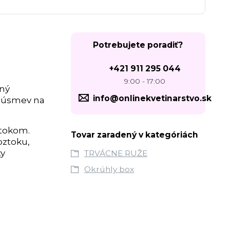
Potrebujete poradiť?
+421 911 295 044
9:00 - 17:00
sný
info@onlinekvetinarstvo.sk
a úsmev na
ztokom.
Tovar zaradený v kategóriách
oztoku,
ty
TRVÁCNE RUŽE
Okrúhly box