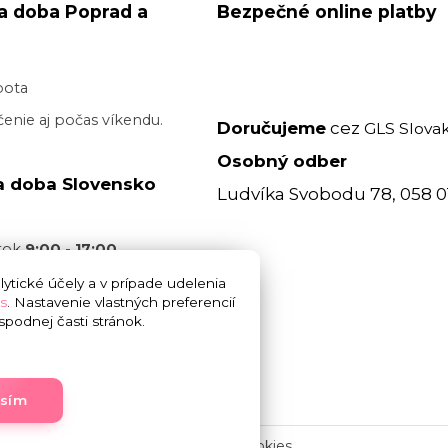
a doba Poprad a
Bezpečné online platby
bota
enie aj počas víkendu.
Doručujeme
cez
GLS Slovak
Osobný odber
a doba Slovensko
Ludvíka Svobodu 78, 058 0
atok
9:00 - 17:00
acovný deň je realizované
ytické účely a v prípade udelenia
s
. Nastavenie vlastných preferencií
 17:00
bez garancie
podnej časti stránok.
 doručenia. Cez víkend
.
asím
Upravit sběr cookies.