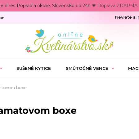
te dnes Poprad a okolie. Slovensko do 24h 💗 Doprava ZDARMA –
Neviete si 
ac
SUŠENÉ KYTICE
SMÚTOČNÉ VENCE
MAC
matovom boxe
 zamatovom boxe