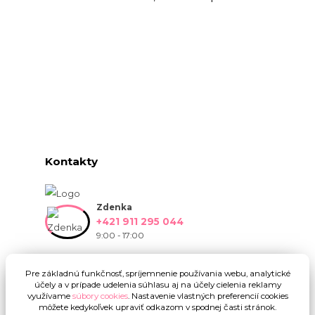
Kontakty
Zdenka
+421 911 295 044
9:00 - 17:00
info@onlinekvetinarstvo.sk
Pre základnú funkčnosť, spríjemnenie používania webu, analytické
účely a v prípade udelenia súhlasu aj na účely cielenia reklamy
využívame
súbory cookies
. Nastavenie vlastných preferencií cookies
môžete kedykoľvek upraviť odkazom v spodnej časti stránok.