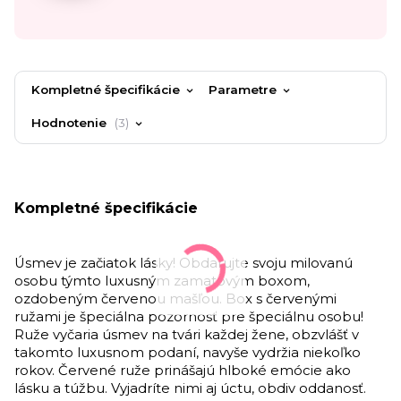
Kompletné špecifikácie
Parametre
Hodnotenie
3
Kompletné špecifikácie
Úsmev je začiatok lásky! Obdarujte svoju milovanú
osobu týmto luxusným zamatovým boxom,
ozdobeným červenou mašľou. Box s červenými
ružami je špeciálna pozornosť pre špeciálnu osobu!
Ruže vyčaria úsmev na tvári každej žene, obzvlášť v
takomto luxusnom podaní, navyše vydržia niekoľko
rokov. Červené ruže prinášajú hlboké emócie ako
lásku a túžbu. Vyjadríte nimi aj úctu, obdiv oddanosť.