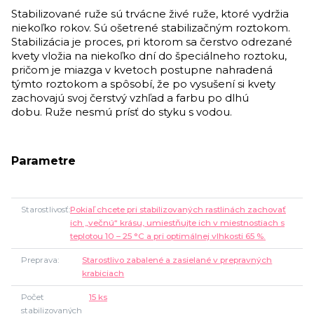
Stabilizované ruže sú trvácne živé ruže, ktoré vydržia
niekoľko rokov. Sú ošetrené stabilizačným roztokom.
Stabilizácia je proces, pri ktorom sa čerstvo odrezané
kvety vložia na niekoľko dní do špeciálneho roztoku,
pričom je miazga v kvetoch postupne nahradená
týmto roztokom a spôsobí, že po vysušení si kvety
zachovajú svoj čerstvý vzhľad a farbu po dlhú
dobu. Ruže nesmú prísť do styku s vodou.
Parametre
Starostlivosť
Pokiaľ chcete pri stabilizovaných rastlinách zachovať
ich „večnú“ krásu, umiestňujte ich v miestnostiach s
teplotou 10 – 25 °C a pri optimálnej vlhkosti 65 %.
Preprava
Starostlivo zabalené a zasielané v prepravných
krabiciach
Počet
15 ks
stabilizovaných