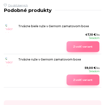
Do obľúbených
Podobné produkty
Trvácne biele ruže v čiernom zamatovom boxe
47,10 €
/
ks
Skladom
Zvoliť variant
Trvácne ruže v čiernom zamatovom boxe
59,00 €
/
ks
Skladom
Zvoliť variant