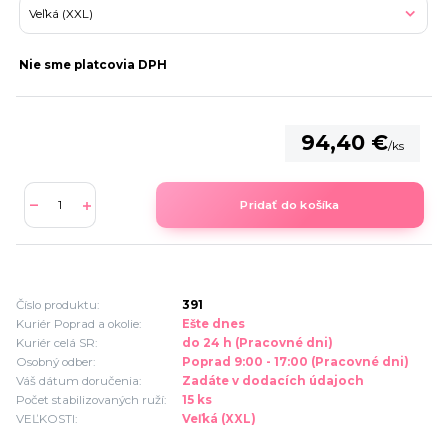
Nie sme platcovia DPH
94,40 €
/
ks
Pridať do košíka
Číslo produktu:
391
Kuriér Poprad a okolie:
Ešte dnes
Kuriér celá SR:
do 24 h (Pracovné dni)
Osobný odber:
Poprad 9:00 - 17:00 (Pracovné dni)
Váš dátum doručenia:
Zadáte v dodacích údajoch
Počet stabilizovaných ruží:
15 ks
VEĽKOSTI:
Veľká (XXL)