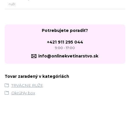
ruží
Potrebujete poradiť?
+421 911 295 044
9:00 - 17:00
info@onlinekvetinarstvo.sk
Tovar zaradený v kategóriách
TRVÁCNE RUŽE
Okrúhly box