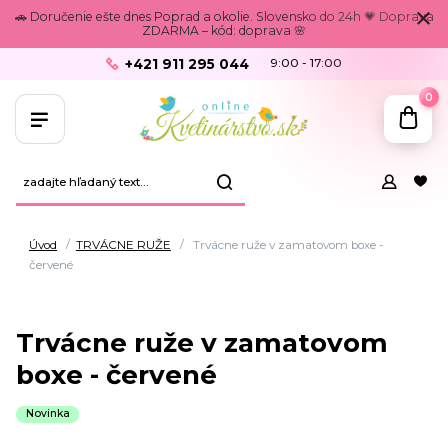
🚗 Doručenie ešte dnes Poprad a okolie. Slovensko do 24h 💗 Doprava
ZDARMA – kód: doprava 🌸
+421 911 295 044
9:00 - 17:00
0
Úvod
TRVÁCNE RUŽE
Trvácne ruže v zamatovom boxe -
červené
Trvácne ruže v zamatovom
boxe - červené
Novinka