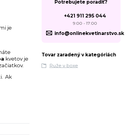
Potrebujete poradiť?
+421 911 295 044
9:00 - 17:00
mi je
info@onlinekvetinarstvo.sk
máte
Tovar zaradený v kategóriách
ba
kvetov je
začiatkov.
Ruže v boxe
i. Ak