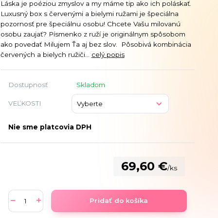
Láska je poéziou zmyslov a my máme tip ako ich poláskať.
Luxusný box s červenými a bielymi ružami je špeciálna
pozornosť pre špeciálnu osobu! Chcete Vašu milovanú
osobu zaujať? Písmenko z ruží je originálnym spôsobom
ako povedať Milujem Ťa aj bez slov. Pôsobivá kombinácia
červených a bielych ružiči...
celý popis
Dostupnosť
Skladom
VEĽKOSTI
Nie sme platcovia DPH
69,60 €
/
ks
Pridať do košíka