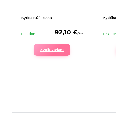
Kytica ruží - Anna
Kytička
92,10 €
/
ks
Skladom
Sklad
Zvoliť variant