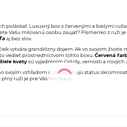
h poláskať. Luxusný box s červenými a bielymi ruža
ete Vašu milovanú osobu zaujať? Písmenko z ruží je
 Ťa
aj bez slov.
čiek vytvára grandiózny dojem. Ak vo svojom živote 
j to vedieť prostredníctvom tohto boxu.
Červená far
Biele kvety
sú vyjadrením čistoty, vernosti a nových 
no svojím vzhľadom si zachovávajú status skromnost
lný ruží je pre Vás ten pravý.