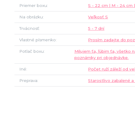
Priemer boxu
S - 22 cm | M - 24 cm 
Na obrázku
Veľkosť S
Trvácnosť
5 - 7 dní
Vlastné písmenko
Prosím zadajte do po
Potlač boxu
Milujem ťa, ľúbim ťa, všetko n
poznámky pri objednávke.
Iné
Počet ruží záleží od ve
Preprava
Starostlivo zabalené a