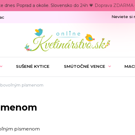
te dnes Poprad a okolie. Slovensko do 24h 💗 Doprava ZDARMA –
Neviete si 
ac
SUŠENÉ KYTICE
SMÚTOČNÉ VENCE
MAC
ľubovoľným písmenom
písmenom