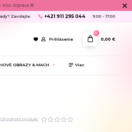
 kód: doprava 🌸
+421 911 295 044
rady? Zavolajte.
9:00 - 17:00
0
0,00 €
Prihlásenie
HOVÉ OBRAZY & MACH
Viac
Ohodnotiť produkt