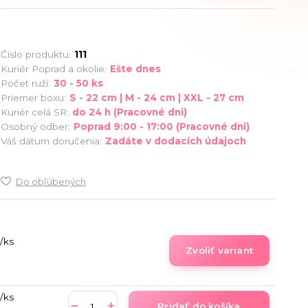
Číslo produktu:
111
Kuriér Poprad a okolie:
Ešte dnes
Počet ruží:
30 - 50 ks
Priemer boxu:
S - 22 cm | M - 24 cm | XXL - 27 cm
Kuriér celá SR:
do 24 h (Pracovné dni)
Osobný odber:
Poprad 9:00 - 17:00 (Pracovné dni)
Váš dátum doručenia:
Zadáte v dodacích údajoch
Do obľúbených
/
ks
Zvoliť variant
/
ks
Pridať do košíka