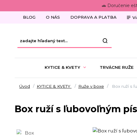
🚗 Doručenie eš
BLOG
O NÁS
DOPRAVA A PLATBA
Vi
KYTICE & KVETY
TRVÁCNE RUŽE
Úvod
KYTICE & KVETY
Ruže v boxe
Box ruží s 
Box ruží s ľubovoľným 