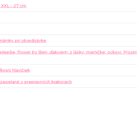
| XXL - 27 cm
známky pri objednávke
ajlepšie, flower by lilien, ďakujem, z lásky, mamičke, ockovi. Pros
ľkosti hlavičiek
 zasielané v prepravných krabiciach