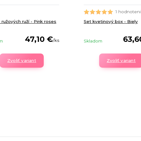
1 hodnoten
 ružových ruží - Pink roses
Set kvetinový box - Biely
47,10 €
63,6
/
ks
om
Skladom
Zvoliť variant
Zvoliť variant