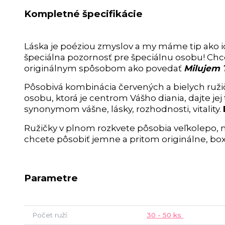
Kompletné špecifikácie
Láska je poéziou zmyslov a my máme tip ako ic
špeciálna pozornosť pre špeciálnu osobu! Chc
originálnym spôsobom ako povedať
Milujem
Pôsobivá kombinácia červených a bielych ruži
osobu, ktorá je centrom Vášho diania, dajte je
synonymom vášne, lásky, rozhodnosti, vitality.
Ružičky v plnom rozkvete pôsobia veľkolepo, 
chcete pôsobiť jemne a pritom originálne, box p
Parametre
Počet ruží
30 - 50 ks