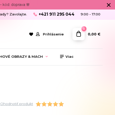
 kód: doprava 🌸
+421 911 295 044
rady? Zavolajte.
9:00 - 17:00
0
0,00 €
Prihlásenie
HOVÉ OBRAZY & MACH
Viac
Ohodnotiť produkt