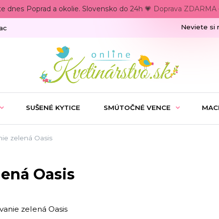
te dnes Poprad a okolie. Slovensko do 24h 💗 Doprava ZDARMA –
Neviete si 
ac
SUŠENÉ KYTICE
SMÚTOČNÉ VENCE
MAC
ie zelená Oasis
lená Oasis