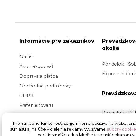
Informácie pre zákazníkov
Prevádzkov
okolie
O nás
Pondelok - So
Ako nakupovať
Expresné doruč
Doprava a platba
Obchodné podmienky
Prevádzkov
GDPR
Vrátenie tovaru
Pondelok - Pi
Veľkoobchod kvetov
Doručenie v pr
Pre základnú funkčnosť, spríjemnenie používania webu, anal
Blog
súhlasu aj na účely cielenia reklamy využívame
súbory cookie
v
čase
9:00 do
Svadba na kľúč
cookies môžete kedykoľvek upraviť odkazom v s