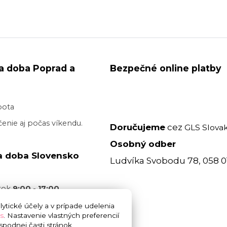
a doba Poprad a
Bezpečné online platby
bota
enie aj počas víkendu.
Doručujeme
cez
GLS Slovak
Osobný odber
a doba Slovensko
Ludvíka Svobodu 78, 058 0
atok
9:00 - 17:00
acovný deň je realizované
ytické účely a v prípade udelenia
s
. Nastavenie vlastných preferencií
 17:00
bez garancie
podnej časti stránok.