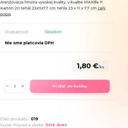
Aranžovacia hmota vysokej kvality, v kvalite MAXlife !!!
Kartón 20 tehál 23x11x7,7 cm. tehla 23 x 11 x 7,7 cm
celý
popis
Dostupnosť
Skladom
Nie sme platcovia DPH
1,80 €
/
ks
Pridať do košíka
Číslo produktu:
019
Kuriér Poprad a okolie:
Ešte dnes