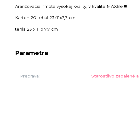
Aranžovacia hmota vysokej kvality, v kvalite MAXlife !!!
Kartón 20 tehál 23x11x7,7 cm.
tehla 23 x 11 x 7,7 cm
Parametre
Preprava
Starostlivo zabalené a