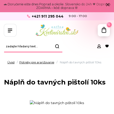
🚗 Doručenie ešte dnes Poprad a okolie. Slovensko do 24h 💗 Doprava
ZDARMA – kód: doprava 🌸
+421 911 295 044
9:00 - 17:00
0
Úvod
Potreby pre aranžovanie
Náplň do tavných pištolí 10ks
Náplň do tavných pištolí 10ks