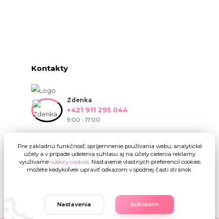
Kontakty
Zdenka
+421 911 295 044
9:00 - 17:00
info@onlinekvetinarstvo.sk
Pre základnú funkčnosť, spríjemnenie používania webu, analytické
účely a v prípade udelenia súhlasu aj na účely cielenia reklamy
využívame
súbory cookies
. Nastavenie vlastných preferencií cookies
môžete kedykoľvek upraviť odkazom v spodnej časti stránok.
Nastavenia
Súhlasím
Upravit sběr cookies.