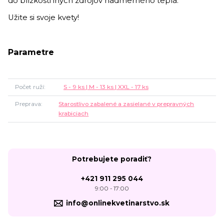
do blízkosti iných zdrojov nadmerného tepla.
Užite si svoje kvety!
Parametre
Počet ruží
S - 9 ks | M - 13 ks | XXL - 17 ks
Preprava
Starostlivo zabalené a zasielané v prepravných
krabiciach
Potrebujete poradiť?
+421 911 295 044
9:00 - 17:00
info@onlinekvetinarstvo.sk