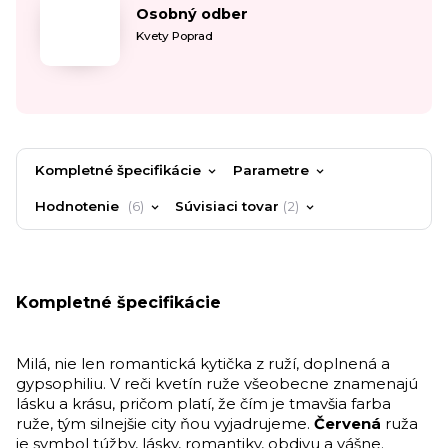
Osobný odber
Kvety Poprad
Kompletné špecifikácie
Parametre
Hodnotenie
6
Súvisiaci tovar
2
Kompletné špecifikácie
Milá, nie len romantická kytička z ruží, doplnená a
gypsophiliu.
V reči kvetín ruže všeobecne znamenajú
lásku a krásu, pričom platí, že čím je tmavšia farba
ruže, tým silnejšie city ňou vyjadrujeme.
Červená
ruža
je symbol túžby, lásky, romantiky, obdivu a vášne.