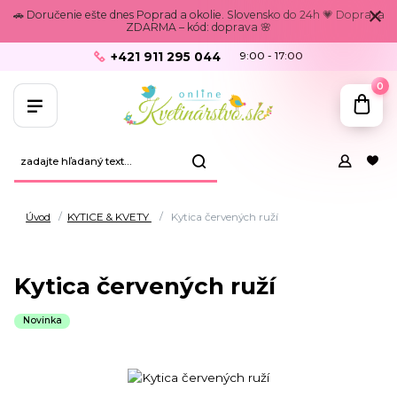
🚗 Doručenie ešte dnes Poprad a okolie. Slovensko do 24h 💗 Doprava
ZDARMA – kód: doprava 🌸
+421 911 295 044
9:00 - 17:00
0
Úvod
KYTICE & KVETY
Kytica červených ruží
Kytica červených ruží
Novinka