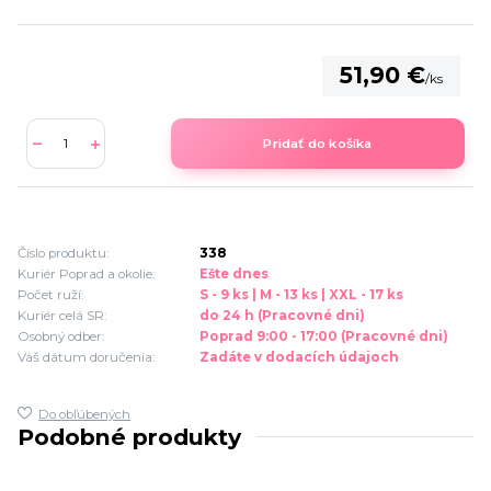
51,90 €
/
ks
Pridať do košíka
Číslo produktu:
338
Kuriér Poprad a okolie:
Ešte dnes
Počet ruží:
S - 9 ks | M - 13 ks | XXL - 17 ks
Kuriér celá SR:
do 24 h (Pracovné dni)
Osobný odber:
Poprad 9:00 - 17:00 (Pracovné dni)
Váš dátum doručenia:
Zadáte v dodacích údajoch
Do obľúbených
Podobné produkty