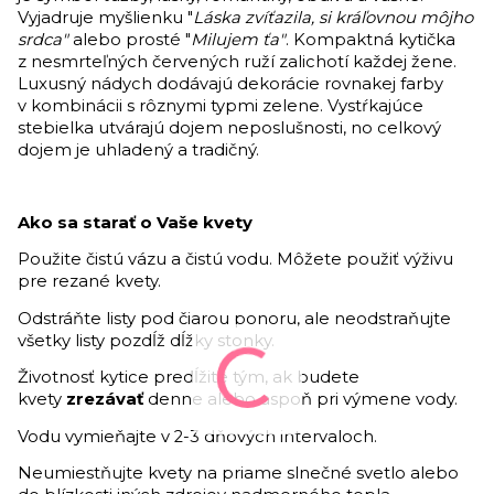
Vyjadruje myšlienku "
Láska zvíťazila, si kráľovnou môjho
srdca"
alebo prosté "
Milujem ťa"
. Kompaktná kytička
z nesmrteľných červených ruží zalichotí každej žene.
Luxusný nádych dodávajú dekorácie rovnakej farby
v kombinácii s rôznymi typmi zelene. Vystŕkajúce
stebielka utvárajú dojem neposlušnosti, no celkový
dojem je uhladený a tradičný.
Ako sa starať o Vaše kvety
Použite čistú vázu a čistú vodu. Môžete použiť výživu
pre rezané kvety.
Odstráňte listy pod čiarou ponoru, ale neodstraňujte
všetky listy pozdĺž dĺžky stonky.
Životnosť kytice predĺžite tým, ak budete
kvety
zrezávať
denne alebo aspoň pri výmene vody.
Vodu vymieňajte v 2-3 dňových intervaloch.
Neumiestňujte kvety na priame slnečné svetlo alebo