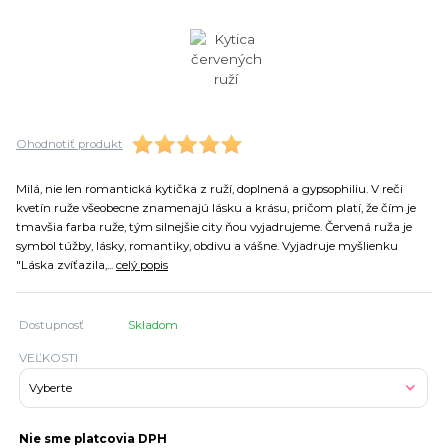
Ohodnotiť produkt
Milá, nie len romantická kytička z ruží, doplnená a gypsophiliu. V reči
kvetín ruže všeobecne znamenajú lásku a krásu, pričom platí, že čím je
tmavšia farba ruže, tým silnejšie city ňou vyjadrujeme. Červená ruža je
symbol túžby, lásky, romantiky, obdivu a vášne. Vyjadruje myšlienku
"Láska zvíťazila,...
celý popis
Dostupnosť
Skladom
VEĽKOSTI
Nie sme platcovia DPH