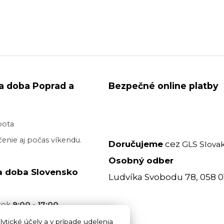
a doba Poprad a
Bezpečné online platby
bota
enie aj počas víkendu.
Doručujeme
cez
GLS Slovak
Osobný odber
a doba Slovensko
Ludvíka Svobodu 78, 058 0
atok
9:00 - 17:00
acovný deň je realizované
ytické účely a v prípade udelenia