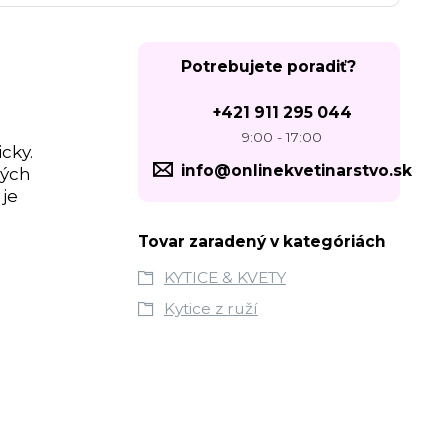
Potrebujete poradiť?
+421 911 295 044
9:00 - 17:00
cky.
info@onlinekvetinarstvo.sk
kých
 je
Tovar zaradený v kategóriách
KYTICE & KVETY
Kytice z ruží