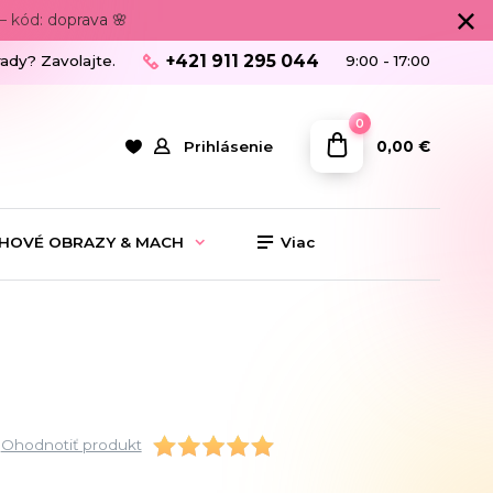
 kód: doprava 🌸
+421 911 295 044
rady? Zavolajte.
9:00 - 17:00
0
0,00 €
Prihlásenie
HOVÉ OBRAZY & MACH
Viac
Ohodnotiť produkt