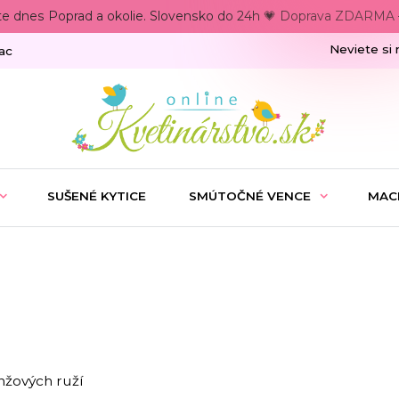
te dnes Poprad a okolie. Slovensko do 24h 💗 Doprava ZDARMA –
Neviete si 
ac
SUŠENÉ KYTICE
SMÚTOČNÉ VENCE
MAC