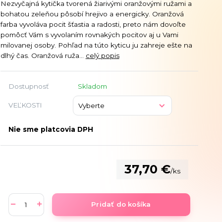
Nezvyčajná kytička tvorená žiarivými oranžovými ružami a
bohatou zeleňou pôsobí hrejivo a energicky. Oranžová
farba vyvoláva pocit šťastia a radosti, preto nám dovoľte
pomôcť Vám s vyvolaním rovnakých pocitov aj u Vami
milovanej osoby. Pohľad na túto kyticu ju zahreje ešte na
dlhý čas. Oranžová ruža...
celý popis
Dostupnosť
Skladom
VEĽKOSTI
Nie sme platcovia DPH
37,70 €
/
ks
Pridať do košíka