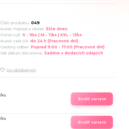
Číslo produktu:
049
Kuriér Poprad a okolie:
Ešte dnes
Počet ruží:
S - 9ks | M - 11ks | XXL - 13ks
Kuriér celá SR:
do 24 h (Pracovné dni)
Osobný odber:
Poprad 9:00 - 17:00 (Pracovné dni)
Váš dátum doručenia:
Zadáte v dodacích údajoch
Do obľúbených
/
ks
Zvoliť variant
/
ks
Zvoliť variant