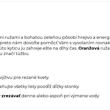
mi ružami a bohatou zeleňou pôsobí hrejivo a energi
ti, preto nám dovoľte pomôcť Vám s vyvolaním rovna
to kyticu ju zahreje ešte na dlhý čas.
Oranžová
ruža
u značí túžbu.
výživu pre rezané kvety.
ňujte všetky listy pozdĺž dĺžky stonky.
y
zrezávať
denne alebo aspoň pri výmene vody.