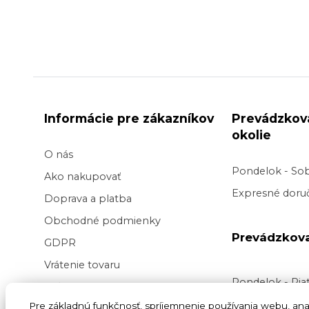
Informácie pre zákazníkov
Prevádzkov
okolie
O nás
Pondelok - So
Ako nakupovať
Expresné doruč
Doprava a platba
Obchodné podmienky
Prevádzkov
GDPR
Vrátenie tovaru
Pondelok - Pi
Veľkoobchod kvetov
Doručenie v pr
Pre základnú funkčnosť, spríjemnenie používania webu, anal
Blog