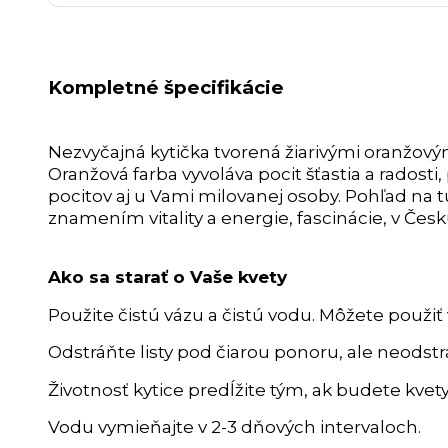
Kompletné špecifikácie
Nezvyčajná kytička tvorená žiarivými oranžový
Oranžová farba vyvoláva pocit šťastia a rados
pocitov aj u Vami milovanej osoby. Pohľad na tú
znamením vitality a energie, fascinácie, v Česk
Ako sa starať o Vaše kvety
Použite čistú vázu a čistú vodu. Môžete použiť 
Odstráňte listy pod čiarou ponoru, ale neodstra
Životnosť kytice predĺžite tým, ak budete kvet
Vodu vymieňajte v 2-3 dňových intervaloch.