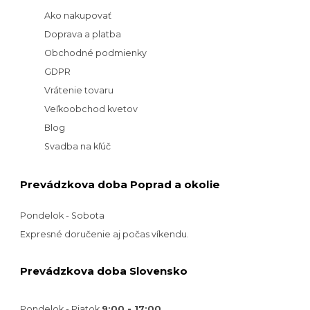
Ako nakupovať
Doprava a platba
Obchodné podmienky
GDPR
Vrátenie tovaru
Veľkoobchod kvetov
Blog
Svadba na kľúč
Prevádzkova doba Poprad a okolie
Pondelok - Sobota
Expresné doručenie aj počas víkendu.
Prevádzkova doba Slovensko
Pondelok - Piatok
9:00 - 17:00