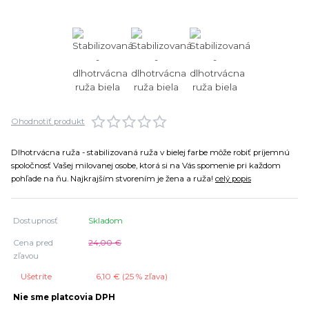
Ohodnotiť produkt
Dlhotrvácna ruža - stabilizovaná ruža v bielej farbe môže robiť príjemnú
spoločnosť Vašej milovanej osobe, ktorá si na Vás spomenie pri každom
pohľade na ňu. Najkrajším stvorením je žena a ruža!
celý popis
Dostupnosť
Skladom
Cena pred
24,00 €
zľavou
Ušetríte
6,10 € (
25
% zľava)
Nie sme platcovia DPH