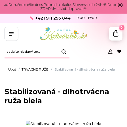
🚗 Doručenie ešte dnes Poprad a okolie. Slovensko do 24h 💗 Doprava
ZDARMA – kód: doprava 🌸
+421 911 295 044
9:00 - 17:00
0
Úvod
TRVÁCNE RUŽE
Stabilizovaná - dlhotrvácna ruža biela
Stabilizovaná - dlhotrvácna
ruža biela