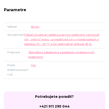
Parametre
Veľkosť
55 cm
Starostlivosť
Pokiaľ chcete pri stabilizovaných rastlinách zachovať
ich „večnú“ krásu, umiestňujte ich v miestnostiach s
teplotou 10 – 25 °C a pri optimálnej vlhkosti 65 %.
Preprava
Starostlivo zabalené a zasielané v prepravných
krabiciach
Počet
1 ks
stabilizovaných
ruží
Potrebujete poradiť?
+421 911 295 044