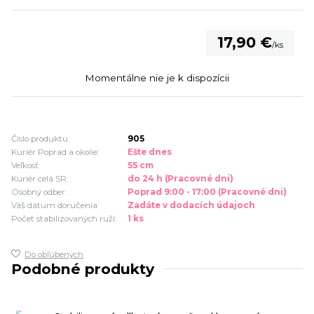
17,90 €
/
ks
Momentálne nie je k dispozícii
Číslo produktu:
905
Kuriér Poprad a okolie:
Ešte dnes
Veľkosť:
55 cm
Kuriér celá SR:
do 24 h (Pracovné dni)
Osobný odber:
Poprad 9:00 - 17:00 (Pracovné dni)
Váš dátum doručenia:
Zadáte v dodacích údajoch
Počet stabilizovaných ruží:
1 ks
Do obľúbených
Podobné produkty