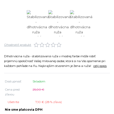
Ohodnotiť produkt
Dlhotrvácna ruža - stabilizovaná ruža v modrej farbe môže robiť
príjemnú spoločnosť Vašej milovanej osobe, ktorá si na Vás spomenie pri
každom pohľade na ňu. Najkrajším stvorením je žena a ruža!
celý popis
Dostupnosť
Skladom
Cena pred
25,00 €
zľavou
Ušetríte
7,10 € (
28
% zľava)
Nie sme platcovia DPH