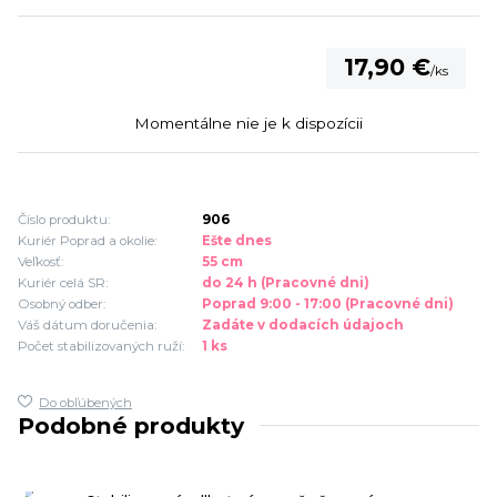
17,90 €
/
ks
Momentálne nie je k dispozícii
Číslo produktu:
906
Kuriér Poprad a okolie:
Ešte dnes
Veľkosť:
55 cm
Kuriér celá SR:
do 24 h (Pracovné dni)
Osobný odber:
Poprad 9:00 - 17:00 (Pracovné dni)
Váš dátum doručenia:
Zadáte v dodacích údajoch
Počet stabilizovaných ruží:
1 ks
Do obľúbených
Podobné produkty