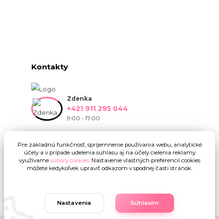
Kontakty
Zdenka
+421 911 295 044
9:00 - 17:00
info@onlinekvetinarstvo.sk
Pre základnú funkčnosť, spríjemnenie používania webu, analytické
účely a v prípade udelenia súhlasu aj na účely cielenia reklamy
využívame
súbory cookies
. Nastavenie vlastných preferencií cookies
môžete kedykoľvek upraviť odkazom v spodnej časti stránok.
Nastavenia
Súhlasím
Upravit sběr cookies.