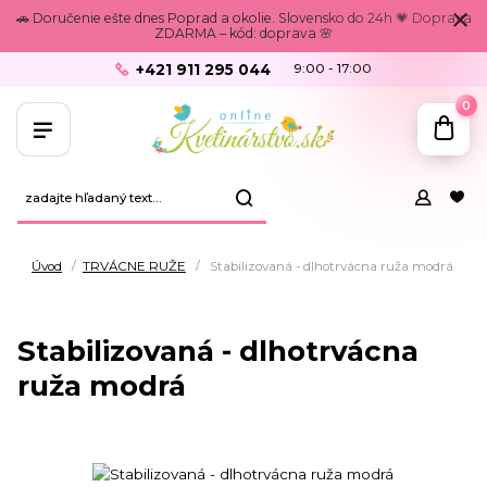
🚗 Doručenie ešte dnes Poprad a okolie. Slovensko do 24h 💗 Doprava
ZDARMA – kód: doprava 🌸
+421 911 295 044
9:00 - 17:00
0
Úvod
TRVÁCNE RUŽE
Stabilizovaná - dlhotrvácna ruža modrá
Stabilizovaná - dlhotrvácna
ruža modrá