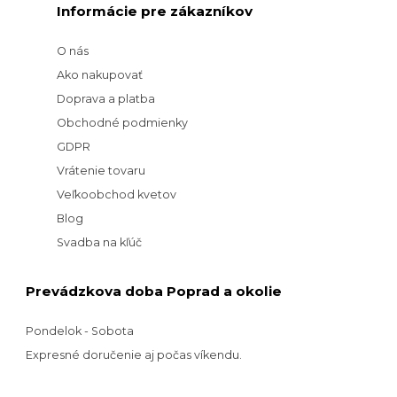
Informácie pre zákazníkov
O nás
Ako nakupovať
Doprava a platba
Obchodné podmienky
GDPR
Vrátenie tovaru
Veľkoobchod kvetov
Blog
Svadba na kľúč
Prevádzkova doba Poprad a okolie
Pondelok - Sobota
Expresné doručenie aj počas víkendu.