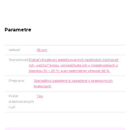
Parametre
Veľkosť
55 cm
Starostlivosť
Pokiaľ chcete pri stabilizovaných rastlinách zachovať
ich „večnú“ krásu, umiestňujte ich v miestnostiach s
teplotou 10 – 25 °C a pri optimálnej vlhkosti 65 %.
Preprava
Starostlivo zabalené a zasielané v prepravných
krabiciach
Počet
1 ks
stabilizovaných
ruží