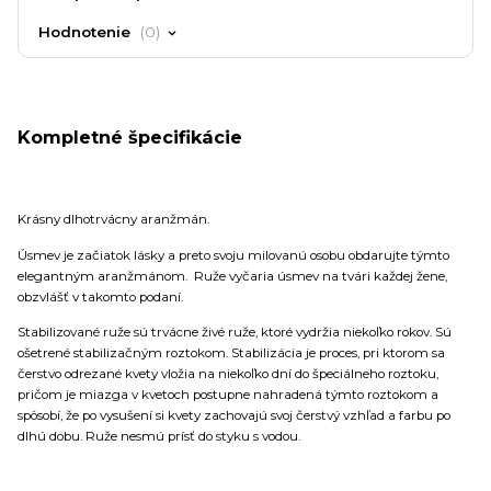
Hodnotenie
0
Kompletné špecifikácie
Krásny dlhotrvácny aranžmán.
Úsmev je začiatok lásky a preto svoju milovanú osobu obdarujte týmto
elegantným aranžmánom. Ruže vyčaria úsmev na tvári každej žene,
obzvlášť v takomto podaní.
Stabilizované ruže sú trvácne živé ruže, ktoré vydržia niekoľko rokov. Sú
ošetrené stabilizačným roztokom. Stabilizácia je proces, pri ktorom sa
čerstvo odrezané kvety vložia na niekoľko dní do špeciálneho roztoku,
pričom je miazga v kvetoch postupne nahradená týmto roztokom a
spôsobí, že po vysušení si kvety zachovajú svoj čerstvý vzhľad a farbu po
dlhú dobu. Ruže nesmú prísť do styku s vodou.