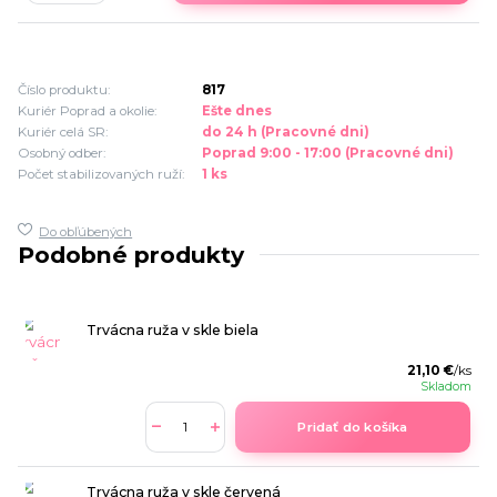
Číslo produktu:
817
Kuriér Poprad a okolie:
Ešte dnes
Kuriér celá SR:
do 24 h (Pracovné dni)
Osobný odber:
Poprad 9:00 - 17:00 (Pracovné dni)
Počet stabilizovaných ruží:
1 ks
Do obľúbených
Podobné produkty
Trvácna ruža v skle biela
21,10 €
/
ks
Skladom
Pridať do košíka
Trvácna ruža v skle červená