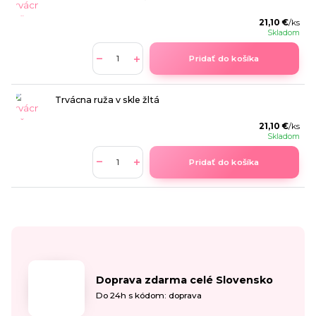
21,10 €
/
ks
Skladom
Pridať do košíka
Trvácna ruža v skle žltá
21,10 €
/
ks
Skladom
Pridať do košíka
Doprava zdarma celé Slovensko
Do 24h s kódom: doprava