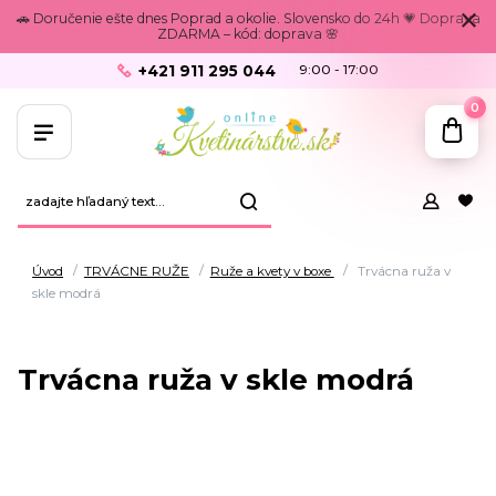
🚗 Doručenie ešte dnes Poprad a okolie. Slovensko do 24h 💗 Doprava
ZDARMA – kód: doprava 🌸
+421 911 295 044
9:00 - 17:00
0
Úvod
TRVÁCNE RUŽE
Ruže a kvety v boxe
Trvácna ruža v
skle modrá
Trvácna ruža v skle modrá