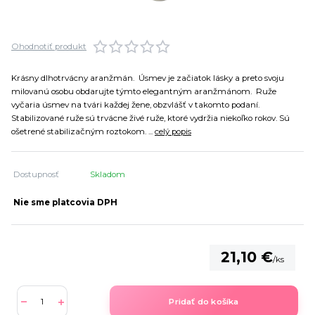
Ohodnotiť produkt
Krásny dlhotrvácny aranžmán. Úsmev je začiatok lásky a preto svoju
milovanú osobu obdarujte týmto elegantným aranžmánom. Ruže
vyčaria úsmev na tvári každej žene, obzvlášť v takomto podaní.
Stabilizované ruže sú trvácne živé ruže, ktoré vydržia niekoľko rokov. Sú
ošetrené stabilizačným roztokom. ...
celý popis
Dostupnosť
Skladom
Nie sme platcovia DPH
21,10 €
/
ks
Pridať do košíka