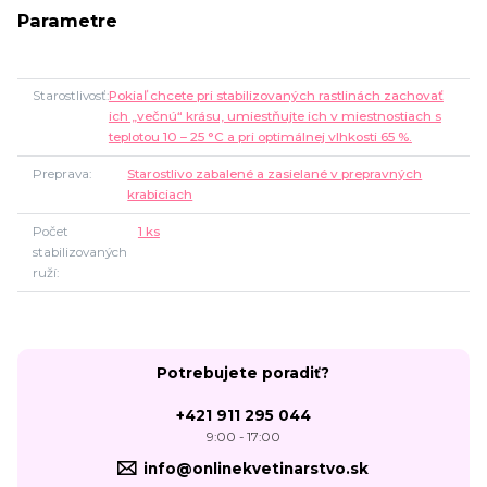
Parametre
Starostlivosť
Pokiaľ chcete pri stabilizovaných rastlinách zachovať
ich „večnú“ krásu, umiestňujte ich v miestnostiach s
teplotou 10 – 25 °C a pri optimálnej vlhkosti 65 %.
Preprava
Starostlivo zabalené a zasielané v prepravných
krabiciach
Počet
1 ks
stabilizovaných
ruží
Potrebujete poradiť?
+421 911 295 044
9:00 - 17:00
info@onlinekvetinarstvo.sk