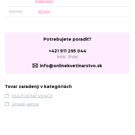
krabiciach
Rozmer
60 cm
Potrebujete poradiť?
+421 911 295 044
9:00 - 17:00
info@onlinekvetinarstvo.sk
Tovar zaradený v kategóriách
SMÚTOČNÉ VENCE
Umelé vence