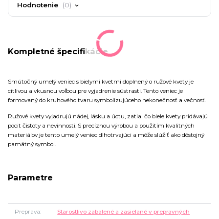
Hodnotenie
0
Kompletné špecifikácie
Smútočný umelý veniec s bielymi kvetmi doplnený o ružové kvety je
citlivou a vkusnou voľbou pre vyjadrenie sústrasti. Tento veniec je
formovaný do kruhového tvaru symbolizujúceho nekonečnosť a večnosť.
Ružové kvety vyjadrujú nádej, lásku a úctu, zatiaľ čo biele kvety pridávajú
pocit čistoty a nevinnosti. S precíznou výrobou a použitím kvalitných
materiálov je tento umelý veniec dlhotrvajúci a môže slúžiť ako dôstojný
pamätný symbol.
Parametre
Preprava
Starostlivo zabalené a zasielané v prepravných