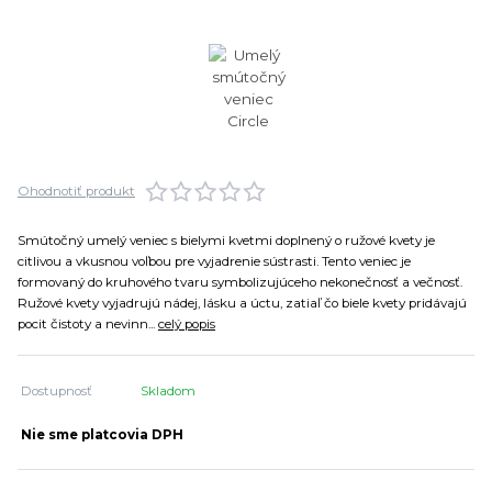
Ohodnotiť produkt
Smútočný umelý veniec s bielymi kvetmi doplnený o ružové kvety je
citlivou a vkusnou voľbou pre vyjadrenie sústrasti. Tento veniec je
formovaný do kruhového tvaru symbolizujúceho nekonečnosť a večnosť.
Ružové kvety vyjadrujú nádej, lásku a úctu, zatiaľ čo biele kvety pridávajú
pocit čistoty a nevinn...
celý popis
Dostupnosť
Skladom
Nie sme platcovia DPH