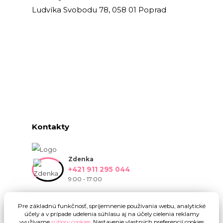
Ludvíka Svobodu 78, 058 01 Poprad
Kontakty
Zdenka
+421 911 295 044
9:00 - 17:00
info@onlinekvetinarstvo.sk
Pre základnú funkčnosť, spríjemnenie používania webu, analytické
účely a v prípade udelenia súhlasu aj na účely cielenia reklamy
využívame
súbory cookies
. Nastavenie vlastných preferencií cookies