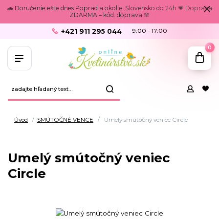
🚗 Doručenie ešte dnes Poprad a okolie. Slovensko do 24h 💗 Doprava
ZDARMA – kód: doprava 🌸
+421 911 295 044
9:00 - 17:00
0
Úvod
SMÚTOČNÉ VENCE
Umelý smútočný veniec Circle
Umelý smútočný veniec
Circle