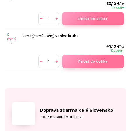
53,10 €
/
ks
Skladom
Pridať do košíka
Umelý smútočný veniec kruh II
47,10 €
/
ks
Skladom
Pridať do košíka
Doprava zdarma celé Slovensko
Do 24h s kódom: doprava